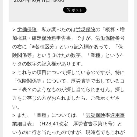
2024年10月11日 19:06
>
労働保険
、私が調べたのは
労災保険
の「概算・増
加概算・確定
保険料
申告書」ですが、
労働保険
番号
の右に「※各種区分」という記入欄があって、「保
険関係等」という３けたの数字、「業種」という4
ケタの数字の記入欄があります。
> これらの項目について探しているのですが、特に
「保険関係等」について、厚労省等で出しているコ
ード表？のようなものが探し当てられません。探し
方をご存じの方がおられましたら、ご教示くださ
い。
> また、「業種」については、「
労災保険
率
適用事
業
細目表」（H28.4.1改定 厚労省告示第16号）と
いうのに行き当たったのですが、現時点でもこれが