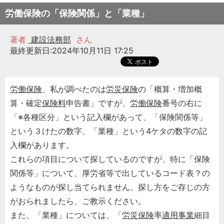
労働保険の「保険関係」と「業種」
著者
建設法務部
さん
最終更新日:2024年10月11日 17:25
労働保険
、私が調べたのは
労災保険
の「概算・増加概
算・確定
保険料
申告書」ですが、
労働保険
番号の右に
「※各種区分」という記入欄があって、「保険関係等」
という３けたの数字、「業種」という4ケタの数字の記
入欄があります。
これらの項目について探しているのですが、特に「保険
関係等」について、厚労省等で出しているコード表？の
ようなものが探し当てられません。探し方をご存じの方
がおられましたら、ご教示ください。
また、「業種」については、「
労災保険
率
適用事業
細目