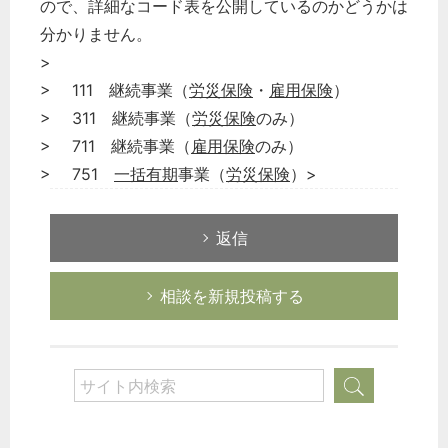
ので、詳細なコード表を公開しているのかどうかは
分かりません。
>
> 111 継続事業（
労災保険
・
雇用保険
）
どのカテゴリーに投稿しますか？
> 311 継続事業（
労災保険
のみ）
選択してください
> 711 継続事業（
雇用保険
のみ）
労務管理
> 751
一括有期
事業（
労災保険
）>
税務経理
企業法務
返信
経営の知恵
総務の給湯室
相談を新規投稿する
秘書のノウハウ
次へ