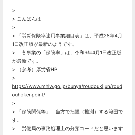
>
> こんばんは
>
> 「
労災保険
率
適用事業
細目表」は、平成28年4月
1日改正版が最新のようです。
> 各事業の「保険率」は、令和6年4月1日改正版
が最新です。
> （参考）厚労省HP
>
https://www.mhlw.go.jp/bunya/roudoukijun/roud
ouhokenpoint/
>
> 「保険関係等」 当方で把握（推測）する範囲で
す。
> 労働局の事務処理上の分類コードだと思います