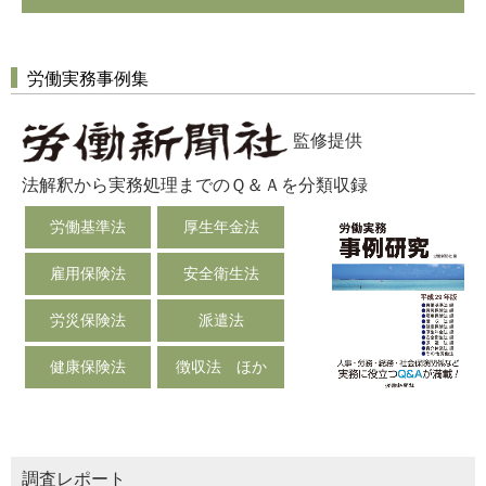
労働実務事例集
監修提供
法解釈から実務処理までのＱ＆Ａを分類収録
労働基準法
厚生年金法
雇用保険法
安全衛生法
労災保険法
派遣法
健康保険法
徴収法 ほか
調査レポート