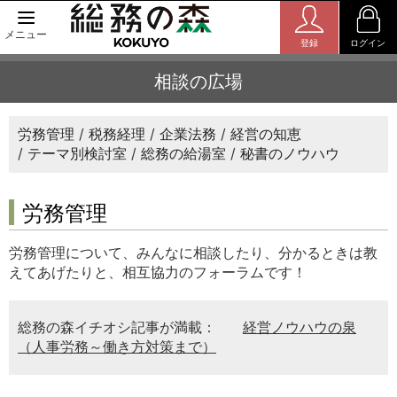
メニュー
登録
ログイン
相談の広場
労務管理
税務経理
企業法務
経営の知恵
テーマ別検討室
総務の給湯室
秘書のノウハウ
労務管理
労務管理について、みんなに相談したり、分かるときは教
えてあげたりと、相互協力のフォーラムです！
総務の森イチオシ記事が満載：
経営ノウハウの泉
（人事労務～働き方対策まで）