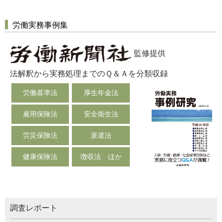
労働実務事例集
監修提供
法解釈から実務処理までのＱ＆Ａを分類収録
労働基準法
厚生年金法
雇用保険法
安全衛生法
労災保険法
派遣法
健康保険法
徴収法 ほか
調査レポート