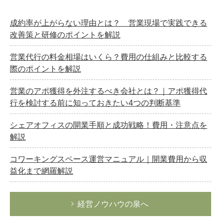
企業法務
経営の知恵
成約率が上がらない理由とは？ 営業現場で実践できる
改善策と研修のポイントを解説
総務の給湯室
秘書のノウハウ
営業代行の料金相場はいくら？費用の仕組みと比較する
際のポイントを解説
次へ
営業のアポ獲得を外注するべき会社とは？｜アポ獲得代
行を検討する前に知っておきたい4つの判断基準
シェアオフィスの開業手順と成功戦略！費用・注意点を
解説
コワーキングスペース運営マニュアル｜開業費用から収
益化まで網羅解説
経営ノウハウの泉へ