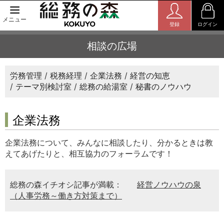
メニュー
登録
ログイン
相談の広場
労務管理
税務経理
企業法務
経営の知恵
テーマ別検討室
総務の給湯室
秘書のノウハウ
企業法務
企業法務について、みんなに相談したり、分かるときは教
えてあげたりと、相互協力のフォーラムです！
総務の森イチオシ記事が満載：
経営ノウハウの泉
（人事労務～働き方対策まで）