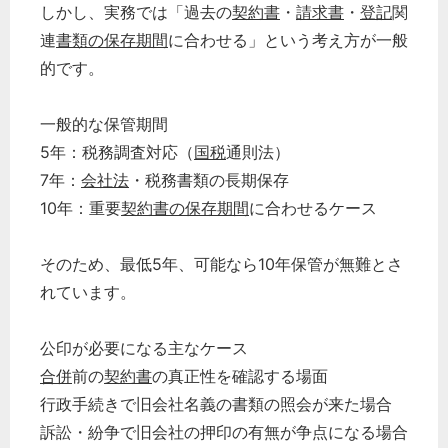
しかし、実務では「過去の
契約書
・
請求書
・
登記
関
連
書類の保存期間
に合わせる」という考え方が一般
的です。
一般的な保管期間
5年：税務調査対応（
国税
通則法）
7年：
会社法
・税務書類の長期保存
10年：重要
契約書の保存期間
に合わせるケース
そのため、最低5年、可能なら10年保管が無難とさ
れています。
公印が必要になる主なケース
合併
前の
契約書
の真正性を確認する場面
行政手続きで旧会社名義の書類の照会が来た場合
訴訟・紛争で旧会社の押印の有無が争点になる場合