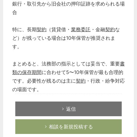
銀行・取引先から旧会社の押印証跡を求められる場
合
特に、長期
契約
（賃貸借・
業務委託
・金融
契約
な
ど）が残っている場合は10年保管が推奨されま
す。
まとめると、法務部の指示としては妥当で、重要
書
類の保存期間
に合わせて5〜10年保管が最も合理的
です。必要性が残るのは主に
契約
・行政・紛争対応
の場面です。
返信
相談を新規投稿する