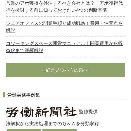
営業のアポ獲得を外注するべき会社とは？｜アポ獲得代
行を検討する前に知っておきたい4つの判断基準
シェアオフィスの開業手順と成功戦略！費用・注意点を
解説
コワーキングスペース運営マニュアル｜開業費用から収
益化まで網羅解説
経営ノウハウの泉へ
労働実務事例集
監修提供
法解釈から実務処理までのＱ＆Ａを分類収録