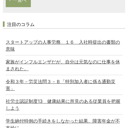
注目のコラム
スタートアップの人事労務 １６ 入社時提出の書類の
意味
家族がインフルエンザだが、自分は元気なのに仕事を休
まされた。
令和３年－労災法問３－Ｂ「特別加入者に係る通勤災
害」
社労士認証制度13 健康結果に所見のある従業員を把握
しよう
学生納付特例の手続きをしなかった結果、障害年金が不
支給に