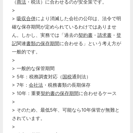
（
商法
・税法）に合わせるのが安全策です。
>
>
吸収合併
により消滅した会社の公印は、法令で明
確な保存期間が定められているわけではありませ
ん。しかし、実務では「過去の
契約書
・
請求書
・
登
記
関連
書類の保存期間
に合わせる」という考え方が
一般的です。
>
> 一般的な保管期間
> 5年：税務調査対応（
国税
通則法）
> 7年：
会社法
・税務書類の長期保存
> 10年：重要
契約書の保存期間
に合わせるケース
>
> そのため、最低5年、可能なら10年保管が無難と
されています。
>