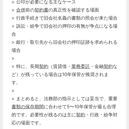
> 公印が必要になる主なケース
>
合併
前の
契約書
の真正性を確認する場面
どのカテゴリーに投稿しますか？
選択してください
> 行政手続きで旧会社名義の書類の照会が来た場合
> 訴訟・紛争で旧会社の押印の有無が争点になる場
労務管理
合
税務経理
> 銀行・取引先から旧会社の押印証跡を求められる
企業法務
場合
経営の知恵
>
総務の給湯室
> 特に、長期
契約
（賃貸借・
業務委託
・金融
契約
な
ど）が残っている場合は10年保管が推奨されま
秘書のノウハウ
す。
次へ
>
> まとめると、法務部の指示としては妥当で、重要
書類の保存期間
に合わせて5〜10年保管が最も合理
的です。必要性が残るのは主に
契約
・行政・紛争対
応の場面です。