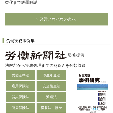
益化まで網羅解説
経営ノウハウの泉へ
労働実務事例集
監修提供
法解釈から実務処理までのＱ＆Ａを分類収録
労働基準法
厚生年金法
雇用保険法
安全衛生法
労災保険法
派遣法
健康保険法
徴収法 ほか