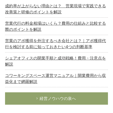
成約率が上がらない理由とは？ 営業現場で実践できる
改善策と研修のポイントを解説
営業代行の料金相場はいくら？費用の仕組みと比較する
際のポイントを解説
営業のアポ獲得を外注するべき会社とは？｜アポ獲得代
行を検討する前に知っておきたい4つの判断基準
シェアオフィスの開業手順と成功戦略！費用・注意点を
解説
コワーキングスペース運営マニュアル｜開業費用から収
益化まで網羅解説
経営ノウハウの泉へ