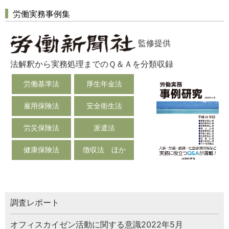
労働実務事例集
監修提供
法解釈から実務処理までのＱ＆Ａを分類収録
労働基準法
厚生年金法
雇用保険法
安全衛生法
労災保険法
派遣法
健康保険法
徴収法 ほか
調査レポート
オフィスカイゼン活動に関する意識2022年5月