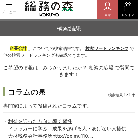
メニュー
登録
ログイン
検索結果
「
企業会計
」についての検索結果です。
検索ワードランキング
で
他の検索ワードランキングも確認できます。
ご希望の情報は、みつかりましたか？
相談の広場
で質問で
きます！
コラムの泉
171
検索結果
件
専門家によって投稿されたコラムです。
利益を誤った方向に導く習性
ドラッカーに学ぶ！成果をあげる人・あげない人提供：
大林税務会計事務所http://zeimu110....