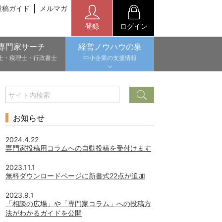
投稿ガイド
メルマガ
登録
ログイン
専門家サーチ
経営ノウハウの泉
士・税理士・行政書士
中小企業の支援情報
お知らせ
2024.4.22
専門家投稿用コラムへの自動投稿を受付けます
2023.11.1
無料ダウンロードページに新書式22点が追加
2023.9.1
「相談の広場」や「専門家コラム」への投稿方
法がわかるガイドを公開