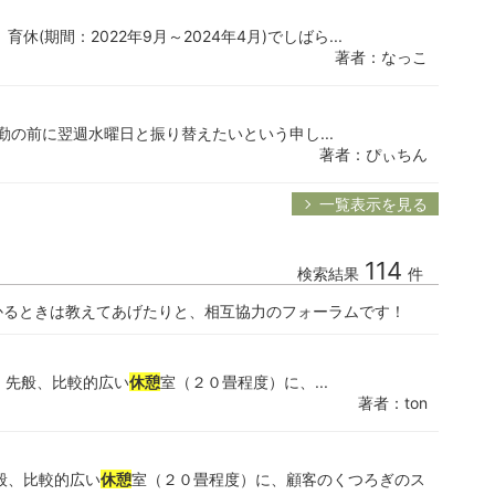
(期間：2022年9月～2024年4月)でしばら...
著者：なっこ
勤の前に翌週水曜日と振り替えたいという申し...
著者：ぴぃちん
一覧表示を見る
114
検索結果
件
かるときは教えてあげたりと、相互協力のフォーラムです！
 先般、比較的広い
休憩
室（２０畳程度）に、...
著者：ton
般、比較的広い
休憩
室（２０畳程度）に、顧客のくつろぎのス