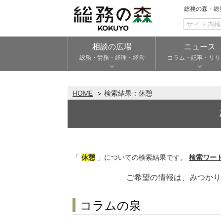
総務の森 - 
相談の広場
ニュース
総務・労務・経理・経営
コラム・記事・リリ
HOME
検索結果：
休憩
「
休憩
」についての検索結果です。
検索ワー
ご希望の情報は、みつか
コラムの泉