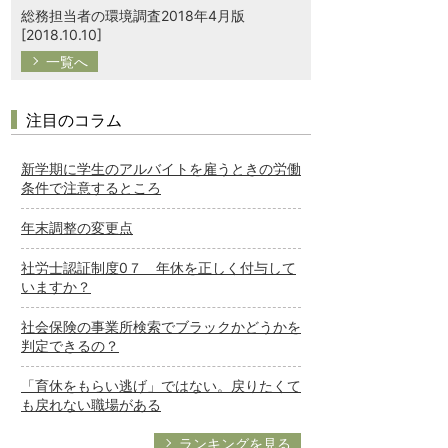
総務担当者の環境調査2018年4月版
[2018.10.10]
一覧へ
注目のコラム
新学期に学生のアルバイトを雇うときの労働
条件で注意するところ
年末調整の変更点
社労士認証制度0７ 年休を正しく付与して
いますか？
社会保険の事業所検索でブラックかどうかを
判定できるの？
「育休をもらい逃げ」ではない。戻りたくて
も戻れない職場がある
ランキングを見る