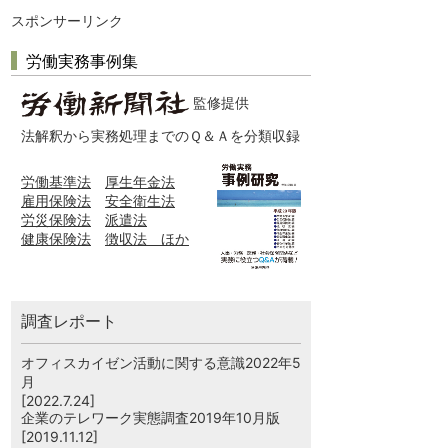
スポンサーリンク
労働実務事例集
監修提供
法解釈から実務処理までのＱ＆Ａを分類収録
労働基準法
厚生年金法
雇用保険法
安全衛生法
労災保険法
派遣法
健康保険法
徴収法 ほか
調査レポート
オフィスカイゼン活動に関する意識2022年5
月
[2022.7.24]
企業のテレワーク実態調査2019年10月版
[2019.11.12]