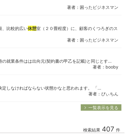
著者：困ったビジネスマン
般、比較的広い
休憩
室（２０畳程度）に、顧客のくつろぎのス
著者：困ったビジネスマン
の就業条件はは出向元(契約書の甲乙を記載)と同じとす...
著者：booby
定しなければならない状態かなと思われます。 「...
著者：ぴぃちん
一覧表示を見る
407
検索結果
件