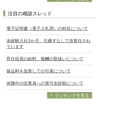
注目の相談スレッド
電子証明書（電子入札用）の科目について
未経験入社3か月、引継ぎなしで決算任され
ています
昇任役員の給料、報酬の取扱いについて
振込料を加算しての引落について
休職中の従業員への賞与支給額について
ランキングを見る