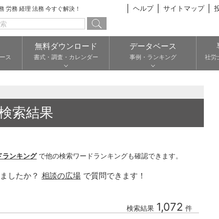
ヘルプ
サイトマップ
総務 労務 経理 法務 今すぐ解決！
無料ダウンロード
データベース
ース
書式・調査・カレンダー
事例・ランキング
社労
検索結果
ドランキング
で他の検索ワードランキングも確認できます。
りましたか？
相談の広場
で質問できます！
1,072
検索結果
件