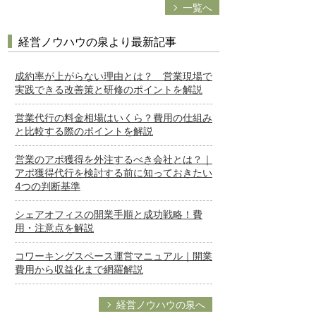
一覧へ
経営ノウハウの泉より最新記事
成約率が上がらない理由とは？ 営業現場で
実践できる改善策と研修のポイントを解説
営業代行の料金相場はいくら？費用の仕組み
と比較する際のポイントを解説
営業のアポ獲得を外注するべき会社とは？｜
アポ獲得代行を検討する前に知っておきたい
4つの判断基準
シェアオフィスの開業手順と成功戦略！費
用・注意点を解説
コワーキングスペース運営マニュアル｜開業
費用から収益化まで網羅解説
経営ノウハウの泉へ