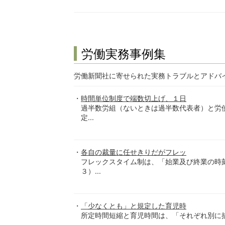
労働実務事例集
労働新聞社に寄せられた実務トラブルとアドバ
時間単位制度で端数切上げ、１日
過半数労組（ないときは過半数代表者）と労
定...
各自の裁量に任せきりだがフレッ
フレックスタイム制は、「始業及び終業の時
３）...
「少なくとも」と規定した育児時
所定時間短縮と育児時間は、「それぞれ別に措置す