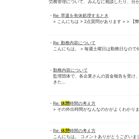
労務管理について、みんなに相談したり、分
Re: 早退を有休処理するとき
> こんにちは > 2点質問があります > > 【弊
Re: 勤務内容について
こんにちは。 > 毎週土曜日は勤務日なので休
勤務内容について
監理団体で、各企業さんの賃金報告を受け
きた...
Re:
休憩
時間の考え方
> その外出時間がなんなのかがよくわかりませ
Re:
休憩
時間の考え方
こんにちは。 コメントありがとうございました