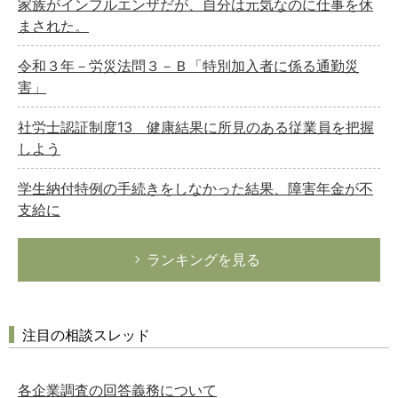
家族がインフルエンザだが、自分は元気なのに仕事を休
まされた。
令和３年－労災法問３－Ｂ「特別加入者に係る通勤災
害」
社労士認証制度13 健康結果に所見のある従業員を把握
しよう
学生納付特例の手続きをしなかった結果、障害年金が不
支給に
ランキングを見る
注目の相談スレッド
各企業調査の回答義務について