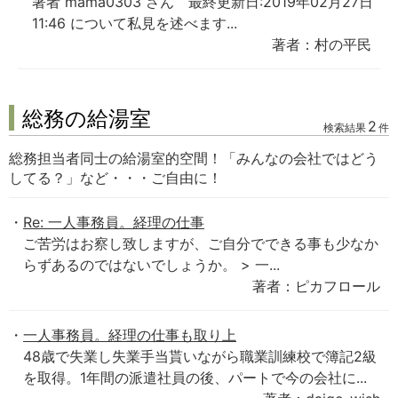
著者 mama0303 さん 最終更新日:2019年02月27日
11:46 について私見を述べます...
著者：村の平民
総務の給湯室
2
検索結果
件
総務担当者同士の給湯室的空間！「みんなの会社ではどう
してる？」など・・・ご自由に！
Re: 一人事務員。経理の仕事
ご苦労はお察し致しますが、ご自分でできる事も少なか
らずあるのではないでしょうか。 > 一...
著者：ピカフロール
一人事務員。経理の仕事も取り上
48歳で失業し失業手当貰いながら職業訓練校で簿記2級
を取得。1年間の派遣社員の後、パートで今の会社に...