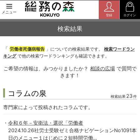
メニュー
登録
ログイン
検索結果
「
労働者死傷病報告
」についての検索結果です。
検索ワードラン
キング
で他の検索ワードランキングも確認できます。
ご希望の情報は、みつかりましたか？
相談の広場
で質問で
きます！
コラムの泉
23
検索結果
件
専門家によって投稿されたコラムです。
令和６年－安衛法・選択「労働者
2024.10.26社労士受験ゼミ合格ナビゲーションNo1091本
日のメニュー１はじめに２短時間労働...