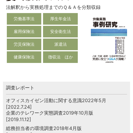
法解釈から実務処理までのＱ＆Ａを分類収録
労働基準法
厚生年金法
雇用保険法
安全衛生法
労災保険法
派遣法
健康保険法
徴収法 ほか
調査レポート
オフィスカイゼン活動に関する意識2022年5月
[2022.7.24]
企業のテレワーク実態調査2019年10月版
[2019.11.12]
総務担当者の環境調査2018年4月版