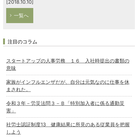
[2018.10.10]
一覧へ
注目のコラム
スタートアップの人事労務 １６ 入社時提出の書類の
意味
家族がインフルエンザだが、自分は元気なのに仕事を休
まされた。
令和３年－労災法問３－Ｂ「特別加入者に係る通勤災
害」
社労士認証制度13 健康結果に所見のある従業員を把握
しよう