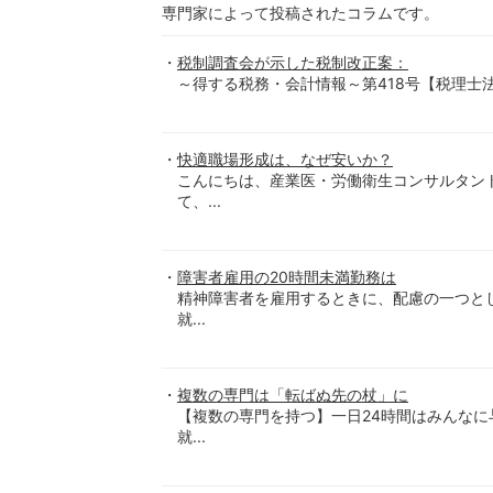
専門家によって投稿されたコラムです。
税制調査会が示した税制改正案：
～得する税務・会計情報～第418号【税理士法人-優和-】
快適職場形成は、なぜ安いか？
こんにちは、産業医・労働衛生コンサルタン
て、...
障害者雇用の20時間未満勤務は
精神障害者を雇用するときに、配慮の一つと
就...
複数の専門は「転ばぬ先の杖」に
【複数の専門を持つ】一日24時間はみんな
就...