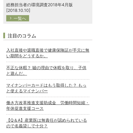
総務担当者の環境調査2018年4月版
[2018.10.10]
一覧へ
注目のコラム
入社直後や退職直後で健康保険証が手元に無
い期間をどうするか。
不正な休暇？ 嘘の理由で休暇を取り、子供
と遊んだ。
マイナンバーカードはもう取得した？ もっ
と使えるマイナンバー
働き方改革推進支援助成金 労働時間短縮・
年休促進支援コース
【Q＆A】産業医は無責任が認められている
ので名義貸しで十分？