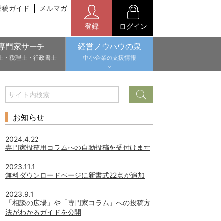
投稿ガイド
メルマガ
登録
ログイン
専門家サーチ
経営ノウハウの泉
士・税理士・行政書士
中小企業の支援情報
お知らせ
2024.4.22
専門家投稿用コラムへの自動投稿を受付けます
2023.11.1
無料ダウンロードページに新書式22点が追加
2023.9.1
「相談の広場」や「専門家コラム」への投稿方
法がわかるガイドを公開