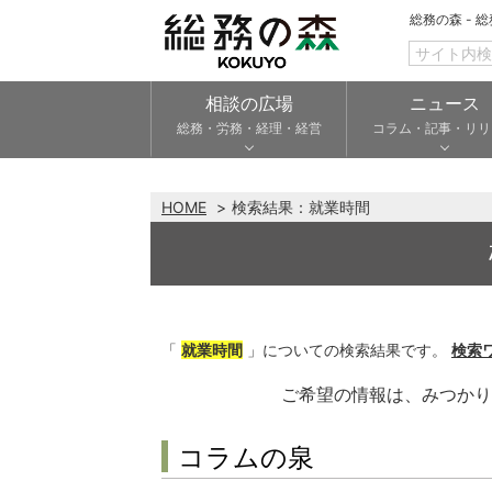
総務の森 - 
相談の広場
ニュース
総務・労務・経理・経営
コラム・記事・リリ
HOME
検索結果：
就業時間
「
就業時間
」についての検索結果です。
検索
ご希望の情報は、みつか
コラムの泉