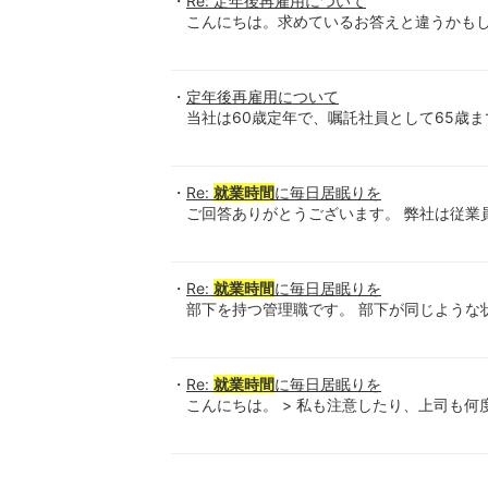
Re: 定年後再雇用について
こんにちは。求めているお答えと違うかもしれ
定年後再雇用について
当社は60歳定年で、嘱託社員として65歳ま
Re:
就業時間
に毎日居眠りを
ご回答ありがとうございます。 弊社は従業員
Re:
就業時間
に毎日居眠りを
部下を持つ管理職です。 部下が同じような
Re:
就業時間
に毎日居眠りを
こんにちは。 > 私も注意したり、上司も何度