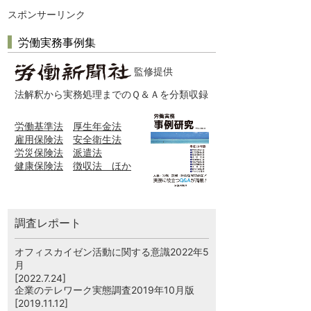
スポンサーリンク
労働実務事例集
監修提供
法解釈から実務処理までのＱ＆Ａを分類収録
労働基準法
厚生年金法
雇用保険法
安全衛生法
労災保険法
派遣法
健康保険法
徴収法 ほか
調査レポート
オフィスカイゼン活動に関する意識2022年5
月
[2022.7.24]
企業のテレワーク実態調査2019年10月版
[2019.11.12]