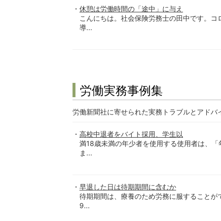
休憩は労働時間の「途中」に与え
こんにちは。社会保険労務士の田中です。コ
導...
労働実務事例集
労働新聞社に寄せられた実務トラブルとアドバ
高校中退者をバイト採用、学生以
満18歳未満の年少者を使用する使用者は、
ま...
早退した日は待期期間に含むか
待期期間は、療養のため労務に服することが
9...