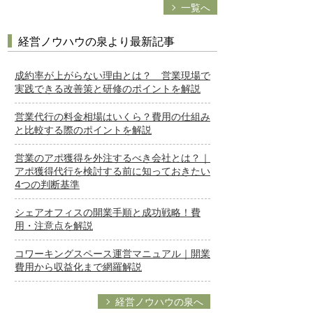
一覧へ
経営ノウハウの泉より最新記事
成約率が上がらない理由とは？ 営業現場で
実践できる改善策と研修のポイントを解説
営業代行の料金相場はいくら？費用の仕組み
と比較する際のポイントを解説
営業のアポ獲得を外注するべき会社とは？｜
アポ獲得代行を検討する前に知っておきたい
4つの判断基準
シェアオフィスの開業手順と成功戦略！費
用・注意点を解説
コワーキングスペース運営マニュアル｜開業
費用から収益化まで網羅解説
経営ノウハウの泉へ