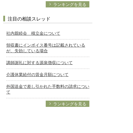
ランキングを見る
注目の相談スレッド
社内親睦会 積立金について
領収書にインボイス番号は記載されている
が、失効している場合
講師謝礼に対する源泉徴収について
介護休業給付の賃金月額について
外国送金で差し引かれた手数料の請求につい
て
ランキングを見る