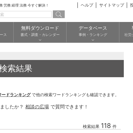
ヘルプ
サイトマップ
総務 労務 経理 法務 今すぐ解決！
無料ダウンロード
データベース
ース
書式・調査・カレンダー
事例・ランキング
社労
検索結果
ワードランキング
で他の検索ワードランキングも確認できます。
りましたか？
相談の広場
で質問できます！
118
検索結果
件