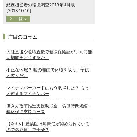
総務担当者の環境調査2018年4月版
[2018.10.10]
一覧へ
注目のコラム
入社直後や退職直後で健康保険証が手元に無
い期間をどうするか。
不正な休暇？ 嘘の理由で休暇を取り、子供
と遊んだ。
マイナンバーカードはもう取得した？ もっ
と使えるマイナンバー
働き方改革推進支援助成金 労働時間短縮・
年休促進支援コース
【Q＆A】産業医は無責任が認められている
ので名義貸しで十分？