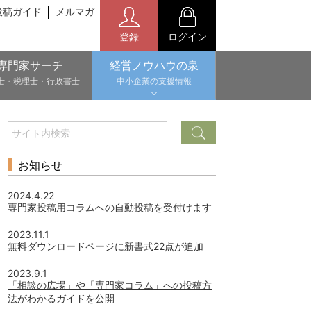
投稿ガイド
メルマガ
登録
ログイン
専門家サーチ
経営ノウハウの泉
士・税理士・行政書士
中小企業の支援情報
お知らせ
2024.4.22
専門家投稿用コラムへの自動投稿を受付けます
2023.11.1
無料ダウンロードページに新書式22点が追加
2023.9.1
「相談の広場」や「専門家コラム」への投稿方
法がわかるガイドを公開