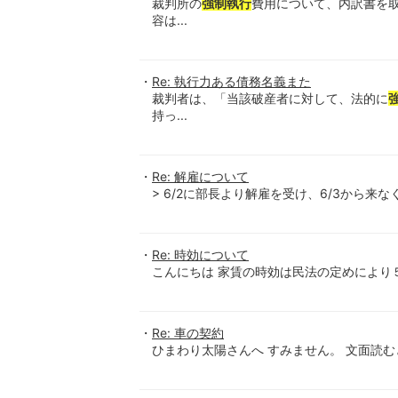
裁判所の
強制執行
費用について、内訳書を
容は...
Re: 執行力ある債務名義また
裁判者は、「当該破産者に対して、法的に
持っ...
Re: 解雇について
> 6/2に部長より解雇を受け、6/3から来なくて
Re: 時効について
こんにちは 家賃の時効は民法の定めにより５
Re: 車の契約
ひまわり太陽さんへ すみません。 文面読む