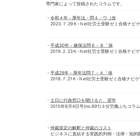
専門家によって投稿されたコラムです。
令和４年－厚年法・問４－ウ［改
2023.７.29Ｋ-Ｎet社労士受験ゼミ合格ナビ
平成30年－健保法問６－Ｂ「保
2019.２.23Ｋ-Ｎet社労士受験ゼミ合格ナ
平成29年－厚年法問７－Ａ「保
2018.７.21Ｋ-Ｎet社労士受験ゼミ合格ナビ
土日に行政窓口を開けると、奨学
2015年8月4日号(no.891)３分労働ぷちコラム
仲裁規定の解釈と仲裁のコスト
ビジネスに直結する実践的判例・法律・知的財産情報