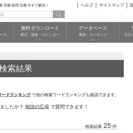
ヘルプ
サイトマップ
総務 労務 経理 法務 今すぐ解決！
無料ダウンロード
データベース
ース
書式・調査・カレンダー
事例・ランキング
社労
検索結果
ワードランキング
で他の検索ワードランキングも確認できます。
りましたか？
相談の広場
で質問できます！
25
検索結果
件