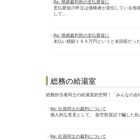
Re: 簡易裁判所の支払督促に
支払督促の申立は債権者が居住している地
して...
Re: 簡易裁判所の支払督促に
未払い残額１９５万円というと未回収だったん
総務の給湯室
総務担当者同士の給湯室的空間！「みんなの会
Re: 社員同士の裁判について
個人的な意見として。 架空投資話で騙したB
Re: 社員同士の裁判について