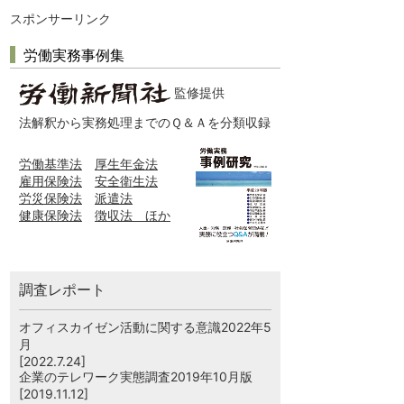
スポンサーリンク
労働実務事例集
監修提供
法解釈から実務処理までのＱ＆Ａを分類収録
労働基準法
厚生年金法
雇用保険法
安全衛生法
労災保険法
派遣法
健康保険法
徴収法 ほか
調査レポート
オフィスカイゼン活動に関する意識2022年5
月
[2022.7.24]
企業のテレワーク実態調査2019年10月版
[2019.11.12]