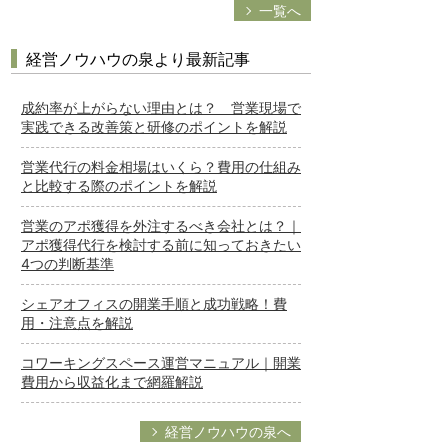
一覧へ
経営ノウハウの泉より最新記事
成約率が上がらない理由とは？ 営業現場で
実践できる改善策と研修のポイントを解説
営業代行の料金相場はいくら？費用の仕組み
と比較する際のポイントを解説
営業のアポ獲得を外注するべき会社とは？｜
アポ獲得代行を検討する前に知っておきたい
4つの判断基準
シェアオフィスの開業手順と成功戦略！費
用・注意点を解説
コワーキングスペース運営マニュアル｜開業
費用から収益化まで網羅解説
経営ノウハウの泉へ