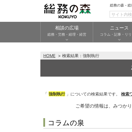
総務の森 - 
相談の広場
ニュース
総務・労務・経理・経営
コラム・記事・リリ
HOME
検索結果：
強制執行
「
強制執行
」についての検索結果です。
検索
ご希望の情報は、みつか
コラムの泉