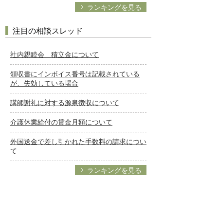
ランキングを見る
注目の相談スレッド
社内親睦会 積立金について
領収書にインボイス番号は記載されている
が、失効している場合
講師謝礼に対する源泉徴収について
介護休業給付の賃金月額について
外国送金で差し引かれた手数料の請求につい
て
ランキングを見る