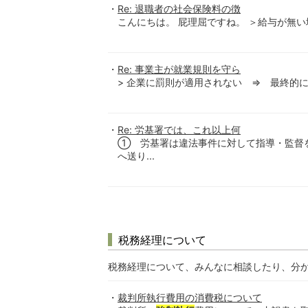
Re: 退職者の社会保険料の徴
こんにちは。 屁理屈ですね。 ＞給与が無い
Re: 事業主が就業規則を守ら
> 企業に罰則が適用されない ⇒ 最終的には
Re: 労基署では、これ以上何
① 労基署は違法事件に対して指導・監督
へ送り...
税務経理について
税務経理について、みんなに相談したり、分
裁判所執行費用の消費税について