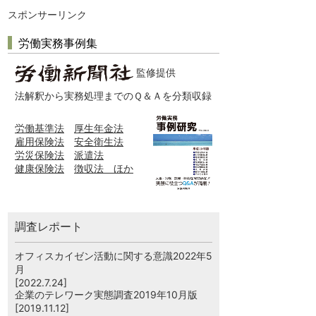
スポンサーリンク
労働実務事例集
監修提供
法解釈から実務処理までのＱ＆Ａを分類収録
労働基準法
厚生年金法
雇用保険法
安全衛生法
労災保険法
派遣法
健康保険法
徴収法 ほか
調査レポート
オフィスカイゼン活動に関する意識2022年5
月
[2022.7.24]
企業のテレワーク実態調査2019年10月版
[2019.11.12]