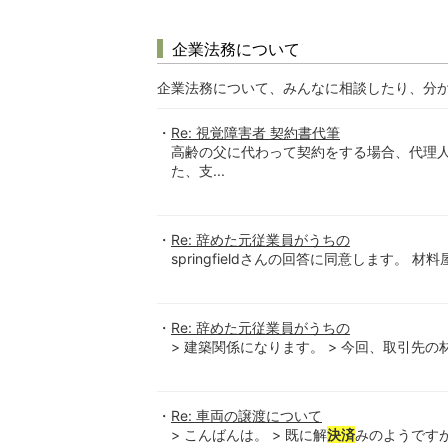
企業法務について
企業法務について、みんなに相談したり、分
Re: 視覚障害者 契約書代筆
高齢の父に代わって契約をする場合、代理
た、支...
Re: 辞めた元従業員がうちの
springfieldさんの回答に同意します。 
Re: 辞めた元従業員がうちの
> 建築関係になります。 > 今回、取引先の材
Re: 車両の譲渡について
> こんばんは。 > 既に解
決済
みのようですが1