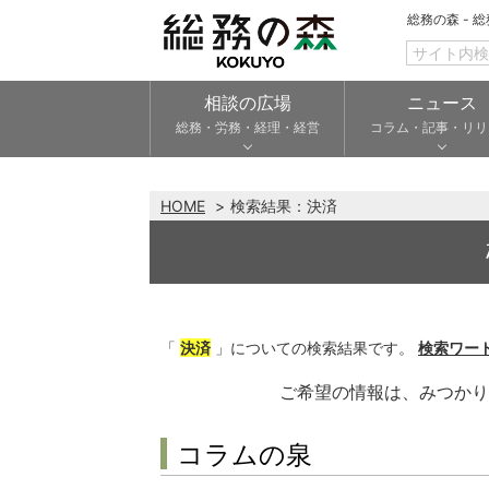
総務の森 - 
相談の広場
ニュース
総務・労務・経理・経営
コラム・記事・リリ
HOME
検索結果：
決済
「
決済
」についての検索結果です。
検索ワー
ご希望の情報は、みつか
コラムの泉