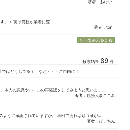
著者：おけい
。 > 実は何社か業者に査...
著者：ton
一覧表示を見る
89
検索結果
件
社ではどうしてる？」など・・・ご自由に！
、本人の認識やルールの再確認をしてみようと思います...
著者：総務人事ここみ
ように確認されていますか。 単回であれば領収証が...
著者：ぴぃちん