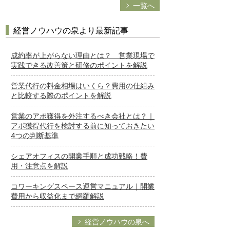
一覧へ
経営ノウハウの泉より最新記事
成約率が上がらない理由とは？ 営業現場で
実践できる改善策と研修のポイントを解説
営業代行の料金相場はいくら？費用の仕組み
と比較する際のポイントを解説
営業のアポ獲得を外注するべき会社とは？｜
アポ獲得代行を検討する前に知っておきたい
4つの判断基準
シェアオフィスの開業手順と成功戦略！費
用・注意点を解説
コワーキングスペース運営マニュアル｜開業
費用から収益化まで網羅解説
経営ノウハウの泉へ