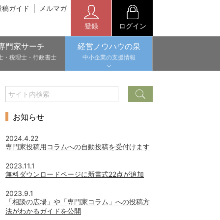
投稿ガイド
メルマガ
登録
ログイン
専門家サーチ
経営ノウハウの泉
士・税理士・行政書士
中小企業の支援情報
お知らせ
2024.4.22
専門家投稿用コラムへの自動投稿を受付けます
2023.11.1
無料ダウンロードページに新書式22点が追加
2023.9.1
「相談の広場」や「専門家コラム」への投稿方
法がわかるガイドを公開