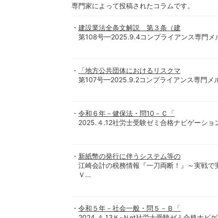
専門家によって投稿されたコラムです。
建設業法全条文解説 第３条（建
第108号━2025.9.4コンプライアンス専
「地方公共団体におけるリスクマ
第107号━2025.9.2コンプライアンス専
令和６年－健保法・問10－Ｃ「
2025.４.12社労士受験ゼミ合格ナビゲーショ
新紙幣の発行に伴うシステム等の
江崎会計の税務情報『一刀両断！』～実戦で
Ｖ...
令和５年－社会一般・問５－Ｂ「
2024.４.13Ｋ-Ｎet社労士受験ゼミ合格ナビ