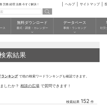
ヘルプ
サイトマップ
総務 労務 経理 法務 今すぐ解決！
無料ダウンロード
データベース
ース
書式・調査・カレンダー
事例・ランキング
社労
検索結果
ドランキング
で他の検索ワードランキングも確認できます。
りましたか？
相談の広場
で質問できます！
152
検索結果
件