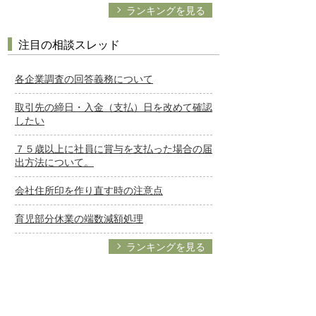
ランキングを見る
注目の相談スレッド
各企業調査の回答義務について
取引先の締日・入金（支払）日を改めて確認
したい
７５歳以上に社員に賞与を支払った場合の届
出方法について。
会社住所印を作り直す時の注意点
育児部分休業の端数減額処理
ランキングを見る