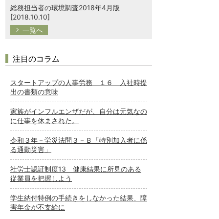
総務担当者の環境調査2018年4月版
[2018.10.10]
一覧へ
注目のコラム
スタートアップの人事労務 １６ 入社時提
出の書類の意味
家族がインフルエンザだが、自分は元気なの
に仕事を休まされた。
令和３年－労災法問３－Ｂ「特別加入者に係
る通勤災害」
社労士認証制度13 健康結果に所見のある
従業員を把握しよう
学生納付特例の手続きをしなかった結果、障
害年金が不支給に