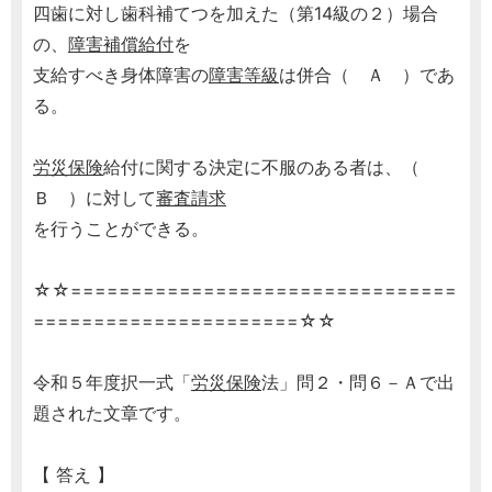
四歯に対し歯科補てつを加えた（第14級の２）場合
の、
障害補償給付
を
支給すべき身体障害の
障害等級
は併合（ Ａ ）であ
る。
労災保険
給付に関する決定に不服のある者は、（
Ｂ ）に対して
審査請求
を行うことができる。
☆☆================================
======================☆☆
令和５年度択一式「
労災保険
法」問２・問６－Ａで出
題された文章です。
【 答え 】