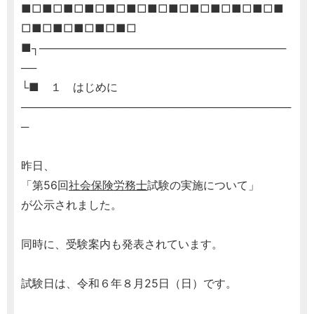
■□■□■□■□■□■□■□■□■□■□■□■□■
□■□■□■□■□■□
■┐────────────────────────────────
──
└■ １ はじめに
───────────────────────────────────
─
昨日、
「第56回
社会保険労務士
試験の実施について」
が公示されました。
同時に、受験案内も発表されています。
試験日は、令和６年８月25日（日）です。