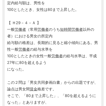
定内給与額は、男性を
100としたとき、女性は80まで上昇した。
【 Ｈ29－４－Ａ 】
一般
労働者
（常用
労働者
のうち
短時間労働者
以外の
者）における男女の所定内
給与額の格差は、長期的に見ると縮小傾向にある。男
性一般
労働者
の給与水準を
100としたときの女性一般
労働者
の給与水準は、平成
27年に80を超えるよう
になった。
この２問は「男女共同参画白書」からの出題ですが、
論点は男女間
賃金
格差です。
そこで、「80まで上昇した」、「80を超えるように
なった」とありますが、