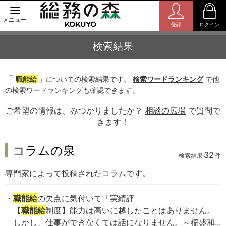
メニュー
登録
ログイン
検索結果
「
職能給
」についての検索結果です。
検索ワードランキング
で他
の検索ワードランキングも確認できます。
ご希望の情報は、みつかりましたか？
相談の広場
で質問で
きます！
コラムの泉
32
検索結果
件
専門家によって投稿されたコラムです。
職能給
の欠点に気付いて「実績評
【
職能給
制度】能力は高いに越したことはありません。
しかし、仕事ができなくては話になりません。～稲盛和...