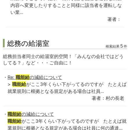
内容へ変更したりすることと同様に該当者を運転しな
い業...
著者：
総務の給湯室
5
検索結果
件
総務担当者同士の給湯室的空間！「みんなの会社ではどう
してる？」など・・・ご自由に！
Re:
職能給
の減給について
>
職能給
がここ3年くらい下がってるのですが たとえば
就業規則に根拠となる規定がある場合は社員...
著者：村の長老
職能給
の減給について
職能給
がここ3年くらい下がってるのですが たとえば就
業規則に根拠となる規定がある場合は社員に何の通達...