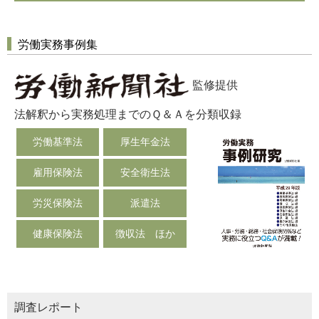
労働実務事例集
監修提供
法解釈から実務処理までのＱ＆Ａを分類収録
労働基準法
厚生年金法
雇用保険法
安全衛生法
労災保険法
派遣法
健康保険法
徴収法 ほか
調査レポート