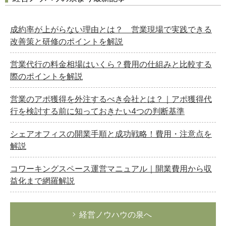
成約率が上がらない理由とは？ 営業現場で実践できる
改善策と研修のポイントを解説
営業代行の料金相場はいくら？費用の仕組みと比較する
際のポイントを解説
営業のアポ獲得を外注するべき会社とは？｜アポ獲得代
行を検討する前に知っておきたい4つの判断基準
シェアオフィスの開業手順と成功戦略！費用・注意点を
解説
コワーキングスペース運営マニュアル｜開業費用から収
益化まで網羅解説
経営ノウハウの泉へ