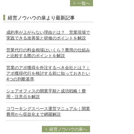
一覧へ
経営ノウハウの泉より最新記事
成約率が上がらない理由とは？ 営業現場で
実践できる改善策と研修のポイントを解説
営業代行の料金相場はいくら？費用の仕組み
と比較する際のポイントを解説
営業のアポ獲得を外注するべき会社とは？｜
アポ獲得代行を検討する前に知っておきたい
4つの判断基準
シェアオフィスの開業手順と成功戦略！費
用・注意点を解説
コワーキングスペース運営マニュアル｜開業
費用から収益化まで網羅解説
経営ノウハウの泉へ