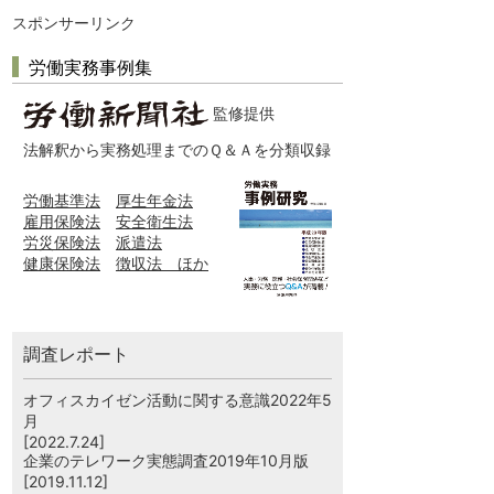
スポンサーリンク
労働実務事例集
監修提供
法解釈から実務処理までのＱ＆Ａを分類収録
労働基準法
厚生年金法
雇用保険法
安全衛生法
労災保険法
派遣法
健康保険法
徴収法 ほか
調査レポート
オフィスカイゼン活動に関する意識2022年5
月
[2022.7.24]
企業のテレワーク実態調査2019年10月版
[2019.11.12]