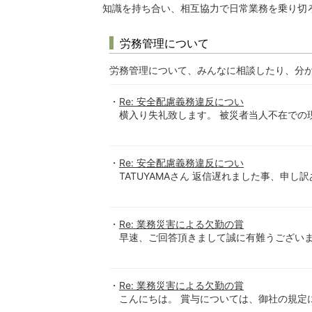
知識を持ち合い、相互協力で日常業務を乗り切
労務管理について
労務管理について、みんなに相談したり、分
Re: 安全配慮義務違反につい
横入り失礼致します。 被災者当人不在での
Re: 安全配慮義務違反につい
TATUYAMAさん 返信遅れました事、申し
Re: 業務災害による欠勤の賞
早速、ご回答頂きまして誠に有難うございま
Re: 業務災害による欠勤の賞
こんにちは。 賞与については、御社の規定