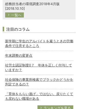
総務担当者の環境調査2018年4月版
[2018.10.10]
一覧へ
注目のコラム
新学期に学生のアルバイトを雇うときの労働
条件で注意するところ
年末調整の変更点
社労士認証制度0７ 年休を正しく付与して
いますか？
社会保険の事業所検索でブラックかどうかを
判定できるの？
「育休をもらい逃げ」ではない。戻りたくて
も戻れない職場がある
ランキングを見る