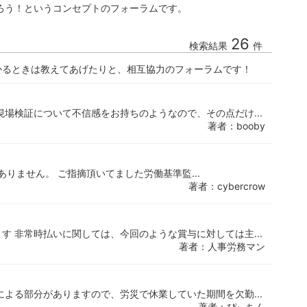
ろう！というコンセプトのフォーラムです。
26
検索結果
件
かるときは教えてあげたりと、相互協力のフォーラムです！
現場検証について不信感をお持ちのようなので、その点だけ...
著者：booby
訳ありません。 ご指摘頂いてました労働基準監...
著者：cybercrow
す 非常時払いに関しては、今回のような賞与に対しては主...
著者：人事労務マン
による部分がありますので、労災で休業していた期間を欠勤...
著者：ぴぃちん