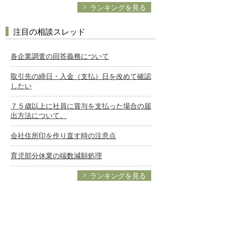
ランキングを見る
注目の相談スレッド
各企業調査の回答義務について
取引先の締日・入金（支払）日を改めて確認
したい
７５歳以上に社員に賞与を支払った場合の届
出方法について。
会社住所印を作り直す時の注意点
育児部分休業の端数減額処理
ランキングを見る