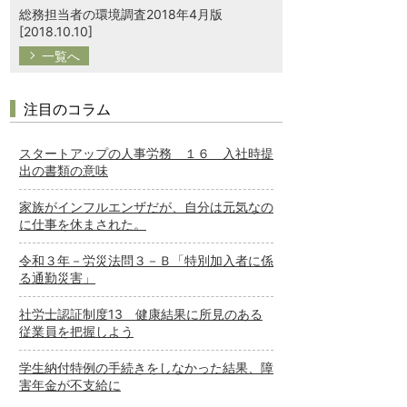
総務担当者の環境調査2018年4月版
[2018.10.10]
一覧へ
注目のコラム
スタートアップの人事労務 １６ 入社時提
出の書類の意味
家族がインフルエンザだが、自分は元気なの
に仕事を休まされた。
令和３年－労災法問３－Ｂ「特別加入者に係
る通勤災害」
社労士認証制度13 健康結果に所見のある
従業員を把握しよう
学生納付特例の手続きをしなかった結果、障
害年金が不支給に