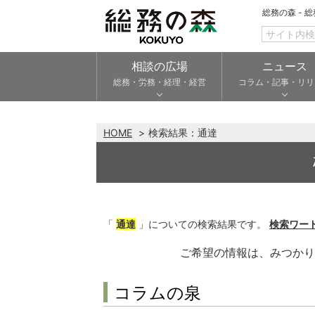
総務の森 - 
相談の広場
ニュース
総務・労務・経理・経営
コラム・記事・リリ
HOME
検索結果：
通達
「
通達
」についての検索結果です。
検索ワー
ご希望の情報は、みつか
コラムの泉