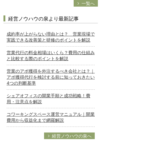
一覧へ
経営ノウハウの泉より最新記事
成約率が上がらない理由とは？ 営業現場で
実践できる改善策と研修のポイントを解説
営業代行の料金相場はいくら？費用の仕組み
と比較する際のポイントを解説
営業のアポ獲得を外注するべき会社とは？｜
アポ獲得代行を検討する前に知っておきたい
4つの判断基準
シェアオフィスの開業手順と成功戦略！費
用・注意点を解説
コワーキングスペース運営マニュアル｜開業
費用から収益化まで網羅解説
経営ノウハウの泉へ