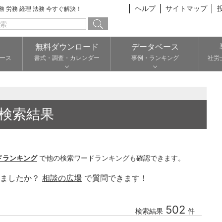
ヘルプ
サイトマップ
総務 労務 経理 法務 今すぐ解決！
無料ダウンロード
データベース
ース
書式・調査・カレンダー
事例・ランキング
社労
検索結果
ドランキング
で他の検索ワードランキングも確認できます。
りましたか？
相談の広場
で質問できます！
502
検索結果
件