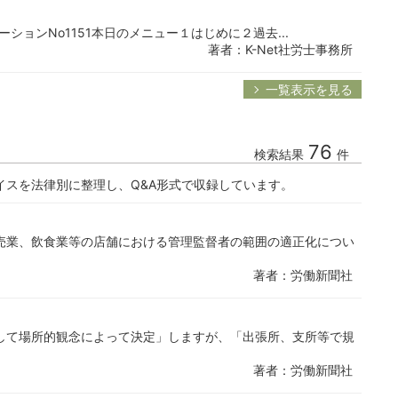
ゲーションNo1151本日のメニュー１はじめに２過去...
著者：K-Net社労士事務所
一覧表示を見る
76
検索結果
件
イスを法律別に整理し、Q&A形式で収録しています。
売業、飲食業等の店舗における管理監督者の範囲の適正化につい
著者：労働新聞社
して場所的観念によって決定」しますが、「出張所、支所等で規
著者：労働新聞社