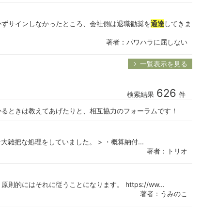
かずサインしなかったところ、会社側は退職勧奨を
通達
してきま
著者：パワハラに屈しない
一覧表示を見る
626
検索結果
件
かるときは教えてあげたりと、相互協力のフォーラムです！
雑把な処理をしていました。 > ・概算納付...
著者：トリオ
則的にはそれに従うことになります。 https://ww...
著者：うみのこ