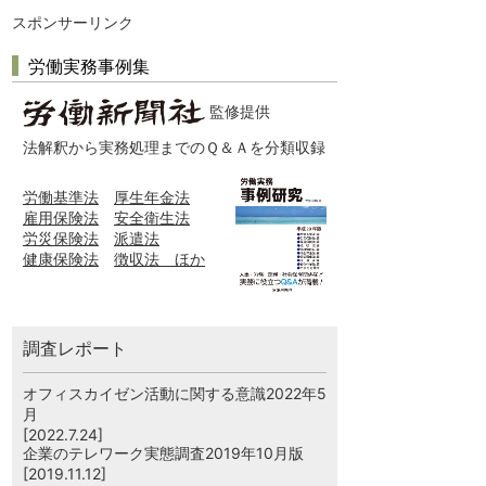
スポンサーリンク
労働実務事例集
監修提供
法解釈から実務処理までのＱ＆Ａを分類収録
労働基準法
厚生年金法
雇用保険法
安全衛生法
労災保険法
派遣法
健康保険法
徴収法 ほか
調査レポート
オフィスカイゼン活動に関する意識2022年5
月
[2022.7.24]
企業のテレワーク実態調査2019年10月版
[2019.11.12]