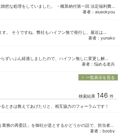
把な処理をしていました。 ・概算納付第一回 法定福利費...
著者：aiueokyou
す。 そうですね。弊社もハイフン無で発行し、最近は...
著者：yunako
てからずいぶん経過しましたので、ハイフン無しに変更し解...
著者：悩める老兵
一覧表示を見る
146
検索結果
件
かるときは教えてあげたりと、相互協力のフォーラムです！
う業務の再委託」を御社が是とするかどうかの話で、担当者...
著者：booby