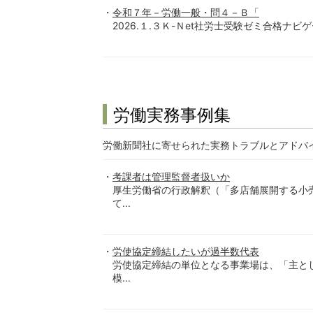
令和７年－労働一般・問４－Ｂ「
2026.１.３Ｋ-Ｎet社労士受験ゼミ合格ナビ
労働実務事例集
労働新聞社に寄せられた実務トラブルとアドバ
考課者は管理監督者扱いか
厚生労働省の行政解釈（「多店舗展開する小
て...
労使協定締結したいが過半数代表
労使協定締結の単位となる事業場は、「主と
模...