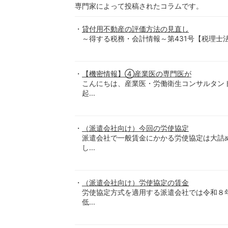
専門家によって投稿されたコラムです。
貸付用不動産の評価方法の見直し
～得する税務・会計情報～第431号【税理士法人-優和-】
【機密情報】④産業医の専門医が
こんにちは、産業医・労働衛生コンサルタン
起...
（派遣会社向け）今回の労使協定
派遣会社で一般賃金にかかる労使協定は大詰
し...
（派遣会社向け）労使協定の賃金
労使協定方式を適用する派遣会社では令和８
低...