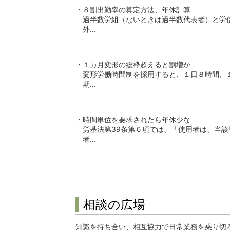
８割出勤率の算定方法、年休計算
過半数労組（ないときは過半数代表者）と労
外...
１カ月変形の総枠超えると割増か
変形労働時間制を採用すると、１日８時間、
期...
時間単位を要求されたら年休少な
労基法第39条第６項では、「使用者は、当
者...
相談の広場
知識を持ち合い、相互協力で日常業務を乗り切