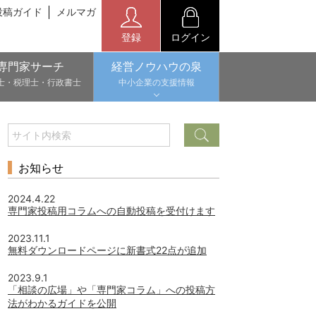
投稿ガイド
メルマガ
登録
ログイン
専門家サーチ
経営ノウハウの泉
士・税理士・行政書士
中小企業の支援情報
お知らせ
2024.4.22
専門家投稿用コラムへの自動投稿を受付けます
2023.11.1
無料ダウンロードページに新書式22点が追加
2023.9.1
「相談の広場」や「専門家コラム」への投稿方
法がわかるガイドを公開