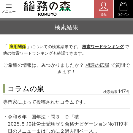
メニュー
登録
ログイン
検索結果
「
雇用関係
」についての検索結果です。
検索ワードランキング
で
他の検索ワードランキングも確認できます。
ご希望の情報は、みつかりましたか？
相談の広場
で質問で
きます！
コラムの泉
147
検索結果
件
専門家によって投稿されたコラムです。
令和６年－国年法・問３－Ｄ「積
2025.５.10社労士受験ゼミ合格ナビゲーションNo1119本
日のメニュー１はじめに２過去問ベース...