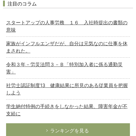
注目のコラム
スタートアップの人事労務 １６ 入社時提出の書類の
意味
家族がインフルエンザだが、自分は元気なのに仕事を休
まされた。
令和３年－労災法問３－Ｂ「特別加入者に係る通勤災
害」
社労士認証制度13 健康結果に所見のある従業員を把握
しよう
学生納付特例の手続きをしなかった結果、障害年金が不
支給に
ランキングを見る