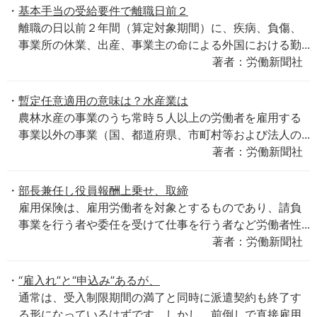
基本手当の受給要件で離職日前２
離職の日以前２年間（算定対象期間）に、疾病、負傷、
事業所の休業、出産、事業主の命による外国における勤...
著者：労働新聞社
暫定任意適用の意味は？水産業は
農林水産の事業のうち常時５人以上の労働者を雇用する
事業以外の事業（国、都道府県、市町村等および法人の...
著者：労働新聞社
部長兼任し役員報酬上乗せ、取締
雇用保険は、雇用労働者を対象とするものであり、請負
事業を行う者や委任を受けて仕事を行う者など労働者性...
著者：労働新聞社
“雇入れ”と“申込み”あるが、
通常は、受入制限期間の満了と同時に派遣契約も終了す
る形になっているはずです。しかし、前倒しで直接雇用...