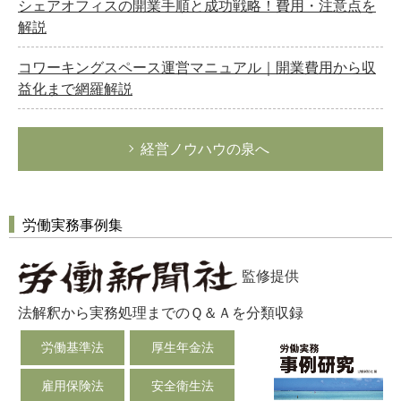
シェアオフィスの開業手順と成功戦略！費用・注意点を
解説
コワーキングスペース運営マニュアル｜開業費用から収
益化まで網羅解説
経営ノウハウの泉へ
労働実務事例集
監修提供
法解釈から実務処理までのＱ＆Ａを分類収録
労働基準法
厚生年金法
雇用保険法
安全衛生法