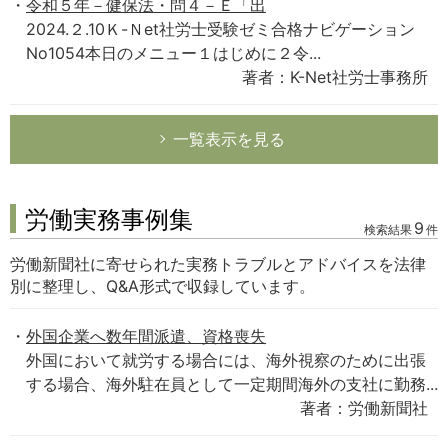
令和５年－健保法・問４－Ｅ「出
2024.２.10Ｋ-Ｎet社労士受験ゼミ合格ナビゲーション
No1054本日のメニュー１はじめに２令...
著者：K-Net社労士事務所
一覧表示を見る
労働実務事例集
9
検索結果
件
労働新聞社に寄せられた実務トラブルとアドバイスを法律
別に整理し、Q&A形式で収録しています。
外国企業へ数年間派遣、資格喪失
外国において就労する場合には、海外視察のために出張
する場合、海外駐在員として一定期間海外の支社に勤務...
著者：労働新聞社