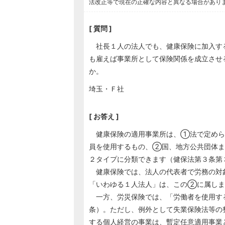
法改正等で現在の正確な内容と異なる場合があり
[ 質問 ]
社長１人の法人でも、健康保険に加入す
も雇えば事業所として保険関係を成立させ
か。
埼玉・Ｆ社
[ お答え ]
健康保険の適用事業所は、①法で定められ
員を使用するもの、②国、地方公共団体ま
２タイプに分類できます（健保法第３条第
健康保険では、法人の代表者で労務の対
「いわゆる１人法人」は、この②に属しま
一方、労災保険では、「労働者を使用す
条）。ただし、例外として失業保険法等の
する個人経営の事業は、暫定任意適用事業