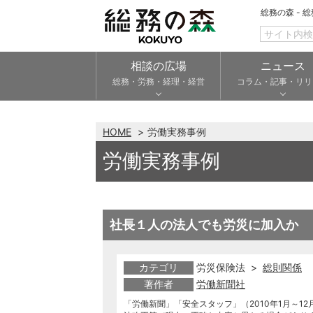
総務の森 - 
相談の広場
ニュース
総務・労務・経理・経営
コラム・記事・リリ
HOME
労働実務事例
労働実務事例
社長１人の法人でも労災に加入か
カテゴリ
労災保険法 >
総則関係
著作者
労働新聞社
「労働新聞」「安全スタッフ」（2010年1月～12