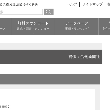
ヘルプ
サイトマップ
総務 労務 経理 法務 今すぐ解決！
無料ダウンロード
データベース
ース
書式・調査・カレンダー
事例・ランキング
社労
提供：労働新聞社
月掲載文）