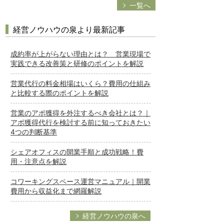
一覧へ
経営ノウハウの泉より最新記事
成約率が上がらない理由とは？ 営業現場で
実践できる改善策と研修のポイントを解説
営業代行の料金相場はいくら？費用の仕組み
と比較する際のポイントを解説
営業のアポ獲得を外注するべき会社とは？｜
アポ獲得代行を検討する前に知っておきたい
4つの判断基準
シェアオフィスの開業手順と成功戦略！費
用・注意点を解説
コワーキングスペース運営マニュアル｜開業
費用から収益化まで網羅解説
経営ノウハウの泉へ