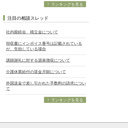
ランキングを見る
注目の相談スレッド
社内親睦会 積立金について
領収書にインボイス番号は記載されている
が、失効している場合
講師謝礼に対する源泉徴収について
介護休業給付の賃金月額について
外国送金で差し引かれた手数料の請求につい
て
ランキングを見る