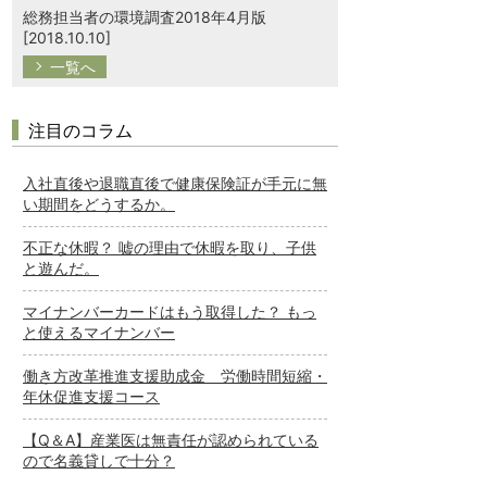
総務担当者の環境調査2018年4月版
[2018.10.10]
一覧へ
注目のコラム
入社直後や退職直後で健康保険証が手元に無
い期間をどうするか。
不正な休暇？ 嘘の理由で休暇を取り、子供
と遊んだ。
マイナンバーカードはもう取得した？ もっ
と使えるマイナンバー
働き方改革推進支援助成金 労働時間短縮・
年休促進支援コース
【Q＆A】産業医は無責任が認められている
ので名義貸しで十分？