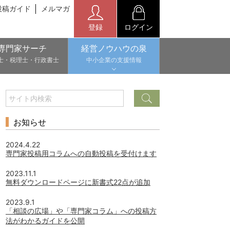
投稿ガイド
メルマガ
登録
ログイン
専門家サーチ
経営ノウハウの泉
士・税理士・行政書士
中小企業の支援情報
お知らせ
2024.4.22
専門家投稿用コラムへの自動投稿を受付けます
2023.11.1
無料ダウンロードページに新書式22点が追加
2023.9.1
「相談の広場」や「専門家コラム」への投稿方
法がわかるガイドを公開