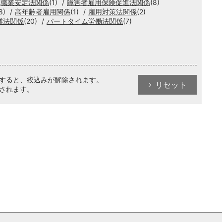
職業安定法関係
(1)
障害者雇用保険促進法関係
(8)
8)
高年齢者雇用関係
(1)
雇用対策法関係
(2)
業法関係
(20)
パートタイム労働法関係
(7)
クすると、絞込みが解除されます。
リセット
されます。