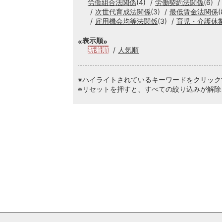
労働組合法関係
(4)
労働契約法関係
(6)
次世代育成法関係
(3)
最低賃金法関係
(
雇用機会均等法関係
(3)
育児・介護休
表示順
新着順
人気順
※ハイライトされているキーワードをクリッ
※リセットを押すと、すべての絞り込みが解除