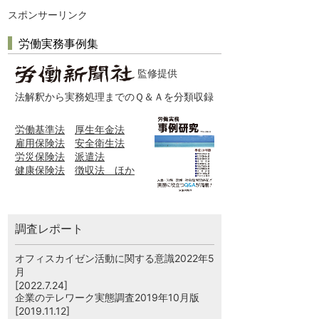
スポンサーリンク
労働実務事例集
監修提供
法解釈から実務処理までのＱ＆Ａを分類収録
労働基準法
厚生年金法
雇用保険法
安全衛生法
労災保険法
派遣法
健康保険法
徴収法 ほか
調査レポート
オフィスカイゼン活動に関する意識2022年5
月
[2022.7.24]
企業のテレワーク実態調査2019年10月版
[2019.11.12]