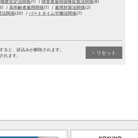
職業安定法関係
(1)
障害者雇用保険促進法関係
(8)
8)
高年齢者雇用関係
(1)
雇用対策法関係
(2)
業法関係
(20)
パートタイム労働法関係
(7)
クすると、絞込みが解除されます。
リセット
されます。