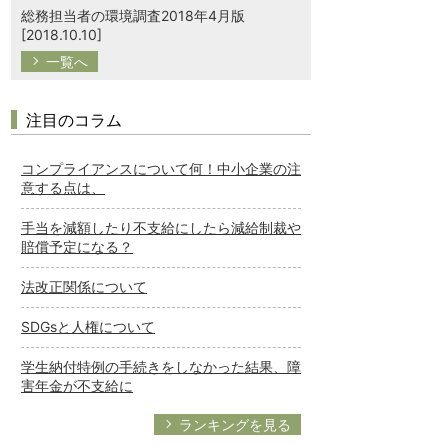
総務担当者の環境調査2018年4月版
[2018.10.10]
一覧へ
注目のコラム
コンプライアンスについて何！中小企業の注
意する点は、
手当を減額したり不支給にしたら減給制裁や
賠償予定になる？
法改正関係について
SDGsと人権について
学生納付特例の手続きをしなかった結果、障
害年金が不支給に
ランキングを見る