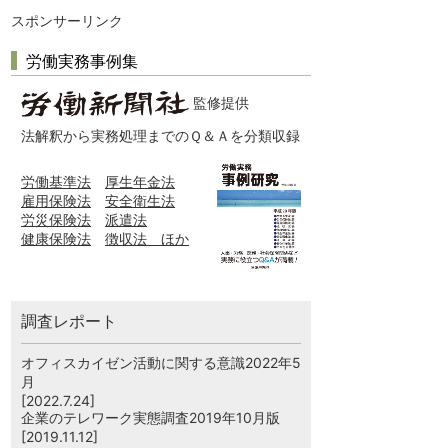
スポンサーリンク
労働実務事例集
監修提供
法解釈から実務処理までのＱ＆Ａを分類収録
労働基準法
厚生年金法
雇用保険法
安全衛生法
労災保険法
派遣法
健康保険法
徴収法 ほか
調査レポート
オフィスカイゼン活動に関する意識2022年5
月
[2022.7.24]
企業のテレワーク実態調査2019年10月版
[2019.11.12]