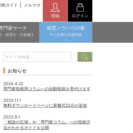
投稿ガイド
メルマガ
登録
ログイン
専門家サーチ
経営ノウハウの泉
士・税理士・行政書士
中小企業の支援情報
お知らせ
2024.4.22
専門家投稿用コラムへの自動投稿を受付けます
2023.11.1
無料ダウンロードページに新書式22点が追加
2023.9.1
「相談の広場」や「専門家コラム」への投稿方
法がわかるガイドを公開