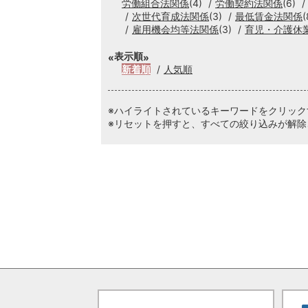
労働組合法関係
(4)
労働契約法関係
(6)
次世代育成法関係
(3)
最低賃金法関係
(
雇用機会均等法関係
(3)
育児・介護休
表示順
新着順
人気順
※ハイライトされているキーワードをクリッ
※リセットを押すと、すべての絞り込みが解除