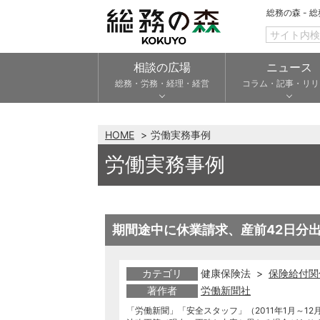
総務の森 - 
相談の広場
ニュース
総務・労務・経理・経営
コラム・記事・リリ
HOME
労働実務事例
労働実務事例
期間途中に休業請求、産前42日分
カテゴリ
健康保険法 >
保険給付関
著作者
労働新聞社
「労働新聞」「安全スタッフ」（2011年1月～12