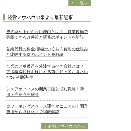
一覧へ
経営ノウハウの泉より最新記事
成約率が上がらない理由とは？ 営業現場で
実践できる改善策と研修のポイントを解説
営業代行の料金相場はいくら？費用の仕組み
と比較する際のポイントを解説
営業のアポ獲得を外注するべき会社とは？｜
アポ獲得代行を検討する前に知っておきたい
4つの判断基準
シェアオフィスの開業手順と成功戦略！費
用・注意点を解説
コワーキングスペース運営マニュアル｜開業
費用から収益化まで網羅解説
経営ノウハウの泉へ