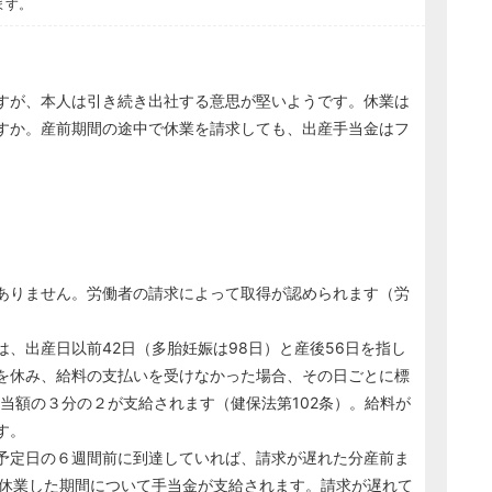
ます。
すが、本人は引き続き出社する意思が堅いようです。休業は
すか。産前期間の途中で休業を請求しても、出産手当金はフ
ありません。労働者の請求によって取得が認められます（労
、出産日以前42日（多胎妊娠は98日）と産後56日を指し
を休み、給料の支払いを受けなかった場合、その日ごとに標
相当額の３分の２が支給されます（健保法第102条）。給料が
す。
予定日の６週間前に到達していれば、請求が遅れた分産前ま
、休業した期間について手当金が支給されます。請求が遅れて