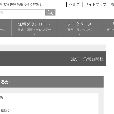
ヘルプ
サイトマップ
総務 労務 経理 法務 今すぐ解決！
無料ダウンロード
データベース
ース
書式・調査・カレンダー
事例・ランキング
社労
提供：労働新聞社
出るか
係
月掲載文）