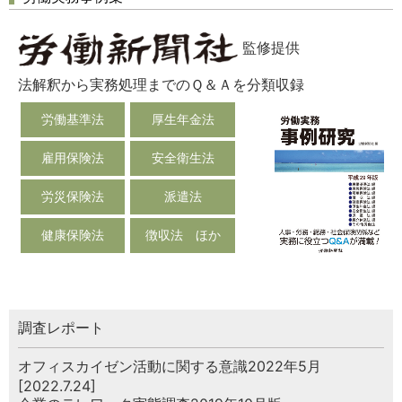
監修提供
法解釈から実務処理までのＱ＆Ａを分類収録
労働基準法
厚生年金法
雇用保険法
安全衛生法
労災保険法
派遣法
健康保険法
徴収法 ほか
調査レポート
オフィスカイゼン活動に関する意識2022年5月
[2022.7.24]