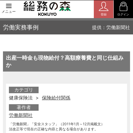
メニュー
登録
ログイン
労働実務事例
提供：労働新聞社
出産一時金も現物給付？高額療養費と同じ仕組み
か
カテゴリ
健康保険法 >
保険給付関係
著作者
労働新聞社
「労働新聞」「安全スタッフ」（2011年1月～12月掲載文）
法改正等で現在の正確な内容と異なる場合があります。