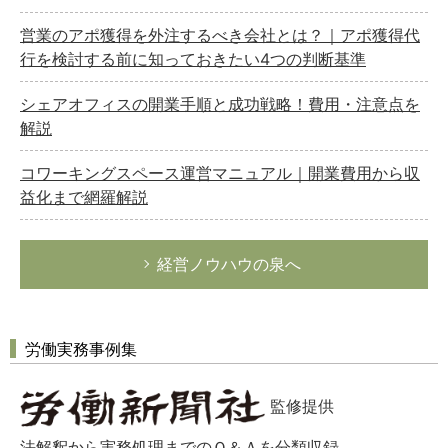
営業のアポ獲得を外注するべき会社とは？｜アポ獲得代
行を検討する前に知っておきたい4つの判断基準
シェアオフィスの開業手順と成功戦略！費用・注意点を
解説
コワーキングスペース運営マニュアル｜開業費用から収
益化まで網羅解説
経営ノウハウの泉へ
労働実務事例集
監修提供
法解釈から実務処理までのＱ＆Ａを分類収録