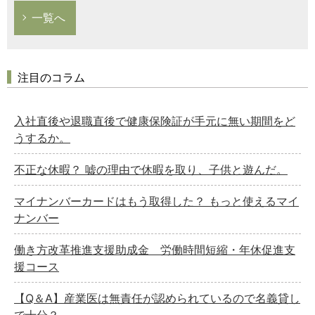
一覧へ
注目のコラム
入社直後や退職直後で健康保険証が手元に無い期間をど
うするか。
不正な休暇？ 嘘の理由で休暇を取り、子供と遊んだ。
マイナンバーカードはもう取得した？ もっと使えるマイ
ナンバー
働き方改革推進支援助成金 労働時間短縮・年休促進支
援コース
【Q＆A】産業医は無責任が認められているので名義貸し
で十分？