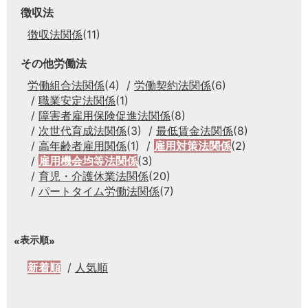
徴収法
徴収法関係
(11)
その他労働法
労働組合法関係
(4)
労働契約法関係
(6)
職業安定法関係
(1)
障害者雇用保険促進法関係
(8)
次世代育成法関係
(3)
最低賃金法関係
(8)
高年齢者雇用関係
(1)
雇用対策法関係
(2)
雇用機会均等法関係
(3)
育児・介護休業法関係
(20)
パートタイム労働法関係
(7)
表示順
新着順
人気順