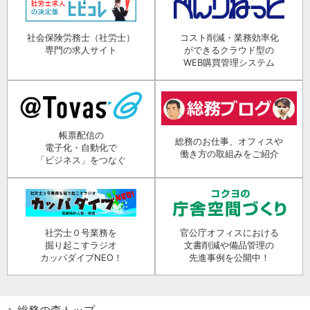
社会保険労務士（社労士）
コスト削減・業務効率化
専門の求人サイト
ができるクラウド型の
WEB購買管理システム
帳票配信の
総務のお仕事、オフィスや
電子化・自動化で
働き方の取組みをご紹介
「ビジネス」をつなぐ
社労士０号業務を
官公庁オフィスにおける
掘り起こすラジオ
文書削減や備品管理の
カッパダイブNEO！
先進事例を公開中！
総務の森トップ