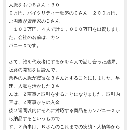
人脈をもつＢさん：３０
０万円、バイタリティー旺盛のＣさん：２００万円、
ご両親が
資産
家のＤさん
：１００万円、４人で計１，０００万円を出資しまし
た。会社の名前は、カン
パニーＸです。
さて、誰を代表者にするかを４人で話し合った結果、
販路の開拓を目論んで、
業界の人脈が豊富なＢさんとすることにしました。早
速、人脈を活かしたＢさ
んは、Ｚ商事と取引をすることになりました。取引内
容は、Ｚ商事からの入金
後２週間以内にそれに対応する商品をカンパニーＸか
ら納品するというもので
す。Ｚ商事は、Ｂさんのこれまでの実績・人柄等から