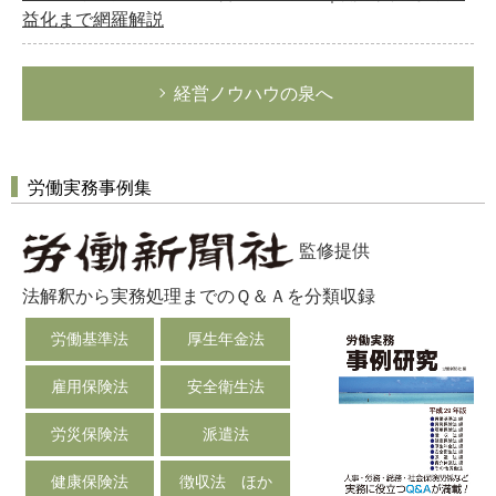
益化まで網羅解説
経営ノウハウの泉へ
労働実務事例集
監修提供
法解釈から実務処理までのＱ＆Ａを分類収録
労働基準法
厚生年金法
雇用保険法
安全衛生法
労災保険法
派遣法
健康保険法
徴収法 ほか