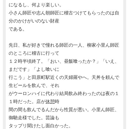
になるし、何より楽しい。
小さん師匠や志ん朝師匠に稽古つけてもらったのは自
分のかけがいのない財産
である。
先日、私が好きで憧れる師匠の一人、柳家小里ん師匠
のところに稽古に行って
１２時半頃終了。「おい、昼飯喰ったか？」「いえ、
まだです」「よし喰いに
行こう」と田原町駅近くの天婦羅やへ。天丼を頼んで
生ビールを飲んで、それ
がウーロンハイに代わり結局飲み終わったのは夜の１
１時だった。店が
休憩
時
間の間も飲んでるんだから性質が悪い。小里ん師匠、
御馳走様でした。芸論も
タップリ聞けたし面白かった。