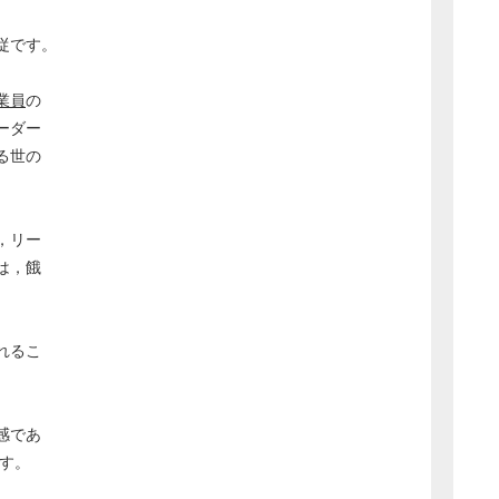
従です。
業員
の
ーダー
る世の
，リー
は，餓
れるこ
感であ
す。