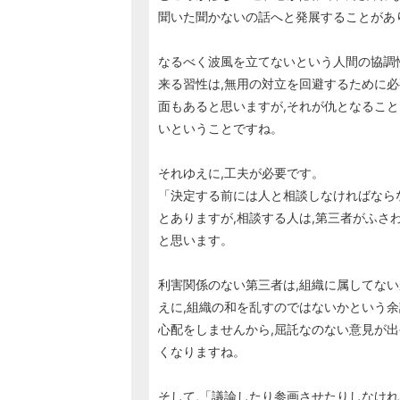
聞いた聞かないの話へと発展することがあ
なるべく波風を立てないという人間の協調
来る習性は,無用の対立を回避するために必
面もあると思いますが,それが仇となること
いということですね。
それゆえに,工夫が必要です。
「決定する前には人と相談しなければなら
とありますが,相談する人は,第三者がふさ
と思います。
利害関係のない第三者は,組織に属してない
えに,組織の和を乱すのではないかという余
心配をしませんから,屈託なのない意見が出
くなりますね。
そして,「議論したり参画させたりしなけ