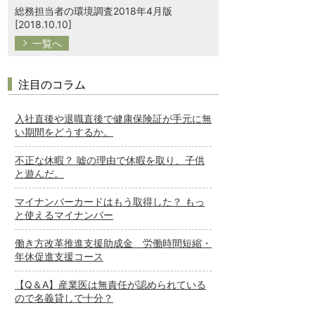
総務担当者の環境調査2018年4月版
[2018.10.10]
一覧へ
注目のコラム
入社直後や退職直後で健康保険証が手元に無
い期間をどうするか。
不正な休暇？ 嘘の理由で休暇を取り、子供
と遊んだ。
マイナンバーカードはもう取得した？ もっ
と使えるマイナンバー
働き方改革推進支援助成金 労働時間短縮・
年休促進支援コース
【Q＆A】産業医は無責任が認められている
ので名義貸しで十分？