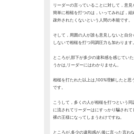
リーダーの言っていることに対して，意見
簡単に相槌を打つのは，いってみれば，組
疎外されたくないという人間の本能です。
そして，周囲の人が誰も意見しないと自分
しないで相槌を打つ同調圧力も加わります
ところが,部下が多少の違和感を感じていた
うかは,リーダーにはわかりません。
相槌を打たれた以上は,100%理解したと思
です。
こうして，多くの人が相槌を打つという同
に流されてリーダーはにすっかり騙されて
裸の王様になってしまうわけですね。
ところが,多少の違和感が,後に言った言わ