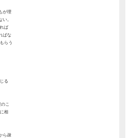
もが理
ない。
れば
ればな
てもらう
じる
程のこ
に相
から疎