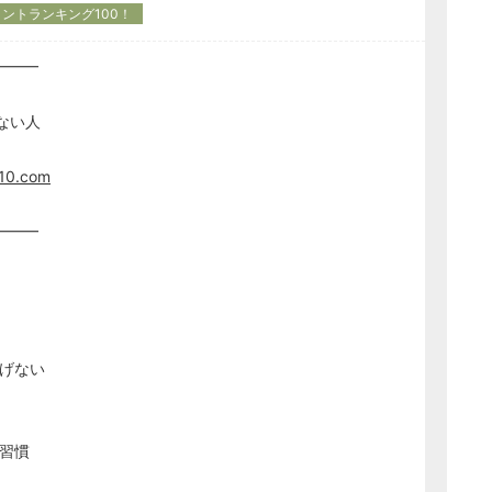
ントランキング100！
━━━
ない人
110.com
━━━
あげない
習慣