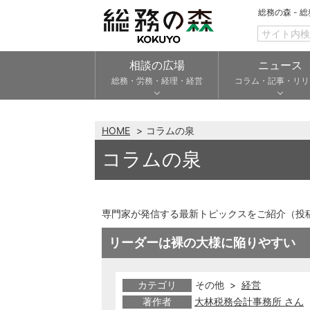
総務の森 - 
相談の広場
ニュース
総務・労務・経理・経営
コラム・記事・リリ
HOME
コラムの泉
コラムの泉
専門家が発信する最新トピックスをご紹介（投
リーダーは裸の大様に陥りやすい
カテゴリ
その他 >
経営
著作者
大林税務会計事務所 さん