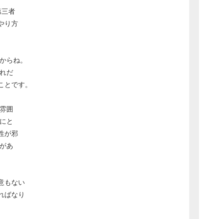
第三者
やり方
すからね。
れだ
ことです。
雰囲
にと
性が邪
があ
意もない
ればなり