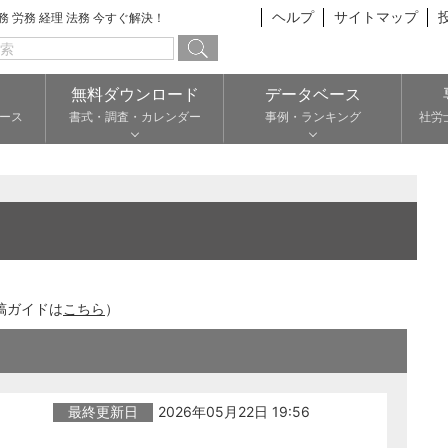
ヘルプ
サイトマップ
総務 労務 経理 法務 今すぐ解決！
無料ダウンロード
データベース
ース
書式・調査・カレンダー
事例・ランキング
社労
稿ガイドは
こちら
）
最終更新日
2026年05月22日 19:56