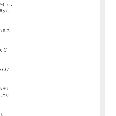
をせず，
織から
も意見
。
かど
うわけ
調圧力
しまい
ない