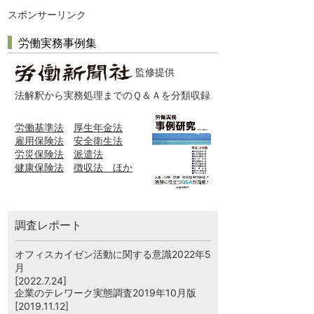
スポンサーリンク
労働実務事例集
監修提供
法解釈から実務処理までのＱ＆Ａを分類収録
労働基準法
厚生年金法
雇用保険法
安全衛生法
労災保険法
派遣法
健康保険法
徴収法 ほか
調査レポート
オフィスカイゼン活動に関する意識2022年5
月
[2022.7.24]
企業のテレワーク実態調査2019年10月版
[2019.11.12]