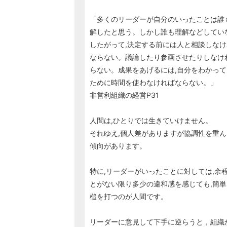
「多くのリーダーが自分のいったことは誰
解したと思う。しかし誰も理解などしてい
したがって,決定する前には人と相談しなけ
ならない。議論したり参画させたりしなけ
らない。成果をあげるには,自分をわかっ
ために時間を使わなければならない。」
非営利組織の経営P31
人間は,ひとりでは生きていけません。
それゆえ,個人差がありますが協調性を重ん
傾向があります。
特に,リーダーがいったことに対しては,余
とがない限り多少の違和感を感じても,簡単
槌を打つのが人間です。
リーダーに意見して下手に逆らうと，組織