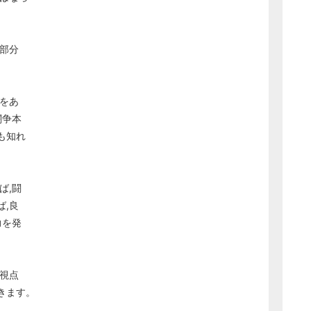
部分
をあ
闘争本
も知れ
ば,闘
,良
力を発
視点
きます。