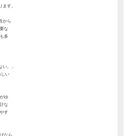
ります。
性から
要な
も多
ない。」
わしい
がゆ
計な
やす
ればなら