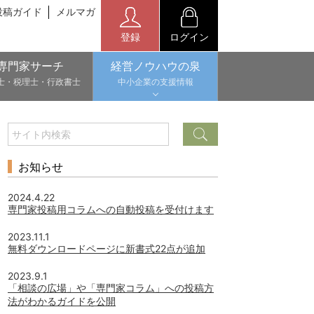
投稿ガイド
メルマガ
登録
ログイン
専門家サーチ
経営ノウハウの泉
士・税理士・行政書士
中小企業の支援情報
お知らせ
2024.4.22
専門家投稿用コラムへの自動投稿を受付けます
2023.11.1
無料ダウンロードページに新書式22点が追加
2023.9.1
「相談の広場」や「専門家コラム」への投稿方
法がわかるガイドを公開