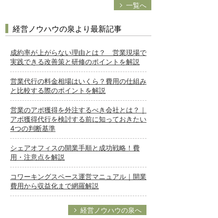
一覧へ
経営ノウハウの泉より最新記事
成約率が上がらない理由とは？ 営業現場で
実践できる改善策と研修のポイントを解説
営業代行の料金相場はいくら？費用の仕組み
と比較する際のポイントを解説
営業のアポ獲得を外注するべき会社とは？｜
アポ獲得代行を検討する前に知っておきたい
4つの判断基準
シェアオフィスの開業手順と成功戦略！費
用・注意点を解説
コワーキングスペース運営マニュアル｜開業
費用から収益化まで網羅解説
経営ノウハウの泉へ