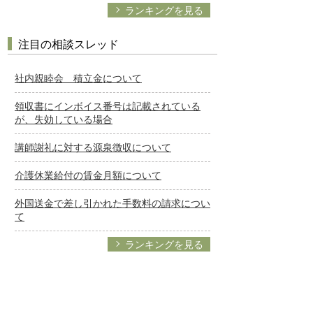
ランキングを見る
注目の相談スレッド
社内親睦会 積立金について
領収書にインボイス番号は記載されている
が、失効している場合
講師謝礼に対する源泉徴収について
介護休業給付の賃金月額について
外国送金で差し引かれた手数料の請求につい
て
ランキングを見る