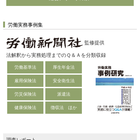
労働実務事例集
監修提供
法解釈から実務処理までのＱ＆Ａを分類収録
労働基準法
厚生年金法
雇用保険法
安全衛生法
労災保険法
派遣法
健康保険法
徴収法 ほか
調査レポート