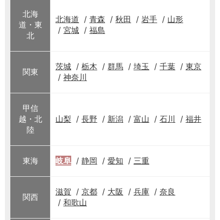
北海
北海道
青森
秋田
岩手
山形
道・東
宮城
福島
北
茨城
栃木
群馬
埼玉
千葉
東京
関東
神奈川
甲信
越・北
山梨
長野
新潟
富山
石川
福井
陸
東海
岐阜
静岡
愛知
三重
滋賀
京都
大阪
兵庫
奈良
関西
和歌山