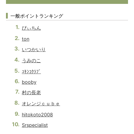
一般ポイントランキング
ぴぃちん
ton
いつかいり
うみのこ
ﾕｷﾝｺｸﾗﾌﾞ
booby
村の長老
オレンジｃｕｂｅ
hitokoto2008
Srspecialist