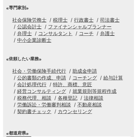
専門家別
社会保険労務士
税理士
行政書士
司法書士
公認会計士
ファイナンシャルプランナー
弁理士
コンサルタント
コーチ
弁護士
中小企業診断士
依頼したい業務
社会・労働保険手続代行
助成金申請
公的書類の作成、申請
コーチング
給与計算
会計処理代行
特許、商標、意匠
経営コンサルティング
就業規則等規程作成
税務代理、相談
各種登記
法律相談
労働訴訟・労働審判相談
不動産相談
契約書チェック
カウンセリング
都道府県