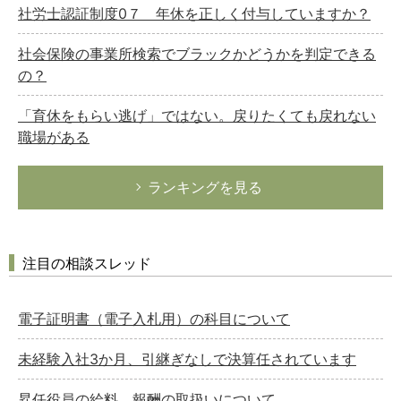
社労士認証制度0７ 年休を正しく付与していますか？
社会保険の事業所検索でブラックかどうかを判定できる
の？
「育休をもらい逃げ」ではない。戻りたくても戻れない
職場がある
ランキングを見る
注目の相談スレッド
電子証明書（電子入札用）の科目について
未経験入社3か月、引継ぎなしで決算任されています
昇任役員の給料、報酬の取扱いについて