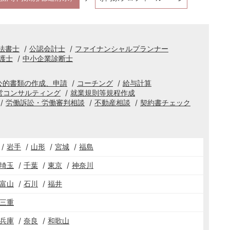
法書士
公認会計士
ファイナンシャルプランナー
護士
中小企業診断士
公的書類の作成、申請
コーチング
給与計算
営コンサルティング
就業規則等規程作成
労働訴訟・労働審判相談
不動産相談
契約書チェック
岩手
山形
宮城
福島
埼玉
千葉
東京
神奈川
富山
石川
福井
三重
兵庫
奈良
和歌山