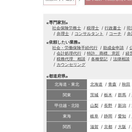
専門家別
社会保険労務士
税理士
行政書士
司
弁理士
コンサルタント
コーチ
弁
依頼したい業務
社会・労働保険手続代行
助成金申請
会計処理代行
特許、商標、意匠
経
税務代理、相談
各種登記
法律相談
カウンセリング
都道府県
北海道・東北
北海道
青森
秋田
関東
茨城
栃木
群馬
甲信越・北陸
山梨
長野
新潟
東海
岐阜
静岡
愛知
関西
滋賀
京都
大阪