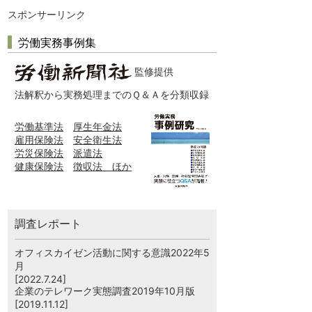
スポンサーリンク
労働実務事例集
監修提供
法解釈から実務処理までのＱ＆Ａを分類収録
労働基準法
厚生年金法
雇用保険法
安全衛生法
労災保険法
派遣法
健康保険法
徴収法 ほか
調査レポート
オフィスカイゼン活動に関する意識2022年5
月
[2022.7.24]
企業のテレワーク実態調査2019年10月版
[2019.11.12]