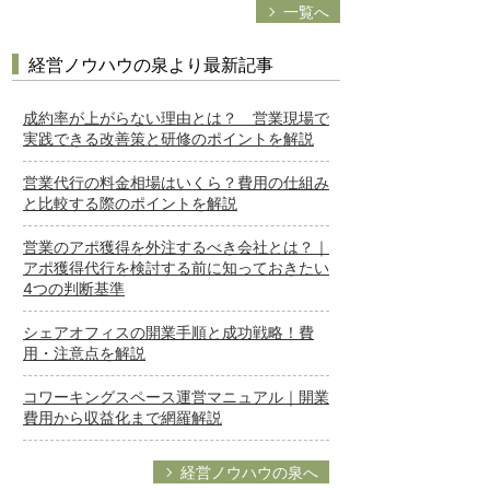
一覧へ
経営ノウハウの泉より最新記事
成約率が上がらない理由とは？ 営業現場で
実践できる改善策と研修のポイントを解説
営業代行の料金相場はいくら？費用の仕組み
と比較する際のポイントを解説
営業のアポ獲得を外注するべき会社とは？｜
アポ獲得代行を検討する前に知っておきたい
4つの判断基準
シェアオフィスの開業手順と成功戦略！費
用・注意点を解説
コワーキングスペース運営マニュアル｜開業
費用から収益化まで網羅解説
経営ノウハウの泉へ