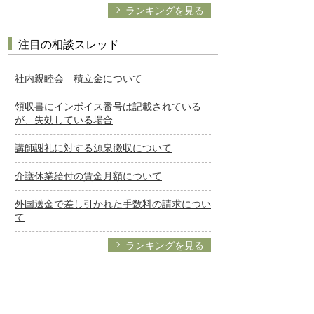
ランキングを見る
注目の相談スレッド
社内親睦会 積立金について
領収書にインボイス番号は記載されている
が、失効している場合
講師謝礼に対する源泉徴収について
介護休業給付の賃金月額について
外国送金で差し引かれた手数料の請求につい
て
ランキングを見る