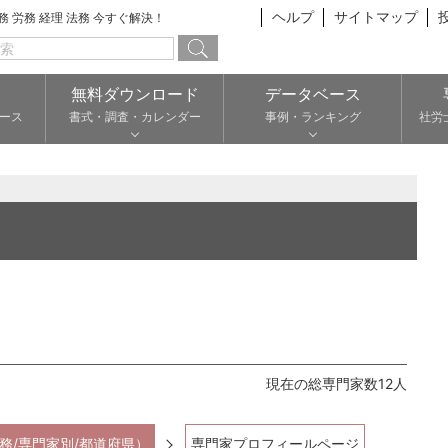
ヘルプ
サイトマップ
総務 労務 経理 法務 今すぐ解決！
無料ダウンロード
データベース
ース
書式・調査・カレンダー
事例・ランキング
社労
現在の総専門家数12人
務/専門家別/都道府県）
専門家プロフィールページ