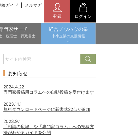
投稿ガイド
メルマガ
登録
ログイン
専門家サーチ
経営ノウハウの泉
士・税理士・行政書士
中小企業の支援情報
お知らせ
2024.4.22
専門家投稿用コラムへの自動投稿を受付けます
2023.11.1
無料ダウンロードページに新書式22点が追加
2023.9.1
「相談の広場」や「専門家コラム」への投稿方
法がわかるガイドを公開