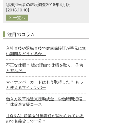
総務担当者の環境調査2018年4月版
[2018.10.10]
一覧へ
注目のコラム
入社直後や退職直後で健康保険証が手元に無
い期間をどうするか。
不正な休暇？ 嘘の理由で休暇を取り、子供
と遊んだ。
マイナンバーカードはもう取得した？ もっ
と使えるマイナンバー
働き方改革推進支援助成金 労働時間短縮・
年休促進支援コース
【Q＆A】産業医は無責任が認められている
ので名義貸しで十分？