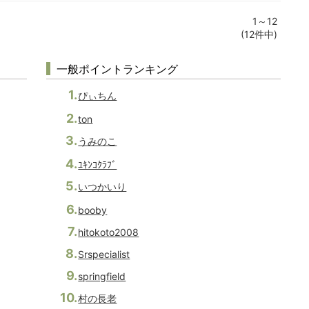
1～12
(12件中)
一般ポイントランキング
ぴぃちん
ton
うみのこ
ﾕｷﾝｺｸﾗﾌﾞ
いつかいり
booby
hitokoto2008
Srspecialist
springfield
村の長老