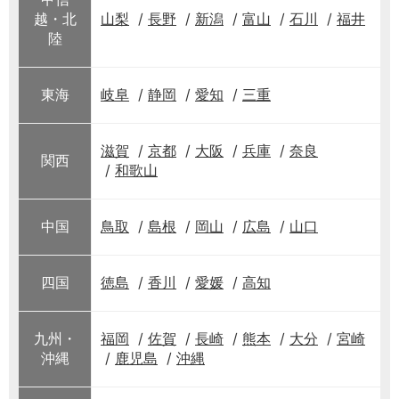
越・北
山梨
長野
新潟
富山
石川
福井
陸
東海
岐阜
静岡
愛知
三重
滋賀
京都
大阪
兵庫
奈良
関西
和歌山
中国
鳥取
島根
岡山
広島
山口
四国
徳島
香川
愛媛
高知
九州・
福岡
佐賀
長崎
熊本
大分
宮崎
沖縄
鹿児島
沖縄