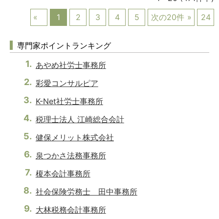
1
2
3
4
5
次の20件
24
専門家ポイントランキング
あやめ社労士事務所
彩愛コンサルピア
K-Net社労士事務所
税理士法人 江崎総合会計
健保メリット株式会社
泉つかさ法務事務所
榎本会計事務所
社会保険労務士 田中事務所
大林税務会計事務所