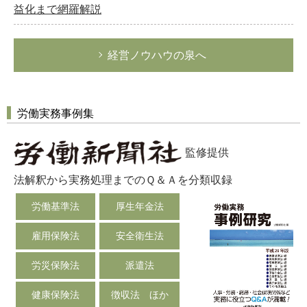
益化まで網羅解説
経営ノウハウの泉へ
労働実務事例集
監修提供
法解釈から実務処理までのＱ＆Ａを分類収録
労働基準法
厚生年金法
雇用保険法
安全衛生法
労災保険法
派遣法
健康保険法
徴収法 ほか