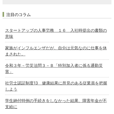
注目のコラム
スタートアップの人事労務 １６ 入社時提出の書類の
意味
家族がインフルエンザだが、自分は元気なのに仕事を休
まされた。
令和３年－労災法問３－Ｂ「特別加入者に係る通勤災
害」
社労士認証制度13 健康結果に所見のある従業員を把握
しよう
学生納付特例の手続きをしなかった結果、障害年金が不
支給に