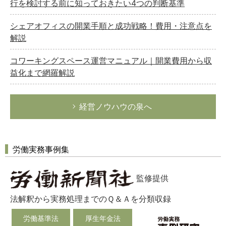
行を検討する前に知っておきたい4つの判断基準
シェアオフィスの開業手順と成功戦略！費用・注意点を
解説
コワーキングスペース運営マニュアル｜開業費用から収
益化まで網羅解説
経営ノウハウの泉へ
労働実務事例集
監修提供
法解釈から実務処理までのＱ＆Ａを分類収録
労働基準法
厚生年金法