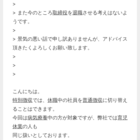
>
> また今のところ
取締役
を
退職
させる考えはないよ
うです。
>
> 景気の悪い話で申し訳ありませんが、アドバイス
頂きたくよろしくお願い致します。
>
>
>
こんにちは。
特別徴収
では、
休職
中の社員を
普通徴収
に切り替え
ることはできます。
今回は
病気療養
中の方が対象ですが、弊社では
育児
休業
の人も
同じ扱いとしております。