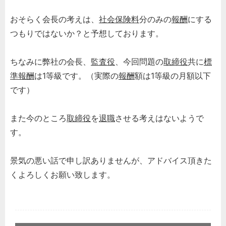
おそらく会長の考えは、
社会保険料
分のみの
報酬
にする
つもりではないか？と予想しております。
ちなみに弊社の会長、
監査役
、今回問題の
取締役
共に
標
準報酬
は1等級です。（実際の
報酬
額は1等級の月額以下
です）
また今のところ
取締役
を
退職
させる考えはないようで
す。
景気の悪い話で申し訳ありませんが、アドバイス頂きた
くよろしくお願い致します。