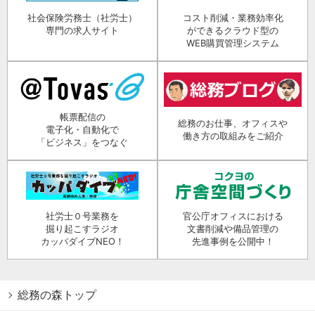
社会保険労務士（社労士）
コスト削減・業務効率化
専門の求人サイト
ができるクラウド型の
WEB購買管理システム
帳票配信の
総務のお仕事、オフィスや
電子化・自動化で
働き方の取組みをご紹介
「ビジネス」をつなぐ
社労士０号業務を
官公庁オフィスにおける
掘り起こすラジオ
文書削減や備品管理の
カッパダイブNEO！
先進事例を公開中！
総務の森トップ