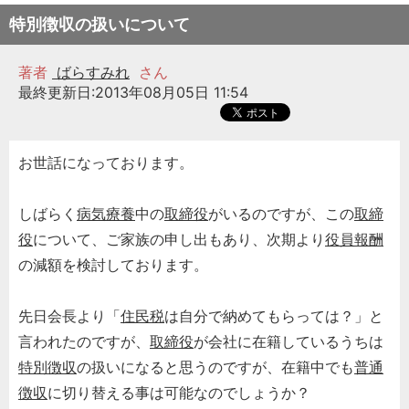
特別徴収の扱いについて
著者
ばらすみれ
さん
最終更新日:2013年08月05日 11:54
お世話になっております。
しばらく
病気療養
中の
取締役
がいるのですが、この
取締
役
について、ご家族の申し出もあり、次期より
役員報酬
の減額を検討しております。
先日会長より「
住民税
は自分で納めてもらっては？」と
言われたのですが、
取締役
が会社に在籍しているうちは
特別徴収
の扱いになると思うのですが、在籍中でも
普通
徴収
に切り替える事は可能なのでしょうか？