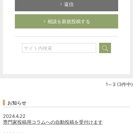
返信
どのカテゴリーに投稿しますか？
選択してください
相談を新規投稿する
労務管理
税務経理
企業法務
経営の知恵
総務の給湯室
秘書のノウハウ
次へ
1～3
(3件中)
お知らせ
2024.4.22
専門家投稿用コラムへの自動投稿を受付けます