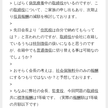
> しばらく
病気療養
中の
取締役
がいるのですが、こ
の
取締役
について、ご家族の申し出もあり、次期よ
り
役員報酬
の減額を検討しております。
>
> 先日会長より「
住民税
は自分で納めてもらって
は？」と言われたのですが、
取締役
が会社に在籍し
ているうちは
特別徴収
の扱いになると思うのです
が、在籍中でも
普通徴収
に切り替える事は可能なの
でしょうか？
>
> おそらく会長の考えは、
社会保険料
分のみの
報酬
にするつもりではないか？と予想しております。
>
> ちなみに弊社の会長、
監査役
、今回問題の
取締役
共に
標準報酬
は1等級です。（実際の
報酬
額は1等級
の月額以下です）