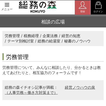
メニュー
登録
ログイン
相談の広場
労務管理
税務経理
企業法務
経営の知恵
テーマ別検討室
総務の給湯室
秘書のノウハウ
労務管理
労務管理について、みんなに相談したり、分かるときは教
えてあげたりと、相互協力のフォーラムです！
総務の森イチオシ記事が満載：
経営ノウハウの泉
（人事労務～働き方対策まで）