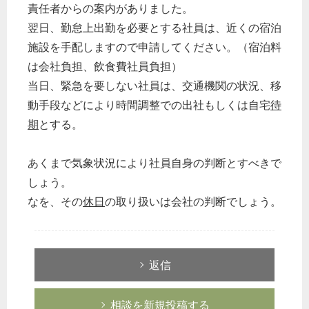
責任者からの案内がありました。
翌日、勤怠上出勤を必要とする社員は、近くの宿泊
施設を手配しますので申請してください。（宿泊料
は会社負担、飲食費社員負担）
当日、緊急を要しない社員は、交通機関の状況、移
動手段などにより時間調整での出社もしくは自宅
待
期
とする。
どのカテゴリーに投稿しますか？
選択してください
あくまで気象状況により社員自身の判断とすべきで
労務管理
しょう。
税務経理
なを、その
休日
の取り扱いは会社の判断でしょう。
企業法務
経営の知恵
総務の給湯室
返信
秘書のノウハウ
次へ
相談を新規投稿する