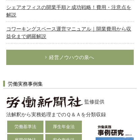
シェアオフィスの開業手順と成功戦略！費用・注意点を
解説
コワーキングスペース運営マニュアル｜開業費用から収
益化まで網羅解説
経営ノウハウの泉へ
労働実務事例集
監修提供
法解釈から実務処理までのＱ＆Ａを分類収録
労働基準法
厚生年金法
雇用保険法
安全衛生法