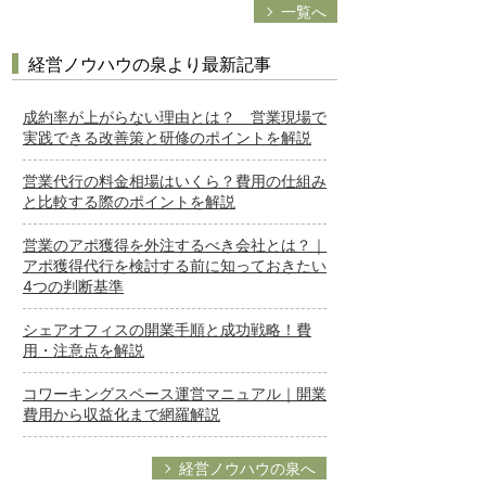
一覧へ
経営ノウハウの泉より最新記事
成約率が上がらない理由とは？ 営業現場で
実践できる改善策と研修のポイントを解説
営業代行の料金相場はいくら？費用の仕組み
と比較する際のポイントを解説
営業のアポ獲得を外注するべき会社とは？｜
アポ獲得代行を検討する前に知っておきたい
4つの判断基準
シェアオフィスの開業手順と成功戦略！費
用・注意点を解説
コワーキングスペース運営マニュアル｜開業
費用から収益化まで網羅解説
経営ノウハウの泉へ