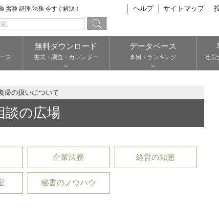
ヘルプ
サイトマップ
総務 労務 経理 法務 今すぐ解決！
無料ダウンロード
データベース
ース
書式・調査・カレンダー
事例・ランキング
社労
復帰の扱いについて
相談の広場
企業法務
経営の知恵
室
秘書のノウハウ