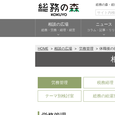
総務の森 - 
相談の広場
ニュース
総務・労務・経理・経営
コラム・記事・リリ
HOME
相談の広場
労務管理
休職後の
労務管理
税務経理
テーマ別検討室
総務の給湯