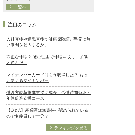
一覧へ
注目のコラム
入社直後や退職直後で健康保険証が手元に無
い期間をどうするか。
不正な休暇？ 嘘の理由で休暇を取り、子供
と遊んだ。
マイナンバーカードはもう取得した？ もっ
と使えるマイナンバー
働き方改革推進支援助成金 労働時間短縮・
年休促進支援コース
【Q＆A】産業医は無責任が認められている
ので名義貸しで十分？
ランキングを見る