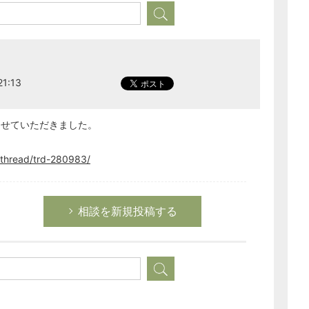
労務管理
税務経理
企業法務
1:13
経営の知恵
総務の給湯室
秘書のノウハウ
させていただきました。
次へ
thread/trd-280983/
相談を新規投稿する