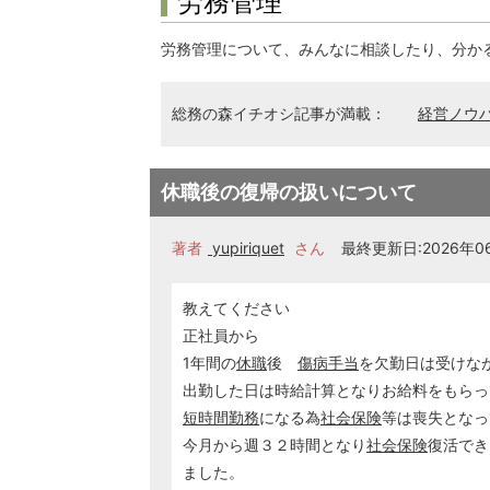
労務管理
労務管理について、みんなに相談したり、分か
総務の森イチオシ記事が満載：
経営ノウ
休職後の復帰の扱いについて
著者
yupiriquet
さん
最終更新日:2026年06
教えてください
正社員から
1年間の
休職
後
傷病手当
を欠勤日は受けな
出勤した日は時給計算となりお給料をもらっ
短時間勤務
になる為
社会保険
等は喪失となっ
今月から週３２時間となり
社会保険
復活でき
ました。