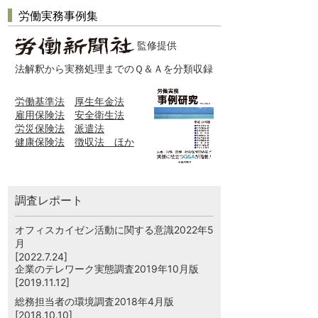
労働実務事例集
監修提供
法解釈から実務処理までのＱ＆Ａを分類収録
労働基準法
厚生年金法
雇用保険法
安全衛生法
労災保険法
派遣法
健康保険法
徴収法 ほか
調査レポート
オフィスカイゼン活動に関する意識2022年5
月
[2022.7.24]
企業のテレワーク実態調査2019年10月版
[2019.11.12]
総務担当者の環境調査2018年4月版
[2018.10.10]