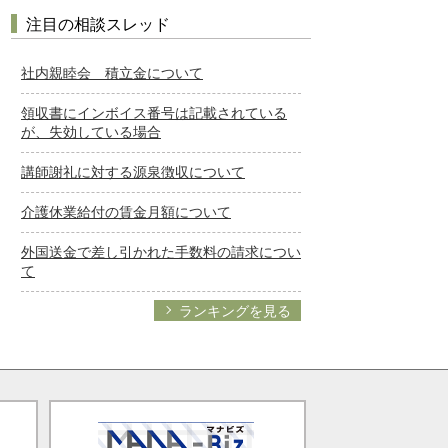
注目の相談スレッド
社内親睦会 積立金について
領収書にインボイス番号は記載されている
が、失効している場合
講師謝礼に対する源泉徴収について
介護休業給付の賃金月額について
外国送金で差し引かれた手数料の請求につい
て
ランキングを見る