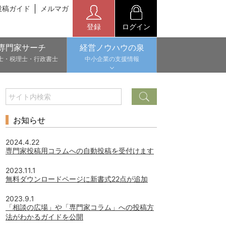
投稿ガイド
メルマガ
登録
ログイン
専門家サーチ
経営ノウハウの泉
士・税理士・行政書士
中小企業の支援情報
お知らせ
2024.4.22
専門家投稿用コラムへの自動投稿を受付けます
2023.11.1
無料ダウンロードページに新書式22点が追加
2023.9.1
「相談の広場」や「専門家コラム」への投稿方
法がわかるガイドを公開