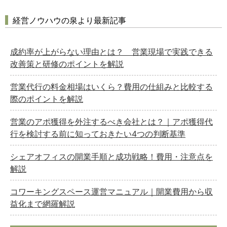
経営ノウハウの泉より最新記事
成約率が上がらない理由とは？ 営業現場で実践できる
改善策と研修のポイントを解説
営業代行の料金相場はいくら？費用の仕組みと比較する
際のポイントを解説
営業のアポ獲得を外注するべき会社とは？｜アポ獲得代
行を検討する前に知っておきたい4つの判断基準
シェアオフィスの開業手順と成功戦略！費用・注意点を
解説
コワーキングスペース運営マニュアル｜開業費用から収
益化まで網羅解説