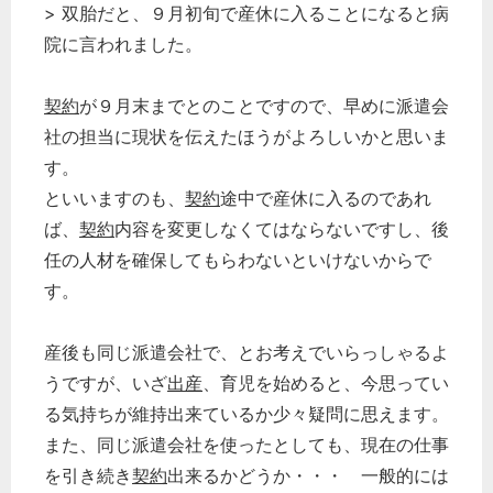
> 双胎だと、９月初旬で産休に入ることになると病
院に言われました。
契約
が９月末までとのことですので、早めに派遣会
社の担当に現状を伝えたほうがよろしいかと思いま
す。
といいますのも、
契約
途中で産休に入るのであれ
ば、
契約
内容を変更しなくてはならないですし、後
任の人材を確保してもらわないといけないからで
す。
産後も同じ派遣会社で、とお考えでいらっしゃるよ
うですが、いざ
出産
、育児を始めると、今思ってい
どのカテゴリーに投稿しますか？
る気持ちが維持出来ているか少々疑問に思えます。
選択してください
また、同じ派遣会社を使ったとしても、現在の仕事
労務管理
を引き続き
契約
出来るかどうか・・・ 一般的には