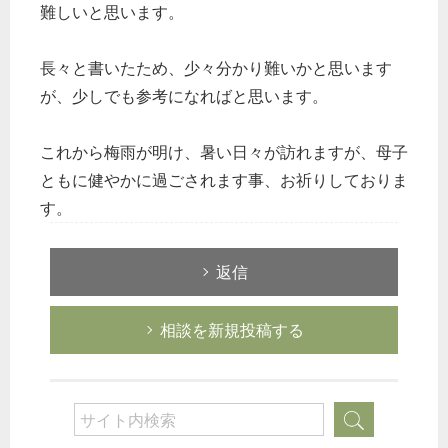
税務経理
難しいと思います。
企業法務
長々と書いたため、少々分かり難いかと思います
経営の知恵
が、少しでも参考になればと思います。
総務の給湯室
秘書のノウハウ
これから梅雨が明け、暑い日々が訪れますが、母子
次へ
ともに健やかに過ごされます事、お祈りしておりま
す。
返信
相談を新規投稿する