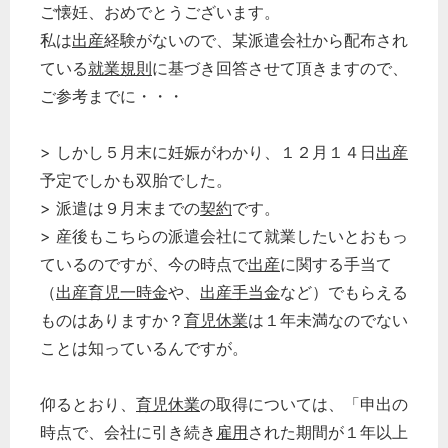
ご懐妊、おめでとうございます。
私は
出産
経験がないので、某派遣会社から配布され
ている
就業規則
に基づき回答させて頂きますので、
ご参考までに・・・
> しかし５月末に妊娠がわかり、１２月１４日
出産
予定でしかも双胎でした。
> 派遣は９月末までの
契約
です。
> 産後もこちらの派遣会社にて就業したいとおもっ
ているのですが、今の時点で
出産
に関する手当て
（
出産育児一時金
や、
出産手当金
など）でもらえる
ものはありますか？
育児休業
は１年未満なのでない
ことは知っているんですが。
仰るとおり、
育児休業
の取得については、「申出の
時点で、会社に引き続き
雇用
された期間が１年以上