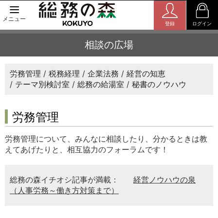
メニュー
登録
ログイン
相談の広場
労務管理
税務経理
企業法務
経営の知恵
テーマ別検討室
総務の給湯室
秘書のノウハウ
労務管理
労務管理について、みんなに相談したり、分かるときは教
えてあげたりと、相互協力のフォーラムです！
総務の森イチオシ記事が満載：
経営ノウハウの泉
（人事労務～働き方対策まで）