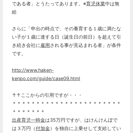
である者」とうたってあります。※
育児休業
中は無
給
さらに「申出の時点で、その養育する１歳に満たな
い子が１歳に達する日（誕生日の前日）を超えて引
き続き会社に
雇用
される事が見込まれる者」が条件
です。
http://www.haken-
kenpo.com/guide/case09.html
↑↑ここからの引用ですが・・・
＊＊＊＊＊＊＊＊＊＊＊＊＊＊＊＊＊＊＊＊＊＊＊
＊＊＊＊＊＊＊
出産育児一時金
は35万円ですが、はけんけんぽで
は３万円（
付加金
）を独自に上乗せして支給してい