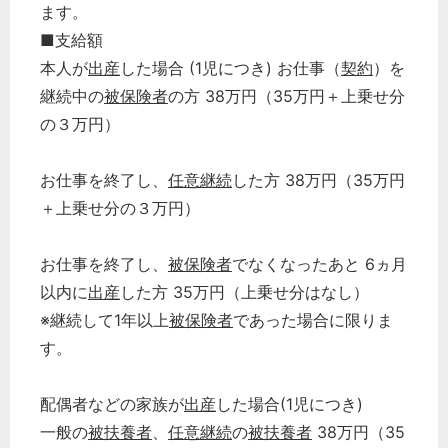
ます。
■支給額
本人が
出産
した場合 (1児につき) お仕事（
契約
）を
継続中の
被保険者
の方 38万円（35万円＋上乗せ分
の３万円）
お仕事を終了し、
任意継続
した方 38万円（35万円
＋上乗せ分の３万円）
お仕事を終了し、
被保険者
でなくなったあと 6ヵ月
以内に
出産
した方 35万円（上乗せ分はなし）
※継続して1年以上
被保険者
であった場合に限りま
す。
配偶者などの家族が
出産
した場合(1児につき)
一般の
被扶養者
、
任意継続
の
被扶養者
38万円（35