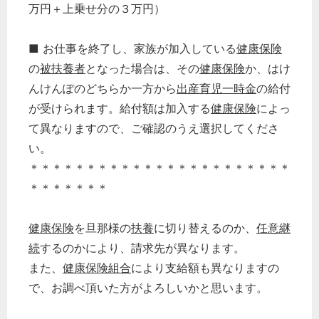
万円＋上乗せ分の３万円）
■ お仕事を終了し、家族が加入している
健康保険
の
被扶養者
となった場合は、その
健康保険
か、はけ
んけんぽのどちらか一方から
出産育児一時金
の給付
が受けられます。給付額は加入する
健康保険
によっ
て異なりますので、ご確認のうえ選択してくださ
い。
＊＊＊＊＊＊＊＊＊＊＊＊＊＊＊＊＊＊＊＊＊＊＊
＊＊＊＊＊＊＊
健康保険
を旦那様の
扶養
に切り替えるのか、
任意継
続
するのかにより、請求先が異なります。
また、
健康保険組合
により支給額も異なりますの
で、お調べ頂いた方がよろしいかと思います。