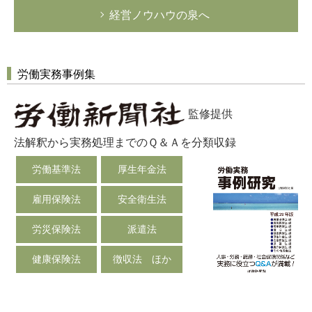
経営ノウハウの泉へ
労働実務事例集
監修提供
法解釈から実務処理までのＱ＆Ａを分類収録
労働基準法
厚生年金法
雇用保険法
安全衛生法
労災保険法
派遣法
健康保険法
徴収法 ほか