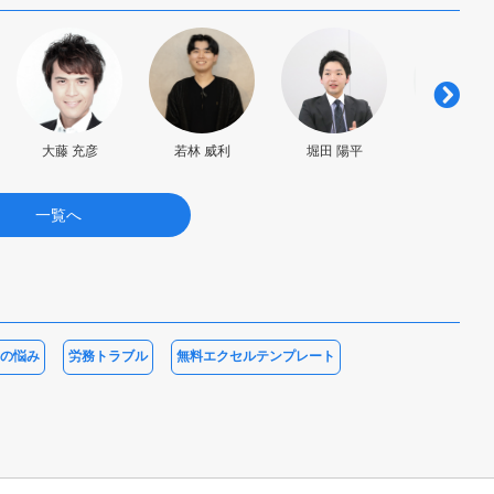
堀田 陽平
大藤 充彦
若林 威利
坂田 惟
一覧へ
の悩み
労務トラブル
無料エクセルテンプレート