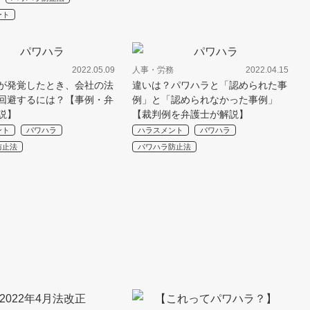
ート
2022.05.09
人事・労務
2022.04.15
が発覚したとき、会社の法
違いは？パワハラと「認められた事
回避するには？【事例・弁
例」と「認められなかった事例」
説】
【裁判例を弁護士が解説】
ント
パワハラ
ハラスメント
パワハラ
防止法
パワハラ防止法