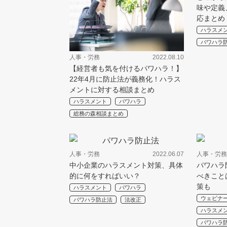
味や定義
応まとめ
ハラスメ
パワハラ
人事・労務
2022.08.10
【経営者も気を付けるパワハラ！】
22年4月に防止法が義務化！ハラス
メントに対する相談まとめ
ハラスメント
パワハラ
総務の森相談まとめ
人事・労務
2022.06.07
人事・労務
中小企業のハラスメント対策、具体
パワハラ
的に何をすればいい？
べきこと
策も
ハラスメント
パワハラ
ウェビナ
パワハラ防止法
法改正
ハラスメ
パワハラ