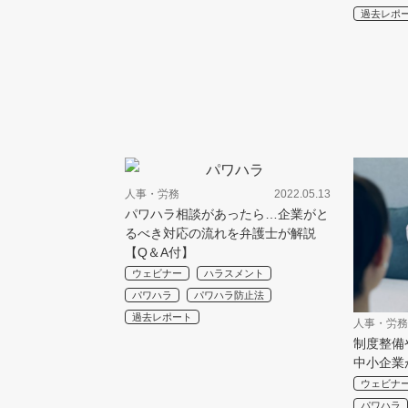
過去レポ
人事・労務
2022.05.13
パワハラ相談があったら…企業がと
るべき対応の流れを弁護士が解説
【Q＆A付】
ウェビナー
ハラスメント
パワハラ
パワハラ防止法
過去レポート
人事・労務
制度整備
中小企業
ウェビナ
パワハラ