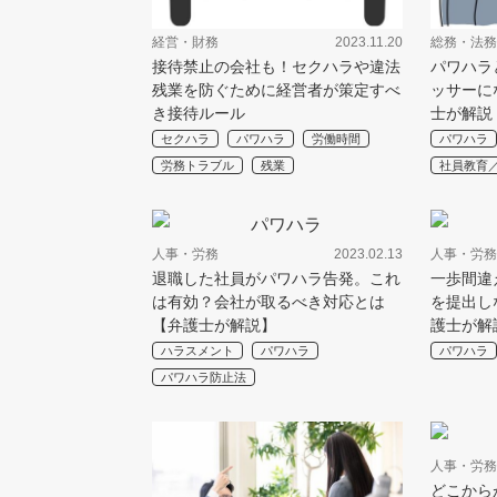
経営・財務
2023.11.20
総務・法務
接待禁止の会社も！セクハラや違法
パワハラ
残業を防ぐために経営者が策定すべ
ッサーに
き接待ルール
士が解説
セクハラ
パワハラ
労働時間
パワハラ
労務トラブル
残業
社員教育
人事・労務
2023.02.13
人事・労務
退職した社員がパワハラ告発。これ
一歩間違
は有効？会社が取るべき対応とは
を提出し
【弁護士が解説】
護士が解
ハラスメント
パワハラ
パワハラ
パワハラ防止法
人事・労務
どこから