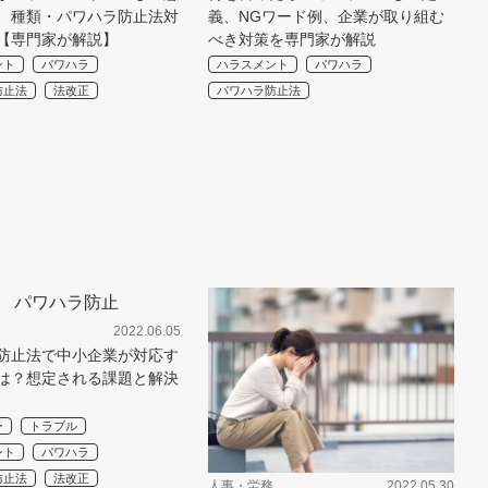
、種類・パワハラ防止法対
義、NGワード例、企業が取り組む
【専門家が解説】
べき対策を専門家が解説
ント
パワハラ
ハラスメント
パワハラ
防止法
法改正
パワハラ防止法
2022.06.05
防止法で中小企業が対応す
は？想定される課題と解決
ー
トラブル
ント
パワハラ
防止法
法改正
人事・労務
2022.05.30