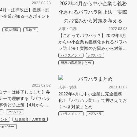
2022.03.23
2年4月・法律改正】義務・罰
小企業が知るべきポイント
人事・労務
2022.03.03
個人情報
法改正
【これってパワハラ？】2022年4月
から中小企業も義務化されるパワハ
ラ防止法！実際のお悩みから対策…
ハラスメント
パワハラ
総務の森相談まとめ
2022.02.02
人事・労務
2021.11.02
ミナーは終了しました】弁
2022年4月に中小企業に完全義務
ナーで理解する『パワハラ
化！「パワハラ防止」で押さえてお
事例と防止策【4月から…
くべき対策まとめ
ー
パワハラ
ハラスメント
パワハラ
メント
社員教育／人材育成
ウェビナー