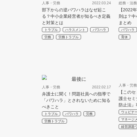
人事・労務
2022.03.24
総務・法務
部下からの逆パワハラはなぜ起こ
【202
る？中小企業経営者が知るべき定義
則は？中
と対策とは
まとめ
トラブル
ハラスメント
パワハラ
パワハラ
労務
労務トラブル
育休
人事・労務
人事・労務
2022.02.17
【このセ
弁護士に聞く！問題社員への指導で
護士セミ
「パワハラ」とされないために知る
防止法』
べきこと
ウェビナ
トラブル
パワハラ
労務
マネージ
労務トラブル
経営課題