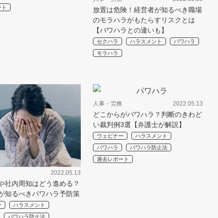
ート
放置は危険！経営者が知るべき職場
のモラハラがもたらすリスクとは
【パワハラとの違いも】
セクハラ
ハラスメント
パワハラ
モラハラ
人事・労務
2022.05.13
どこからがパワハラ？判断のきわど
い裁判例3選【弁護士が解説】
ウェビナー
ハラスメント
パワハラ
パワハラ防止法
過去レポート
2022.05.13
や社内周知はどう進める？
が知るべきパワハラ予防策
ー
ハラスメント
パワハラ防止法