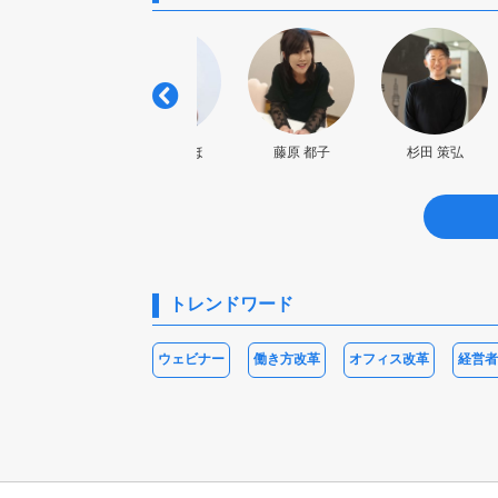
藤原 都子
中井尊明
阿部田 みほ
杉田 策弘
トレンドワード
ウェビナー
働き方改革
オフィス改革
経営者