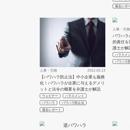
過去レポ
人事・労務
パワハラ
的責任を
護士が解
ハラスメ
パワハラ
人事・労務
2022.05.13
【パワハラ防止法】中小企業も義務
化！パワハラが企業に与えるデメリ
ットと法令の概要を弁護士が解説
ウェビナー
ハラスメント
パワハラ
パワハラ防止法
過去レポート