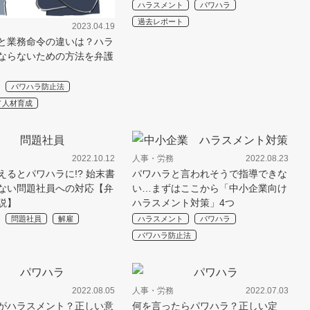
ハラスメント
パワハラ
過去レポート
2023.04.19
と業務命令の違いは？ハラ
ならないための方法を弁護
パワハラ防止法
／人材育成
2022.10.12
人事・労務
2022.08.23
えるとパワハラに!? 始末書
パワハラと言われそうで指導できな
ない問題社員への対応【弁
い…まずはここから「中小企業向け
説】
ハラスメント対策」4つ
問題社員
解雇
ハラスメント
パワハラ
パワハラ防止法
2022.08.05
人事・労務
2022.07.03
がハラスメント？正しい意
何を言ったらパワハラ？正しい定