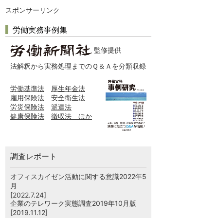
スポンサーリンク
労働実務事例集
監修提供
法解釈から実務処理までのＱ＆Ａを分類収録
労働基準法
厚生年金法
雇用保険法
安全衛生法
労災保険法
派遣法
健康保険法
徴収法 ほか
調査レポート
オフィスカイゼン活動に関する意識2022年5
月
[2022.7.24]
企業のテレワーク実態調査2019年10月版
[2019.11.12]