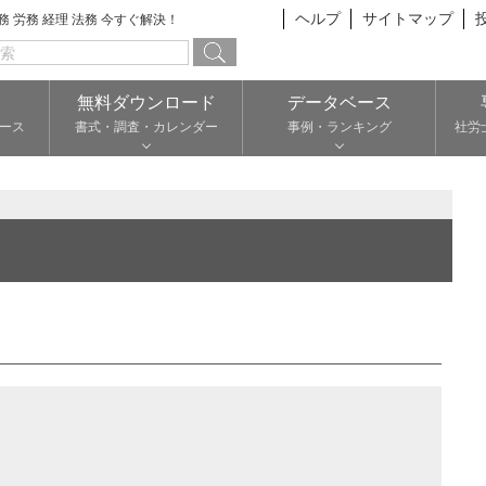
ヘルプ
サイトマップ
総務 労務 経理 法務 今すぐ解決！
無料ダウンロード
データベース
ース
書式・調査・カレンダー
事例・ランキング
社労
ん