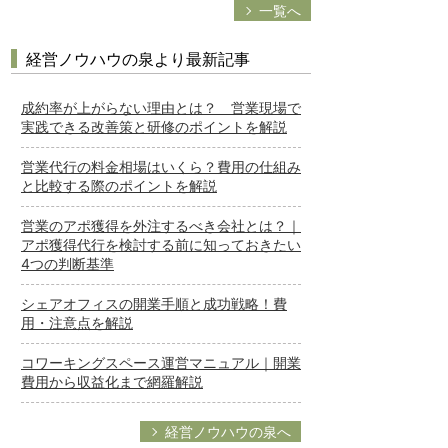
一覧へ
経営ノウハウの泉より最新記事
成約率が上がらない理由とは？ 営業現場で
実践できる改善策と研修のポイントを解説
営業代行の料金相場はいくら？費用の仕組み
と比較する際のポイントを解説
営業のアポ獲得を外注するべき会社とは？｜
アポ獲得代行を検討する前に知っておきたい
4つの判断基準
シェアオフィスの開業手順と成功戦略！費
用・注意点を解説
コワーキングスペース運営マニュアル｜開業
費用から収益化まで網羅解説
経営ノウハウの泉へ