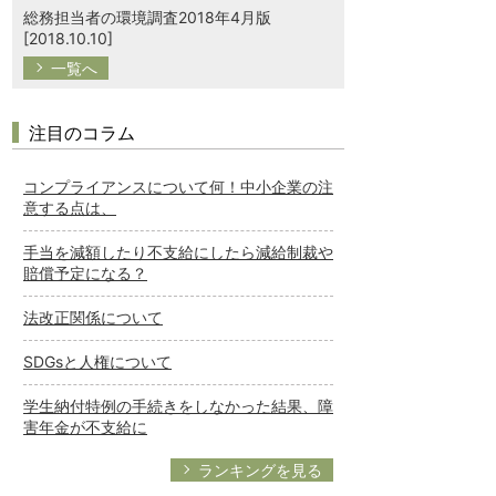
総務担当者の環境調査2018年4月版
[2018.10.10]
一覧へ
注目のコラム
コンプライアンスについて何！中小企業の注
意する点は、
手当を減額したり不支給にしたら減給制裁や
賠償予定になる？
法改正関係について
SDGsと人権について
学生納付特例の手続きをしなかった結果、障
害年金が不支給に
ランキングを見る