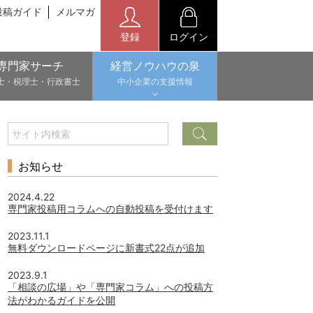
投稿ガイド
メルマガ
登録
ログイン
専門家サーチ
経営ノウハウの泉
士・税理士・行政書士
中小企業の支援情報
お知らせ
2024.4.22
専門家投稿用コラムへの自動投稿を受付けます
2023.11.1
無料ダウンロードページに新書式22点が追加
2023.9.1
「相談の広場」や「専門家コラム」への投稿方
法がわかるガイドを公開