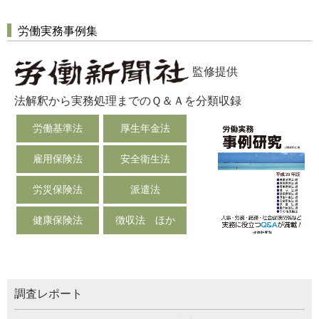
労働実務事例集
監修提供
法解釈から実務処理までのＱ＆Ａを分類収録
労働基準法
厚生年金法
雇用保険法
安全衛生法
労災保険法
派遣法
健康保険法
徴収法 ほか
調査レポート