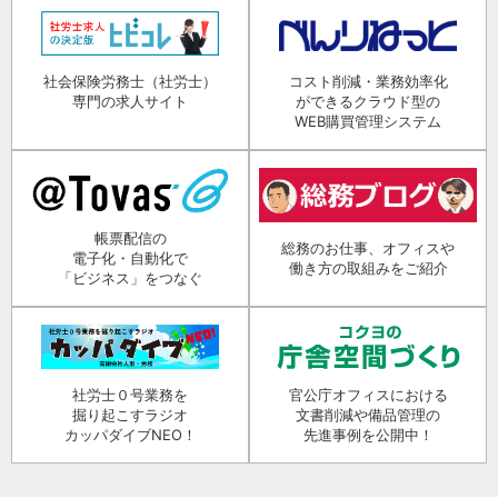
社会保険労務士（社労士）
コスト削減・業務効率化
専門の求人サイト
ができるクラウド型の
WEB購買管理システム
帳票配信の
総務のお仕事、オフィスや
電子化・自動化で
働き方の取組みをご紹介
「ビジネス」をつなぐ
社労士０号業務を
官公庁オフィスにおける
掘り起こすラジオ
文書削減や備品管理の
カッパダイブNEO！
先進事例を公開中！