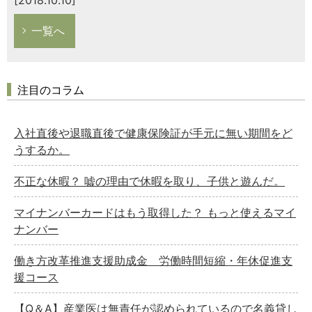
一覧へ
注目のコラム
入社直後や退職直後で健康保険証が手元に無い期間をど
うするか。
不正な休暇？ 嘘の理由で休暇を取り、子供と遊んだ。
マイナンバーカードはもう取得した？ もっと使えるマイ
ナンバー
働き方改革推進支援助成金 労働時間短縮・年休促進支
援コース
【Q＆A】産業医は無責任が認められているので名義貸し