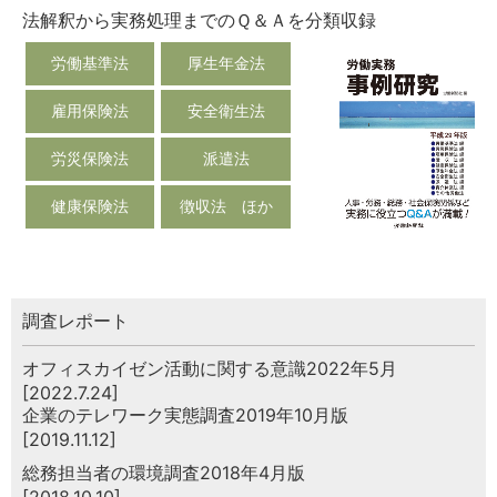
法解釈から実務処理までのＱ＆Ａを分類収録
労働基準法
厚生年金法
雇用保険法
安全衛生法
労災保険法
派遣法
健康保険法
徴収法 ほか
調査レポート
オフィスカイゼン活動に関する意識2022年5月
[2022.7.24]
企業のテレワーク実態調査2019年10月版
[2019.11.12]
総務担当者の環境調査2018年4月版
[2018.10.10]