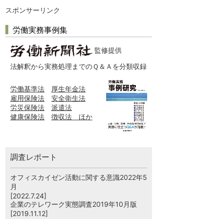
スポンサーリンク
労働実務事例集
監修提供
法解釈から実務処理までのＱ＆Ａを分類収録
労働基準法
厚生年金法
雇用保険法
安全衛生法
労災保険法
派遣法
健康保険法
徴収法 ほか
調査レポート
オフィスカイゼン活動に関する意識2022年5
月
[2022.7.24]
企業のテレワーク実態調査2019年10月版
[2019.11.12]