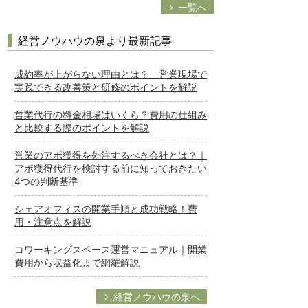
一覧へ
経営ノウハウの泉より最新記事
成約率が上がらない理由とは？ 営業現場で
実践できる改善策と研修のポイントを解説
営業代行の料金相場はいくら？費用の仕組み
と比較する際のポイントを解説
営業のアポ獲得を外注するべき会社とは？｜
アポ獲得代行を検討する前に知っておきたい
4つの判断基準
シェアオフィスの開業手順と成功戦略！費
用・注意点を解説
コワーキングスペース運営マニュアル｜開業
費用から収益化まで網羅解説
経営ノウハウの泉へ