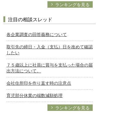
ランキングを見る
注目の相談スレッド
各企業調査の回答義務について
取引先の締日・入金（支払）日を改めて確認
したい
７５歳以上に社員に賞与を支払った場合の届
出方法について。
会社住所印を作り直す時の注意点
育児部分休業の端数減額処理
ランキングを見る