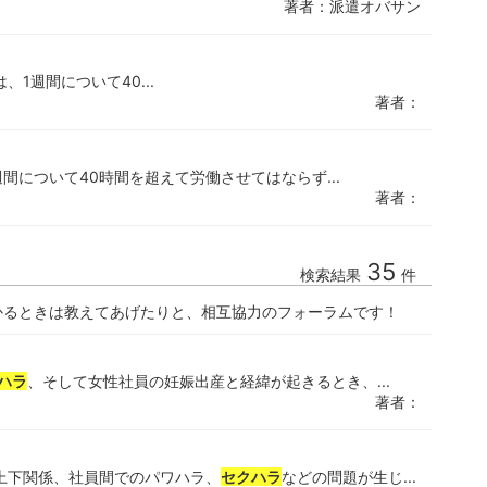
著者：派遣オバサン
は、1週間について40...
著者：
週間について40時間を超えて労働させてはならず...
著者：
35
検索結果
件
かるときは教えてあげたりと、相互協力のフォーラムです！
ハラ
、そして女性社員の妊娠出産と経緯が起きるとき、...
著者：
上下関係、社員間でのパワハラ、
セクハラ
などの問題が生じ...