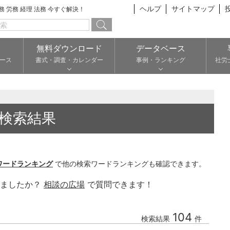
ヘルプ
サイトマップ
総務 労務 経理 法務 今すぐ解決！
無料ダウンロード
データベース
ース
書式・調査・カレンダー
事例・ランキング
社労
検索結果
ワードランキング
で他の検索ワードランキングも確認できます。
りましたか？
相談の広場
で質問できます！
104
検索結果
件