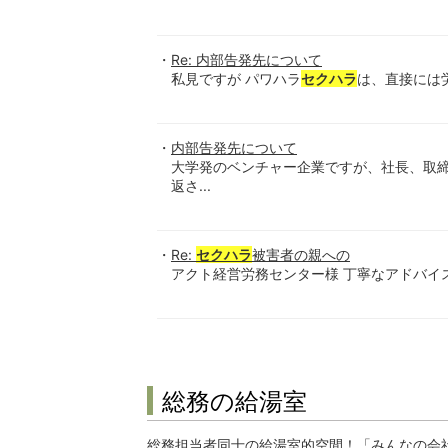
Re: 内部告発先について
私見ですが パワハラ
セクハラ
は、直接には
内部告発先について
大学発のベンチャー企業ですが、社長、取
返さ...
Re:
セクハラ
被害者の親への
アクト経営労務センター様 丁寧なアドバイス
総務の給湯室
総務担当者同士の給湯室的空間！「みんなの会