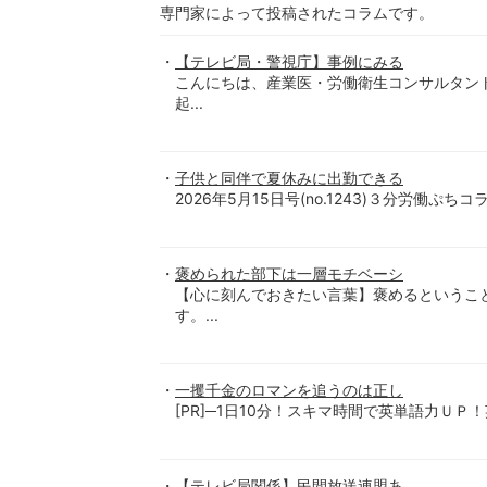
専門家によって投稿されたコラムです。
【テレビ局・警視庁】事例にみる
こんにちは、産業医・労働衛生コンサルタン
起...
子供と同伴で夏休みに出勤できる
2026年5月15日号(no.1243)３分労働ぷちコラ
褒められた部下は一層モチベーシ
【心に刻んでおきたい言葉】褒めるというこ
す。...
一攫千金のロマンを追うのは正し
[PR]─1日10分！スキマ時間で英単語力ＵＰ！英
【テレビ局関係】民間放送連盟あ