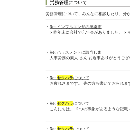
労務管理について
労務管理について、みんなに相談したり、分
Re: インフルエンザの感染拡
> 昨年末に会社で忘年会がありました。 > 
Re: ハラスメントに該当しま
人事労務の素人 さん お返事ありがとうござ
Re:
セクハラ
について
お疲れさまです。 先の方も書いておられます
Re:
セクハラ
について
こんにちは。 ２つの事象があるような記載です
Re:
セクハラ
について