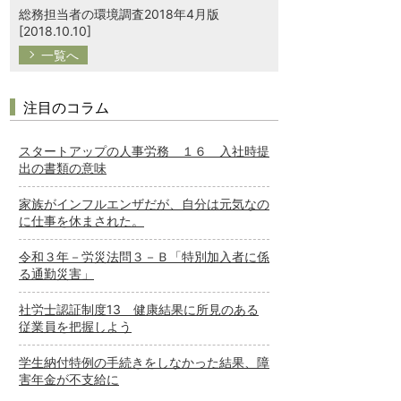
総務担当者の環境調査2018年4月版
[2018.10.10]
一覧へ
注目のコラム
スタートアップの人事労務 １６ 入社時提
出の書類の意味
家族がインフルエンザだが、自分は元気なの
に仕事を休まされた。
令和３年－労災法問３－Ｂ「特別加入者に係
る通勤災害」
社労士認証制度13 健康結果に所見のある
従業員を把握しよう
学生納付特例の手続きをしなかった結果、障
害年金が不支給に