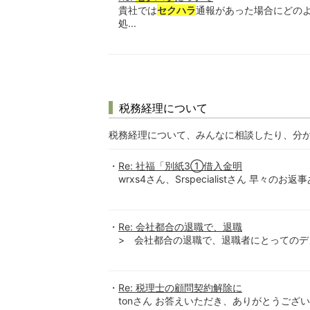
貴社では
セクハラ
通報があった場合にどのよ
処...
税務経理について
税務経理について、みんなに相談したり、分
Re: 社福「別紙3①借入金明
wrxs4さん、Srspecialistさん 早々の
Re: 会社都合の退職で、退職
> 会社都合の退職で、退職者にとってのデメ
Re: 税理士の顧問契約解除に
tonさん お答えいただき、ありがとうござい