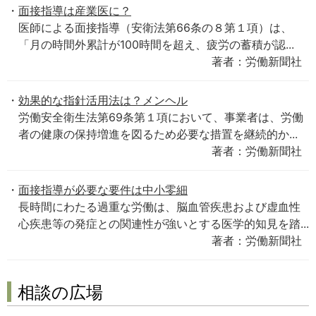
面接指導は産業医に？
医師による面接指導（安衛法第66条の８第１項）は、
「月の時間外累計が100時間を超え、疲労の蓄積が認...
著者：労働新聞社
効果的な指針活用法は？メンヘル
労働安全衛生法第69条第１項において、事業者は、労働
者の健康の保持増進を図るため必要な措置を継続的か...
著者：労働新聞社
面接指導が必要な要件は中小零細
長時間にわたる過重な労働は、脳血管疾患および虚血性
心疾患等の発症との関連性が強いとする医学的知見を踏...
著者：労働新聞社
相談の広場