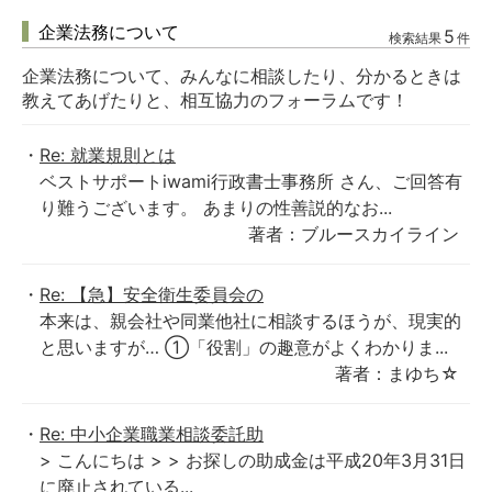
企業法務について
5
検索結果
件
企業法務について、みんなに相談したり、分かるときは
教えてあげたりと、相互協力のフォーラムです！
Re: 就業規則とは
ベストサポートiwami行政書士事務所 さん、ご回答有
り難うございます。 あまりの性善説的なお...
著者：ブルースカイライン
Re: 【急】安全衛生委員会の
本来は、親会社や同業他社に相談するほうが、現実的
と思いますが… ①「役割」の趣意がよくわかりま...
著者：まゆち☆
Re: 中小企業職業相談委託助
> こんにちは > > お探しの助成金は平成20年3月31日
に廃止されている...