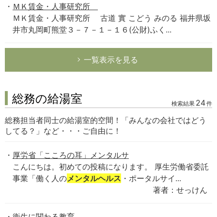
ＭＫ賃金・人事研究所
ＭＫ賃金・人事研究所 古道 實 こどう みのる 福井県坂
井市丸岡町熊堂３－７－１－１６(公財)ふく...
一覧表示を見る
総務の給湯室
24
検索結果
件
総務担当者同士の給湯室的空間！「みんなの会社ではどう
してる？」など・・・ご自由に！
厚労省「こころの耳」メンタルサ
こんにちは。初めての投稿になります。 厚生労働省委託
事業「働く人の
メンタルヘルス
・ポータルサイ...
著者：せっけん
衛生に関わる教育