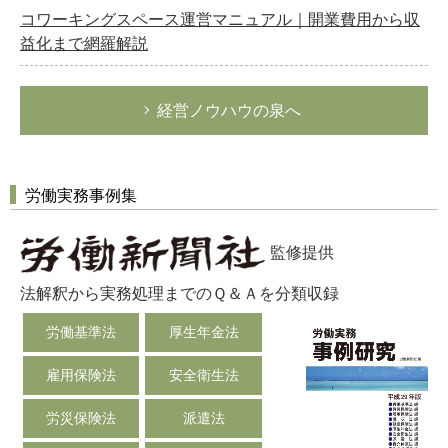
コワーキングスペース運営マニュアル｜開業費用から収
益化まで網羅解説
経営ノウハウの泉へ
労働実務事例集
監修提供
法解釈から実務処理までのＱ＆Ａを分類収録
労働基準法
厚生年金法
雇用保険法
安全衛生法
労災保険法
派遣法