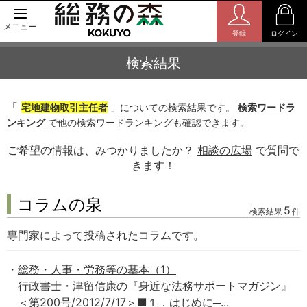
メニュー
登録
ログイン
検索結果
「
宅地建物取引主任者
」についての検索結果です。
検索ワードラ
ンキング
で他の検索ワードランキングも確認できます。
ご希望の情報は、みつかりましたか？
相談の広場
で質問で
きます！
コラムの泉
5
検索結果
件
専門家によって投稿されたコラムです。
総務・人事・労務等の基本（1）
行政書士・津留信康の『身近な法務サポートマガジン』
＜第200号/2012/7/17＞■１．はじめに─...