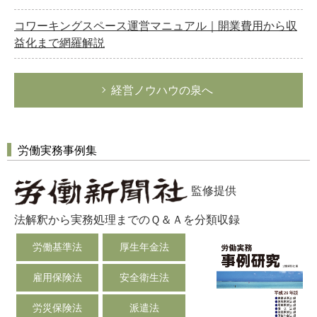
コワーキングスペース運営マニュアル｜開業費用から収
益化まで網羅解説
経営ノウハウの泉へ
労働実務事例集
監修提供
法解釈から実務処理までのＱ＆Ａを分類収録
労働基準法
厚生年金法
雇用保険法
安全衛生法
労災保険法
派遣法