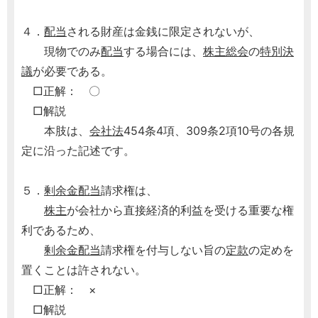
４．
配当
される財産は金銭に限定されないが、
現物でのみ
配当
する場合には、
株主総会
の
特別決
議
が必要である。
□正解： 〇
□解説
本肢は、
会社法
454条4項、309条2項10号の各規
定に沿った記述です。
５．
剰余金
配当
請求権は、
株主
が会社から直接経済的利益を受ける重要な権
利であるため、
剰余金
配当
請求権を付与しない旨の
定款
の定めを
置くことは許されない。
□正解： ×
□解説