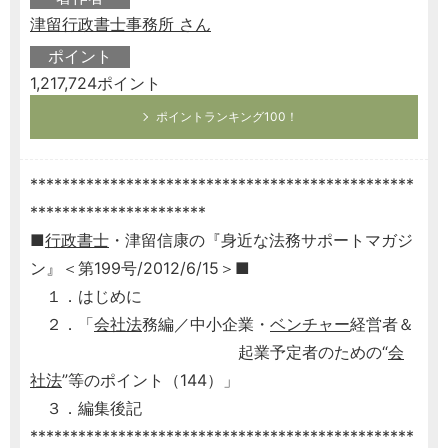
津留行政書士事務所 さん
ポイント
1,217,724ポイント
ポイントランキング100！
************************************************
**********************
■
行政書士
・津留信康の『身近な法務サポートマガジ
ン』＜第199号/2012/6/15＞■
１．はじめに
２．「
会社法
務編／中小企業・
ベンチャー
経営者＆
起業予定者のための“
会
社法
”等のポイント（144）」
３．編集後記
************************************************