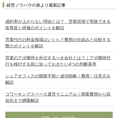
経営ノウハウの泉より最新記事
成約率が上がらない理由とは？ 営業現場で実践できる
改善策と研修のポイントを解説
営業代行の料金相場はいくら？費用の仕組みと比較する
際のポイントを解説
営業のアポ獲得を外注するべき会社とは？｜アポ獲得代
行を検討する前に知っておきたい4つの判断基準
シェアオフィスの開業手順と成功戦略！費用・注意点を
解説
コワーキングスペース運営マニュアル｜開業費用から収
益化まで網羅解説