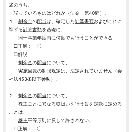
述のうち、
誤っているものはどれか（法令ー第40問）。
１．
剰余金
の
配当
は、確定した
計算書類
およびこれに
準ずる
計算書類
を基礎に、
同一事業年度内に何度でも行うことができる。
□正解： 〇
□解説
剰余金
の
配当
について、
実施回数の制限規定は、法定されていません（
会
社法
453条以下参照）。
２．
剰余金
の
配当
について、
株主
ごとに異なる取扱いを行う旨を
定款
に定める
ことは、
株主
平等原則に反して許されない。
□正解： 〇