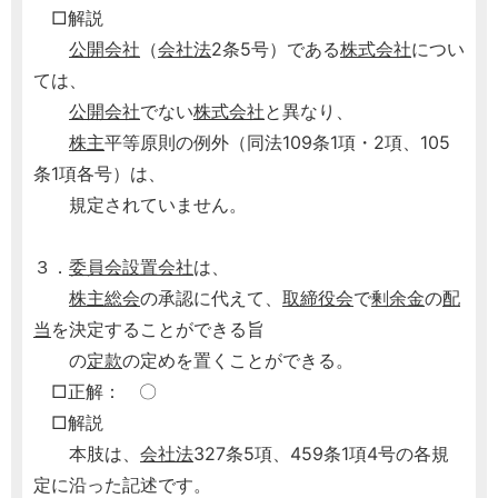
□解説
公開会社
（
会社法
2条5号）である
株式会社
につい
ては、
公開会社
でない
株式会社
と異なり、
株主
平等原則の例外（同法109条1項・2項、105
条1項各号）は、
規定されていません。
３．
委員会設置会社
は、
株主総会
の承認に代えて、
取締役会
で
剰余金
の
配
当
を決定することができる旨
の
定款
の定めを置くことができる。
□正解： 〇
□解説
本肢は、
会社法
327条5項、459条1項4号の各規
定に沿った記述です。