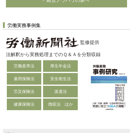
経営ノウハウの泉へ
労働実務事例集
監修提供
法解釈から実務処理までのＱ＆Ａを分類収録
労働基準法
厚生年金法
雇用保険法
安全衛生法
労災保険法
派遣法
健康保険法
徴収法 ほか