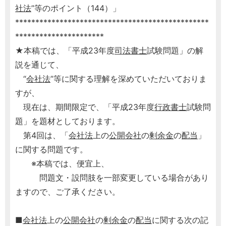
社法
”等のポイント（144）」
************************************************
**********************
★本稿では、「平成23年度
司法書士
試験問題」の解
説を通じて、
“
会社法
”等に関する理解を深めていただいておりま
すが、
現在は、期間限定で、「平成23年度
行政書士
試験問
題」を題材としております。
第4回は、「
会社法
上の
公開会社
の
剰余金
の
配当
」
に関する問題です。
※本稿では、便宜上、
問題文・設問肢を一部変更している場合があり
ますので、ご了承ください。
■
会社法
上の
公開会社
の
剰余金
の
配当
に関する次の記