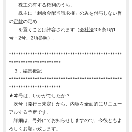
株主
の有する権利のうち、
株主
に「
剰余金
配当
請求権」のみを付与しない旨
の
定款
の定め
を置くことは許容されます（
会社法
105条1項1
号・2号、2項参照）。
************************************************
**********************
３．編集後記
************************************************
**********************
★本号は、いかがでしたか？
次号（発行日未定）から、内容を全面的に
リニュー
アル
する予定です。
詳細は、号外にてお知らせしますので、今後ともよ
ろしくお願い致します。