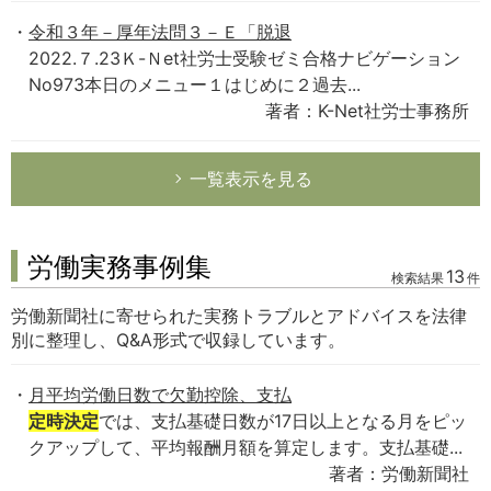
令和３年－厚年法問３－Ｅ「脱退
2022.７.23Ｋ-Ｎet社労士受験ゼミ合格ナビゲーション
No973本日のメニュー１はじめに２過去...
著者：K-Net社労士事務所
一覧表示を見る
労働実務事例集
13
検索結果
件
労働新聞社に寄せられた実務トラブルとアドバイスを法律
別に整理し、Q&A形式で収録しています。
月平均労働日数で欠勤控除、支払
定時決定
では、支払基礎日数が17日以上となる月をピッ
クアップして、平均報酬月額を算定します。支払基礎...
著者：労働新聞社