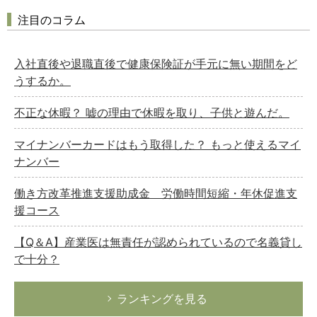
注目のコラム
入社直後や退職直後で健康保険証が手元に無い期間をど
うするか。
不正な休暇？ 嘘の理由で休暇を取り、子供と遊んだ。
マイナンバーカードはもう取得した？ もっと使えるマイ
ナンバー
働き方改革推進支援助成金 労働時間短縮・年休促進支
援コース
【Q＆A】産業医は無責任が認められているので名義貸し
で十分？
ランキングを見る