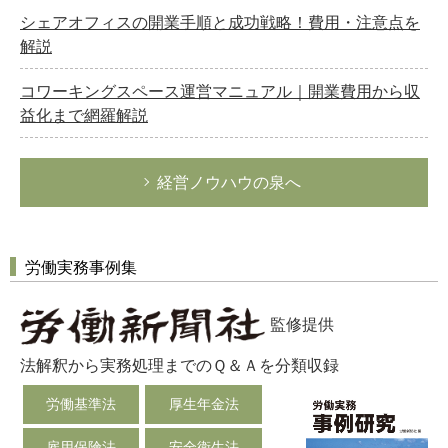
シェアオフィスの開業手順と成功戦略！費用・注意点を
解説
コワーキングスペース運営マニュアル｜開業費用から収
益化まで網羅解説
経営ノウハウの泉へ
労働実務事例集
監修提供
法解釈から実務処理までのＱ＆Ａを分類収録
労働基準法
厚生年金法
雇用保険法
安全衛生法