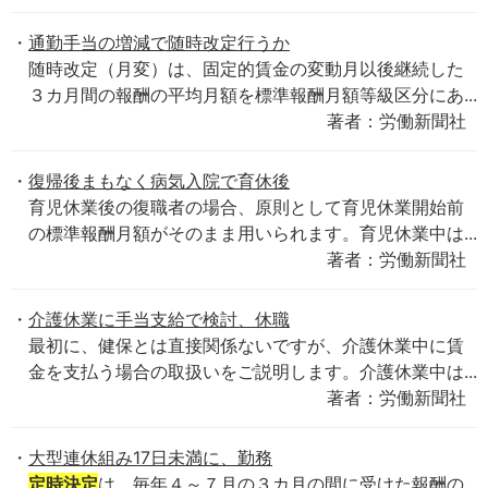
通勤手当の増減で随時改定行うか
随時改定（月変）は、固定的賃金の変動月以後継続した
３カ月間の報酬の平均月額を標準報酬月額等級区分にあ...
著者：労働新聞社
復帰後まもなく病気入院で育休後
育児休業後の復職者の場合、原則として育児休業開始前
の標準報酬月額がそのまま用いられます。育児休業中は...
著者：労働新聞社
介護休業に手当支給で検討、休職
最初に、健保とは直接関係ないですが、介護休業中に賃
金を支払う場合の取扱いをご説明します。介護休業中は...
著者：労働新聞社
大型連休組み17日未満に、勤務
定時決定
は、毎年４～７月の３カ月の間に受けた報酬の