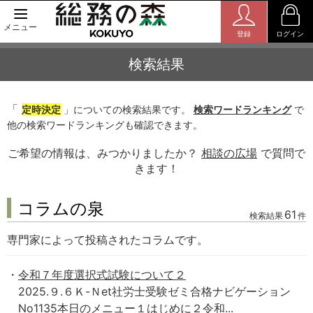
メニュー
登録
ログイン
検索結果
「
定時決定
」についての検索結果です。
検索ワードランキング
で
他の検索ワードランキングも確認できます。
ご希望の情報は、みつかりましたか？
相談の広場
で質問で
きます！
コラムの泉
61
検索結果
件
専門家によって投稿されたコラムです。
令和７年度選択式試験について２
2025.９.６Ｋ-Ｎet社労士受験ゼミ合格ナビゲーション
No1135本日のメニュー１はじめに２令和...