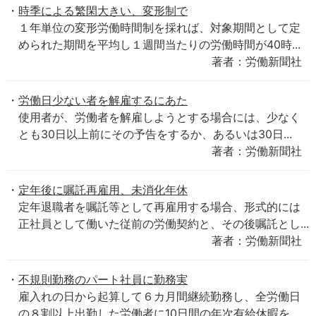
時季による繁閑大きい、変形制で
１年単位の変形労働時間制を採れば、対象期間として定
められた期間を平均し１週間当たりの労働時間が40時...
著者：労働新聞社
労働日少ない者を解雇するにあた
使用者が、労働者を解雇しようとする場合には、少なく
とも30日以上前にその予告をするか、あるいは30日...
著者：労働新聞社
定年後に嘱託再雇用、未消化年休
定年退職者を嘱託等として再雇用する場合、形式的には
正社員として働いた従前の労働契約と、その後嘱託とし...
著者：労働新聞社
不規則勤務のパート社員に勤務実
雇入れの日から起算して６カ月間継続勤務し、全労働日
の８割以上出勤した労働者に10日間の年次有給休暇を...