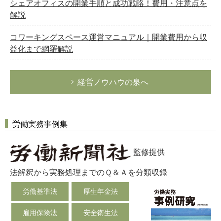
シェアオフィスの開業手順と成功戦略！費用・注意点を
解説
コワーキングスペース運営マニュアル｜開業費用から収
益化まで網羅解説
経営ノウハウの泉へ
労働実務事例集
監修提供
法解釈から実務処理までのＱ＆Ａを分類収録
労働基準法
厚生年金法
雇用保険法
安全衛生法