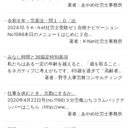
著者：あやめ社労士事務所
令和６年－労基法・問１－Ｄ「出
2024.10.５Ｋ-Ｎet社労士受験ゼミ合格ナビゲーション
No1088本日のメニュー１はじめに２合...
著者：K-Net社労士事務所
みなし時間と36協定特別条項
私たちはある一定の年齢を越えると、「歳を取ること」
をネガティブに考えがちです。65歳を過ぎて「高齢者...
著者：野手人事労務コンサルティング
仕事を休むとき、欠勤にするか、
2020年4月22日号(no.1196)３分労働ぷちコラムバックナ
ンバーはこちら（http://ww...
著者：あやめ社労士事務所