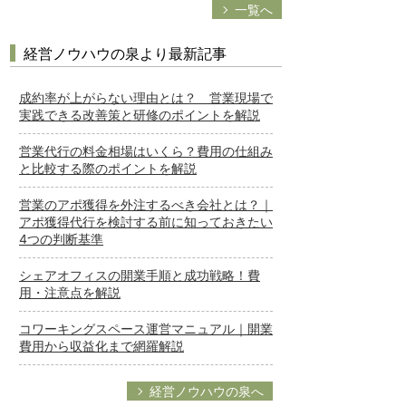
一覧へ
経営ノウハウの泉より最新記事
成約率が上がらない理由とは？ 営業現場で
実践できる改善策と研修のポイントを解説
営業代行の料金相場はいくら？費用の仕組み
と比較する際のポイントを解説
営業のアポ獲得を外注するべき会社とは？｜
アポ獲得代行を検討する前に知っておきたい
4つの判断基準
シェアオフィスの開業手順と成功戦略！費
用・注意点を解説
コワーキングスペース運営マニュアル｜開業
費用から収益化まで網羅解説
経営ノウハウの泉へ