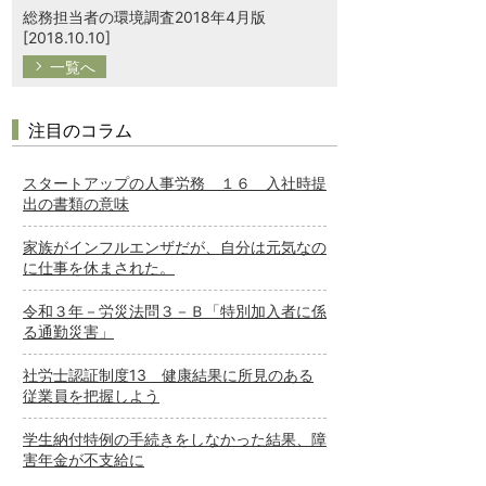
総務担当者の環境調査2018年4月版
[2018.10.10]
一覧へ
注目のコラム
スタートアップの人事労務 １６ 入社時提
出の書類の意味
家族がインフルエンザだが、自分は元気なの
に仕事を休まされた。
令和３年－労災法問３－Ｂ「特別加入者に係
る通勤災害」
社労士認証制度13 健康結果に所見のある
従業員を把握しよう
学生納付特例の手続きをしなかった結果、障
害年金が不支給に