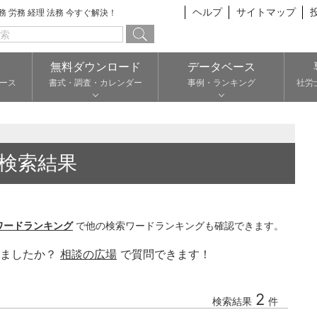
ヘルプ
サイトマップ
総務 労務 経理 法務 今すぐ解決！
無料ダウンロード
データベース
ース
書式・調査・カレンダー
事例・ランキング
社労
検索結果
ワードランキング
で他の検索ワードランキングも確認できます。
りましたか？
相談の広場
で質問できます！
2
検索結果
件