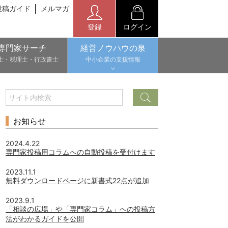
投稿ガイド
メルマガ
登録
ログイン
専門家サーチ
経営ノウハウの泉
士・税理士・行政書士
中小企業の支援情報
お知らせ
2024.4.22
専門家投稿用コラムへの自動投稿を受付けます
2023.11.1
無料ダウンロードページに新書式22点が追加
2023.9.1
「相談の広場」や「専門家コラム」への投稿方
法がわかるガイドを公開