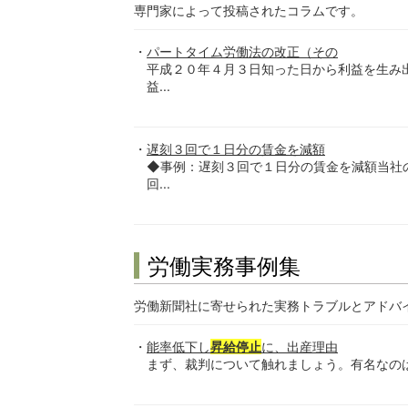
専門家によって投稿されたコラムです。
パートタイム労働法の改正（その
平成２０年４月３日知った日から利益を生み
益...
遅刻３回で１日分の賃金を減額
◆事例：遅刻３回で１日分の賃金を減額当社
回...
労働実務事例集
労働新聞社に寄せられた実務トラブルとアドバ
能率低下し
昇給停止
に、出産理由
まず、裁判について触れましょう。有名なのは日