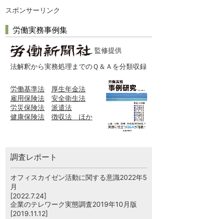
スポンサーリンク
労働実務事例集
監修提供
法解釈から実務処理までのＱ＆Ａを分類収録
労働基準法
厚生年金法
雇用保険法
安全衛生法
労災保険法
派遣法
健康保険法
徴収法 ほか
調査レポート
オフィスカイゼン活動に関する意識2022年5
月
[2022.7.24]
企業のテレワーク実態調査2019年10月版
[2019.11.12]