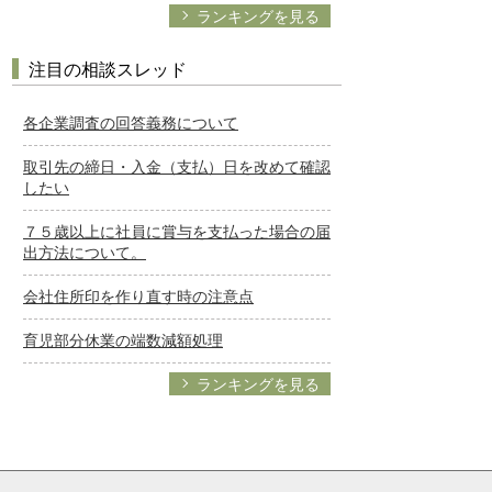
ランキングを見る
注目の相談スレッド
各企業調査の回答義務について
取引先の締日・入金（支払）日を改めて確認
したい
７５歳以上に社員に賞与を支払った場合の届
出方法について。
会社住所印を作り直す時の注意点
育児部分休業の端数減額処理
ランキングを見る