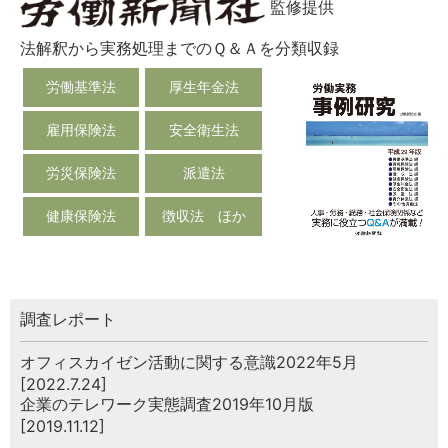
監修提供
法解釈から実務処理までのＱ＆Ａを分類収録
労働基準法
厚生年金法
雇用保険法
安全衛生法
労災保険法
派遣法
健康保険法
徴収法 ほか
調査レポート
オフィスカイゼン活動に関する意識2022年5月
[2022.7.24]
企業のテレワーク実態調査2019年10月版
[2019.11.12]