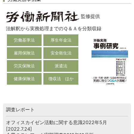
監修提供
法解釈から実務処理までのＱ＆Ａを分類収録
労働基準法
厚生年金法
雇用保険法
安全衛生法
労災保険法
派遣法
健康保険法
徴収法 ほか
調査レポート
オフィスカイゼン活動に関する意識2022年5月
[2022.7.24]