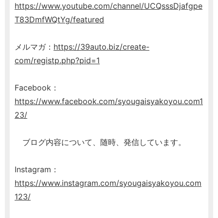
https://www.youtube.com/channel/UCQsssDjafgpe
T83DmfWQtYg/featured
メルマガ：
https://39auto.biz/create-
com/registp.php?pid=1
Facebook：
https://www.facebook.com/syougaisyakoyou.com1
23/
ブログ内容について、随時、発信しています。
Instagram：
https://www.instagram.com/syougaisyakoyou.com
123/