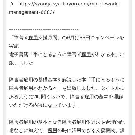
→
https://syougaisya-koyou.com/remotework-
management-6083/
---------------------------------
「障害者
雇用
支援月間」の9月は99円キャンペーンを
実施
電子書籍「手にとるように障害者
雇用
がわかる本」出
版しました
障害者
雇用
の基礎基本を解説した本「手にとるように
障害者
雇用
がわかる本」を出版しました。タイトルに
あるように2時間くらいで、障害者
雇用
の基本を理解
いただける内容になっています。
障害者
雇用
の基本となる障害者
雇用
促進法や合理的配
慮などに加えて、
採用
の時に活用できる支援機関、訓