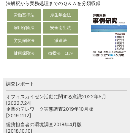
法解釈から実務処理までのＱ＆Ａを分類収録
労働基準法
厚生年金法
雇用保険法
安全衛生法
労災保険法
派遣法
健康保険法
徴収法 ほか
調査レポート
オフィスカイゼン活動に関する意識2022年5月
[2022.7.24]
企業のテレワーク実態調査2019年10月版
[2019.11.12]
総務担当者の環境調査2018年4月版
[2018.10.10]