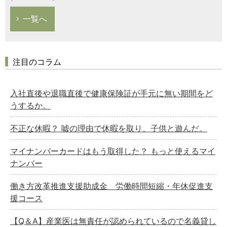
一覧へ
注目のコラム
入社直後や退職直後で健康保険証が手元に無い期間をど
うするか。
不正な休暇？ 嘘の理由で休暇を取り、子供と遊んだ。
マイナンバーカードはもう取得した？ もっと使えるマイ
ナンバー
働き方改革推進支援助成金 労働時間短縮・年休促進支
援コース
【Q＆A】産業医は無責任が認められているので名義貸し