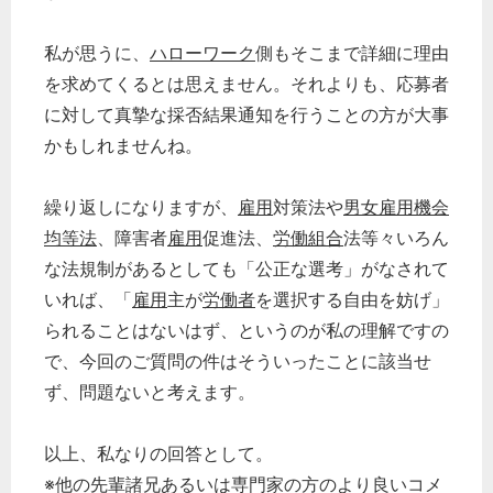
私が思うに、
ハローワーク
側もそこまで詳細に理由
を求めてくるとは思えません。それよりも、応募者
に対して真摯な採否結果通知を行うことの方が大事
かもしれませんね。
繰り返しになりますが、
雇用
対策法や
男女雇用機会
均等法
、障害者
雇用
促進法、
労働組合
法等々いろん
な法規制があるとしても「公正な選考」がなされて
いれば、「
雇用
主が
労働者
を選択する自由を妨げ」
られることはないはず、というのが私の理解ですの
で、今回のご質問の件はそういったことに該当せ
ず、問題ないと考えます。
以上、私なりの回答として。
※他の先輩諸兄あるいは専門家の方のより良いコメ