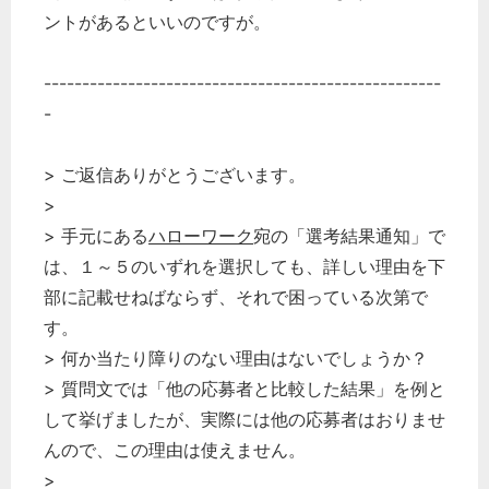
ントがあるといいのですが。
----------------------------------------------------
どのカテゴリーに投稿しますか？
-
選択してください
労務管理
> ご返信ありがとうございます。
>
税務経理
> 手元にある
ハローワーク
宛の「選考結果通知」で
企業法務
は、１～５のいずれを選択しても、詳しい理由を下
経営の知恵
部に記載せねばならず、それで困っている次第で
総務の給湯室
す。
秘書のノウハウ
> 何か当たり障りのない理由はないでしょうか？
次へ
> 質問文では「他の応募者と比較した結果」を例と
して挙げましたが、実際には他の応募者はおりませ
んので、この理由は使えません。
>