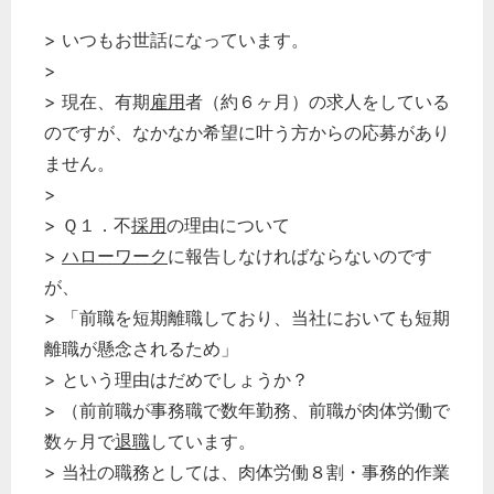
> いつもお世話になっています。
>
> 現在、有期
雇用
者（約６ヶ月）の求人をしている
のですが、なかなか希望に叶う方からの応募があり
ません。
>
> Ｑ１．不
採用
の理由について
>
ハローワーク
に報告しなければならないのです
が、
> 「前職を短期離職しており、当社においても短期
離職が懸念されるため」
> という理由はだめでしょうか？
> （前前職が事務職で数年勤務、前職が肉体労働で
数ヶ月で
退職
しています。
> 当社の職務としては、肉体労働８割・事務的作業