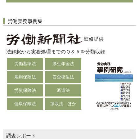
労働実務事例集
監修提供
法解釈から実務処理までのＱ＆Ａを分類収録
労働基準法
厚生年金法
雇用保険法
安全衛生法
労災保険法
派遣法
健康保険法
徴収法 ほか
調査レポート