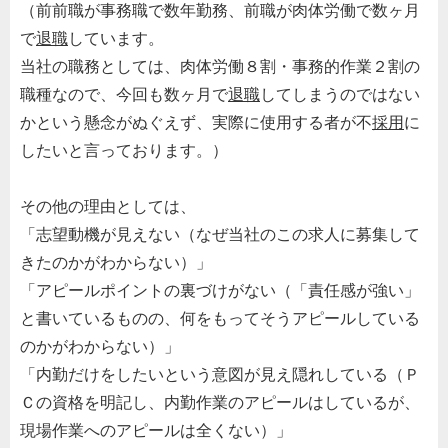
（前前職が事務職で数年勤務、前職が肉体労働で数ヶ月
で
退職
しています。
当社の職務としては、肉体労働８割・事務的作業２割の
職種なので、今回も数ヶ月で
退職
してしまうのではない
かという懸念がぬぐえず、実際に使用する者が不
採用
に
したいと言っております。）
その他の理由としては、
「志望動機が見えない（なぜ当社のこの求人に募集して
きたのかがわからない）」
「アピールポイントの裏づけがない（「責任感が強い」
と書いているものの、何をもってそうアピールしている
のかがわからない）」
「内勤だけをしたいという意図が見え隠れしている（Ｐ
Ｃの資格を明記し、内勤作業のアピールはしているが、
現場作業へのアピールは全くない）」