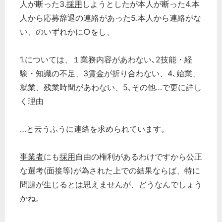
人が断った3.
採用
しようとしたが本人が断った4.本
人から応募辞退の連絡があった5.本人から連絡がな
い、のいずれかに○をし、
1.については、１業務内容があわない､2技能・経
験・知識の不足、3
賃金
が折り合わない、4､始業、
就業、残業時間があわない、5､その他…で更に詳し
く理由
…と云うふうに連絡を求められています。
事業者
にも
採用
自由の権利があるわけですから公正
な選考(面接等)が為された上での結果ならば、特に
問題が生じるとは思えませんが、どうなんでしょう
かね。