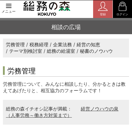
メニュー
登録
ログイン
相談の広場
労務管理
税務経理
企業法務
経営の知恵
テーマ別検討室
総務の給湯室
秘書のノウハウ
労務管理
労務管理について、みんなに相談したり、分かるときは教
えてあげたりと、相互協力のフォーラムです！
総務の森イチオシ記事が満載：
経営ノウハウの泉
（人事労務～働き方対策まで）