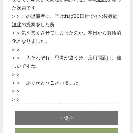
た次第です。
> > この
退職
者に、辛ければ20日付でその後
有給
消化
の提案をした所
> > 気を悪くさせてしまったのか。本日から
有給消
化
となりました。
> >
> > 人それぞれ、思考が違う分、
雇用
問題は、難
しいですね。
> >
> > ありがとうございました。
> >
> >
返信