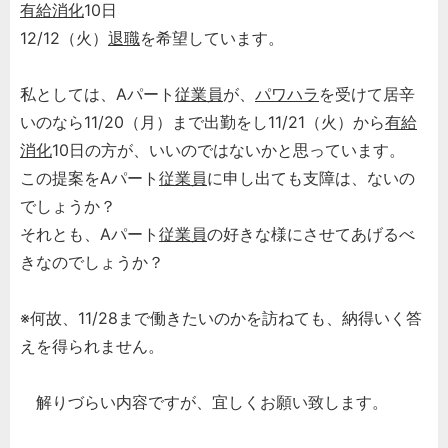
有給消化
10日
12/12（火）
退職
を希望しています。
私としては、Aパート
従業員
が、
パワハラ
を受けて居辛
いのなら11/20（月）まで出勤をし11/21（火）から
有給
消化
10日の方が、いいのではないかと思っています。
この提案をAパート
従業員
に申し出ても支障は、ないの
でしょうか？
それとも、Aパート
従業員
の好きな様にさせてあげるべ
きなのでしょうか？
※何故、11/28まで働きたいのかを訪ねても、納得いく答
えを得られません。
解りづらい内容ですが、宜しくお願い致します。