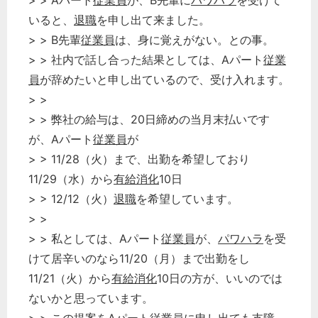
> > Aパート
従業員
が、B先輩に
パワハラ
を受けて
いると、
退職
を申し出て来ました。
> > B先輩
従業員
は、身に覚えがない。との事。
> > 社内で話し合った結果としては、Aパート
従業
員
が辞めたいと申し出ているので、受け入れます。
> >
> > 弊社の給与は、20日締めの当月末払いです
が、Aパート
従業員
が
> > 11/28（火）まで、出勤を希望しており
11/29（水）から
有給消化
10日
> > 12/12（火）
退職
を希望しています。
> >
> > 私としては、Aパート
従業員
が、
パワハラ
を受
けて居辛いのなら11/20（月）まで出勤をし
11/21（火）から
有給消化
10日の方が、いいのでは
ないかと思っています。