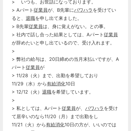
> いつも、お世話になっております。
> Aパート
従業員
が、B先輩に
パワハラ
を受けてい
ると、
退職
を申し出て来ました。
> B先輩
従業員
は、身に覚えがない。との事。
> 社内で話し合った結果としては、Aパート
従業員
が辞めたいと申し出ているので、受け入れます。
>
> 弊社の給与は、20日締めの当月末払いですが、A
パート
従業員
が
> 11/28（火）まで、出勤を希望しており
11/29（水）から
有給消化
10日
> 12/12（火）
退職
を希望しています。
>
> 私としては、Aパート
従業員
が、
パワハラ
を受け
て居辛いのなら11/20（月）まで出勤をし
11/21（火）から
有給消化
10日の方が、いいのでは