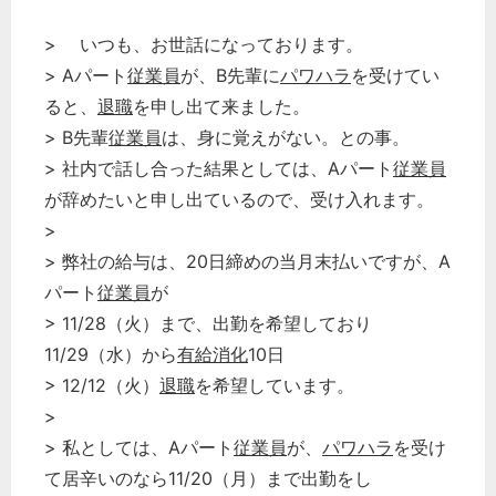
> いつも、お世話になっております。
> Aパート
従業員
が、B先輩に
パワハラ
を受けてい
ると、
退職
を申し出て来ました。
> B先輩
従業員
は、身に覚えがない。との事。
> 社内で話し合った結果としては、Aパート
従業員
が辞めたいと申し出ているので、受け入れます。
>
> 弊社の給与は、20日締めの当月末払いですが、A
パート
従業員
が
> 11/28（火）まで、出勤を希望しており
11/29（水）から
有給消化
10日
> 12/12（火）
退職
を希望しています。
>
> 私としては、Aパート
従業員
が、
パワハラ
を受け
て居辛いのなら11/20（月）まで出勤をし