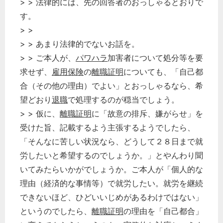
> > 法律的には、先の回答者のおっしゃるとおりで
す。
> >
> > あまり法律的でないお話を。
> > ご本人が、
パワハラ
加害者について処分等を要
求せず、
雇用保険
の
離職証明
についても、「自己都
合（その他の理由）でよい」とおっしゃるなら、希
望どおり
退職
で処理するのが穏当でしょう。
> > 仮に、
離職証明
に「故意の排斥、嫌がらせ」を
受けた旨、記載するよう主張するようでしたら、
「そんなに苦しい状況なら、どうして２８日まで就
労したいと希望するのでしょうか。」とやんわり聞
いてみたらいかがでしょうか。ご本人が「個人的な
理由（経済的な事情等）で就労したい。就労を継続
できないほど、ひどいいじめがあるわけではない」
というのでしたら、
離職証明
の理由を「自己都合」