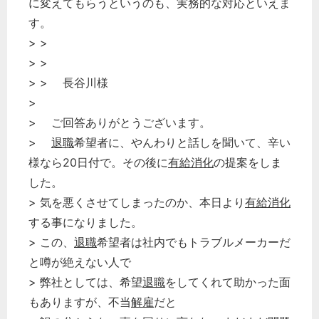
に変えてもらうというのも、実務的な対応といえま
す。
> >
> >
> > 長谷川様
>
> ご回答ありがとうございます。
>
退職
希望者に、やんわりと話しを聞いて、辛い
様なら20日付で。その後に
有給消化
の提案をしま
した。
> 気を悪くさせてしまったのか、本日より
有給消化
する事になりました。
> この、
退職
希望者は社内でもトラブルメーカーだ
と噂が絶えない人で
> 弊社としては、希望
退職
をしてくれて助かった面
もありますが、不当
解雇
だと