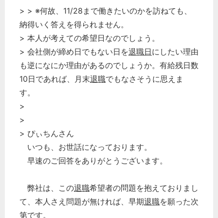
> > ※何故、11/28まで働きたいのかを訪ねても、
経営の知恵
納得いく答えを得られません。
総務の給湯室
> 本人が考えての希望日なのでしょう。
秘書のノウハウ
> 会社側が締め日でもない日を
退職日
にしたい理由
次へ
も逆になにか理由があるのでしょうか。有給残日数
10日であれば、月末
退職
でもなさそうに思えま
す。
>
>
> ぴぃちんさん
いつも、お世話になっております。
早速のご回答をありがとうございます。
弊社は、この
退職
希望者の問題を抱えておりまし
て、本人さえ問題が無ければ、早期
退職
を願った次
第です。