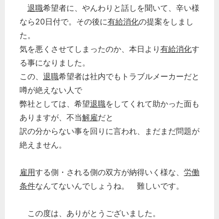
退職
希望者に、やんわりと話しを聞いて、辛い様
なら20日付で。その後に
有給消化
の提案をしまし
た。
気を悪くさせてしまったのか、本日より
有給消化
す
る事になりました。
この、
退職
希望者は社内でもトラブルメーカーだと
噂が絶えない人で
弊社としては、希望
退職
をしてくれて助かった面も
ありますが、不当
解雇
だと
訳の分からない事を回りに言われ、まだまだ問題が
絶えません。
雇用
する側・される側の双方が納得いく様な、
労働
条件
なんてないんでしょうね。 難しいです。
この度は、ありがとうございました。