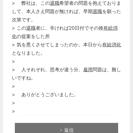
> 弊社は、この
退職
希望者の問題を抱えておりま
して、本人さえ問題が無ければ、早期
退職
を願った
次第です。
> この
退職
者に、辛ければ20日付でその後
有給消
化
の提案をした所
> 気を悪くさせてしまったのか。本日から
有給消化
となりました。
>
> 人それぞれ、思考が違う分、
雇用
問題は、難し
いですね。
>
> ありがとうございました。
>
>
返信