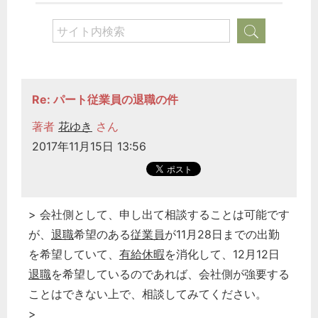
Re: パート従業員の退職の件
著者
花ゆき
さん
2017年11月15日 13:56
> 会社側として、申し出て相談することは可能です
どのカテゴリーに投稿しますか？
が、
退職
希望のある
従業員
が11月28日までの出勤
選択してください
を希望していて、
有給休暇
を消化して、12月12日
労務管理
退職
を希望しているのであれば、会社側が強要する
税務経理
ことはできない上で、相談してみてください。
企業法務
>