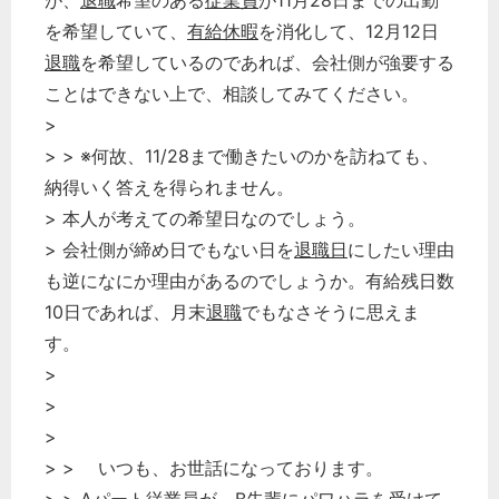
が、
退職
希望のある
従業員
が11月28日までの出勤
を希望していて、
有給休暇
を消化して、12月12日
退職
を希望しているのであれば、会社側が強要する
ことはできない上で、相談してみてください。
>
> > ※何故、11/28まで働きたいのかを訪ねても、
納得いく答えを得られません。
> 本人が考えての希望日なのでしょう。
> 会社側が締め日でもない日を
退職日
にしたい理由
も逆になにか理由があるのでしょうか。有給残日数
10日であれば、月末
退職
でもなさそうに思えま
す。
>
>
>
> > いつも、お世話になっております。