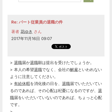
Re: パート従業員の退職の件
著者
花ゆき
さん
2017年11月16日 09:07
>
退職
届か
退職
願は提出を受けたでしょうか。
> 本人の希望
退職
でなく、会社の
解雇
といわれない
ように注意してください。
>
有給休暇
を消化後の日を、
退職
届でいただいてい
るのであれば、その心配は杞憂になるのですが、
退
職
届をいただいていないのであれば、ちょっと心配
です。
>