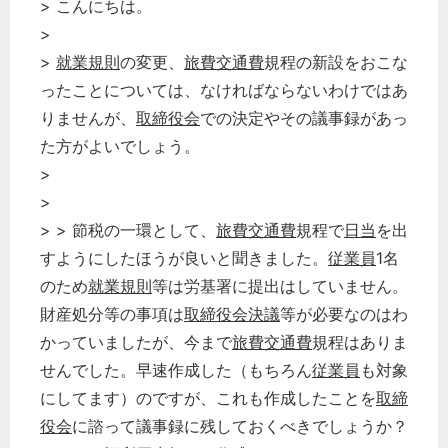
> こんにちは。
>
>
就業規則
の変更、
旅費交通費
規程の新設をおこな
ったことについては、なければならないわけではあ
りませんが、
取締役会
での決定やその議事録があっ
た方がよいでしょう。
>
>
> > 節税の一環として、
旅費交通費
規程で
日当
を出
すようにしたほうが良いと聞きました。
従業員
1名
のため
就業規則
等は労基署に提出はしていません。
財産処分等の事項は
取締役会決議
等が必要なのはわ
かっていましたが、今まで
旅費交通費
規程はありま
せんでした。早速作成した（もちろん
従業員
も対象
にしてます）のですが、これも作成したことを
取締
役会
に諮って議事録に残しておくべきでしょうか？