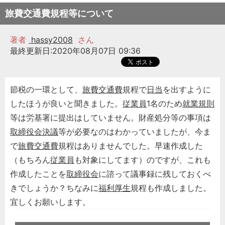
旅費交通費規程等について
著者
hassy2008
さん
最終更新日:2020年08月07日 09:36
節税の一環として、
旅費交通費
規程で
日当
を出すように
したほうが良いと聞きました。
従業員
1名のため
就業規則
等は労基署に提出はしていません。財産処分等の事項は
取締役会決議
等が必要なのはわかっていましたが、今ま
で
旅費交通費
規程はありませんでした。早速作成した
（もちろん
従業員
も対象にしてます）のですが、これも
作成したことを
取締役会
に諮って議事録に残しておくべ
きでしょうか？ちなみに
福利厚生
規程も作成しました。
宜しくお願いします。