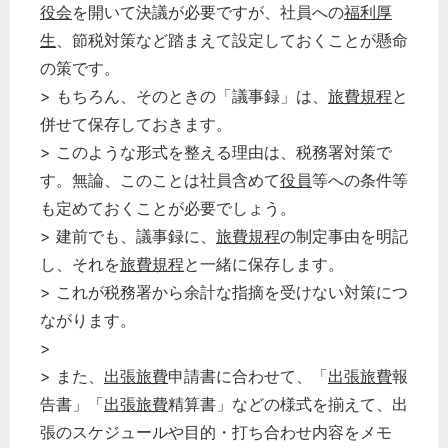
役会
を開いて決議が必要ですが、社員への
福利厚
生
、節税対策など踏まえて設定しておくことが懸命
の策です。
> もちろん、そのときの「議事録」は、
旅費規程
と
併せて保存しておきます。
> このような形式を整える理由は、税務署対策で
す。無論、このことは社員含めて
役員
等への条件等
も定めておくことが必要でしょう。
> 建前でも、議事録に、
旅費規程
の制定事由を明記
し、それを
旅費規程
と一緒に保存します。
> これが税務署から余計な指摘を受けない対策につ
ながります。
>
> また、
出張旅費
申請書に合わせて、「
出張旅費
報
告書」「
出張旅費
精算書」などの様式を揃えて、出
張のスケジュールや目的・打ち合わせ内容をメモ