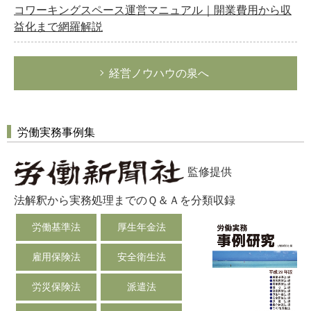
コワーキングスペース運営マニュアル｜開業費用から収
益化まで網羅解説
経営ノウハウの泉へ
労働実務事例集
監修提供
法解釈から実務処理までのＱ＆Ａを分類収録
労働基準法
厚生年金法
雇用保険法
安全衛生法
労災保険法
派遣法