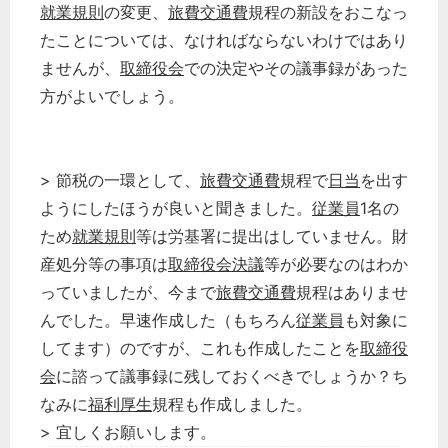
就業規則
の変更、
旅費交通費
規程の新設をおこなっ
たことについては、なければならないわけではあり
ませんが、
取締役会
での決定やその議事録があった
方がよいでしょう。
> 節税の一環として、
旅費交通費
規程で
日当
を出す
ようにしたほうが良いと聞きました。
従業員
1名の
ため
就業規則
等は労基署に提出はしていません。財
産処分等の事項は
取締役会決議
等が必要なのはわか
っていましたが、今まで
旅費交通費
規程はありませ
んでした。早速作成した（もちろん
従業員
も対象に
してます）のですが、これも作成したことを
取締役
会
に諮って議事録に残しておくべきでしょうか？ち
なみに
福利厚生
規程も作成しました。
> 宜しくお願いします。