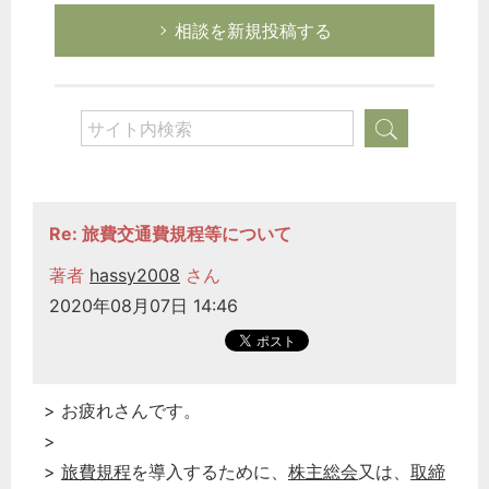
労務管理
相談を新規投稿する
税務経理
企業法務
経営の知恵
総務の給湯室
秘書のノウハウ
次へ
Re: 旅費交通費規程等について
著者
hassy2008
さん
2020年08月07日 14:46
> お疲れさんです。
>
>
旅費規程
を導入するために、
株主総会
又は、
取締