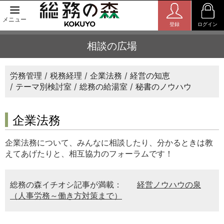
メニュー
登録
ログイン
相談の広場
労務管理
税務経理
企業法務
経営の知恵
テーマ別検討室
総務の給湯室
秘書のノウハウ
企業法務
企業法務について、みんなに相談したり、分かるときは教
えてあげたりと、相互協力のフォーラムです！
総務の森イチオシ記事が満載：
経営ノウハウの泉
（人事労務～働き方対策まで）