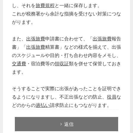
し、それを
旅費規程
と一緒に保存します。
これが税務署から余計な指摘を受けない対策につな
がります。
また、
出張旅費
申請書に合わせて、「
出張旅費
報告
書」「
出張旅費
精算書」などの様式を揃えて、出張
のスケジュールや目的・打ち合わせ内容をメモし、
交通費
・宿泊費等の
領収証
類を併せて保管しておき
ます。
そうすることで実際に出張があったことを証明でき
るようになりますし、不正出張などの防止、
役員
な
どのからの
過払い
請求防止にもつながります。
どのカテゴリーに投稿しますか？
返信
選択してください