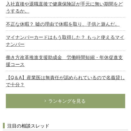
入社直後や退職直後で健康保険証が手元に無い期間をど
うするか。
不正な休暇？ 嘘の理由で休暇を取り、子供と遊んだ。
マイナンバーカードはもう取得した？ もっと使えるマイ
ナンバー
働き方改革推進支援助成金 労働時間短縮・年休促進支
援コース
【Q＆A】産業医は無責任が認められているので名義貸し
で十分？
ランキングを見る
注目の相談スレッド