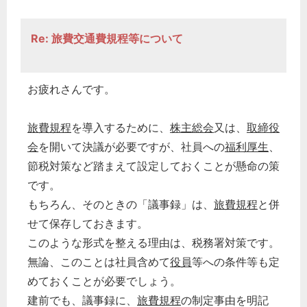
Re: 旅費交通費規程等について
お疲れさんです。
旅費規程
を導入するために、
株主総会
又は、
取締役
会
を開いて決議が必要ですが、社員への
福利厚生
、
節税対策など踏まえて設定しておくことが懸命の策
です。
もちろん、そのときの「議事録」は、
旅費規程
と併
せて保存しておきます。
このような形式を整える理由は、税務署対策です。
無論、このことは社員含めて
役員
等への条件等も定
めておくことが必要でしょう。
建前でも、議事録に、
旅費規程
の制定事由を明記