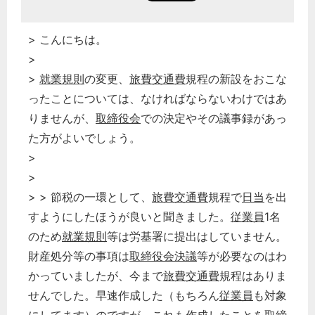
> こんにちは。
>
>
就業規則
の変更、
旅費交通費
規程の新設をおこな
ったことについては、なければならないわけではあ
りませんが、
取締役会
での決定やその議事録があっ
た方がよいでしょう。
>
>
> > 節税の一環として、
旅費交通費
規程で
日当
を出
すようにしたほうが良いと聞きました。
従業員
1名
のため
就業規則
等は労基署に提出はしていません。
財産処分等の事項は
取締役会決議
等が必要なのはわ
かっていましたが、今まで
旅費交通費
規程はありま
せんでした。早速作成した（もちろん
従業員
も対象