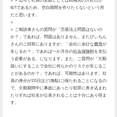
> > 恐らく社員の意図としては転職先の入社日が
企業法務
8/1であるため、空白期間を作りたくないという所
だと思います。
経営の知恵
>
総務の給湯室
> ご相談者さんの質問が「労基法上問題はないの
秘書のノウハウ
か？」であれば、問題はありません。またぴぃちん
次へ
さんのご回答にありますが、「会社に余計な
費用
が
生じるか？」であれば一か月分の
社会保険料
を支払
う必要がある、になります。また、ご質問が「欠勤
扱いにすることで会社に何らかのリスクが生じるこ
とがあるのか？」であれば、可能性はあります。社
員の身分が20日ほど(無駄に)保たれることになるの
で、欠勤期間中に事故にあったり犯罪に巻き込まれ
たりすれば社名が公表されることは十分にあり得ま
す。