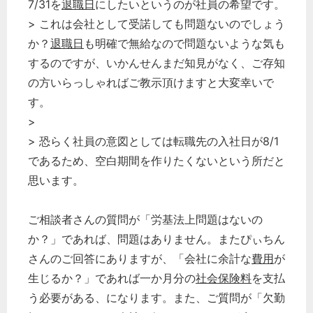
7/31を
退職日
にしたいというのが社員の希望です。
> これは会社として受諾しても問題ないのでしょう
か？
退職日
も明確で無給なので問題ないような気も
するのですが、いかんせんまだ知見がなく、ご存知
の方いらっしゃればご教示頂けますと大変幸いで
す。
>
> 恐らく社員の意図としては転職先の入社日が8/1
であるため、空白期間を作りたくないという所だと
思います。
ご相談者さんの質問が「労基法上問題はないの
か？」であれば、問題はありません。またぴぃちん
さんのご回答にありますが、「会社に余計な
費用
が
生じるか？」であれば一か月分の
社会保険料
を支払
う必要がある、になります。また、ご質問が「欠勤