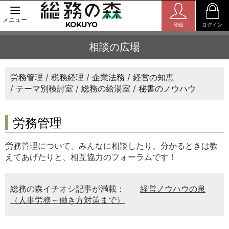
メニュー
登録
ログイン
相談の広場
労務管理
税務経理
企業法務
経営の知恵
テーマ別検討室
総務の給湯室
秘書のノウハウ
労務管理
労務管理について、みんなに相談したり、分かるときは教
えてあげたりと、相互協力のフォーラムです！
総務の森イチオシ記事が満載：
経営ノウハウの泉
（人事労務～働き方対策まで）