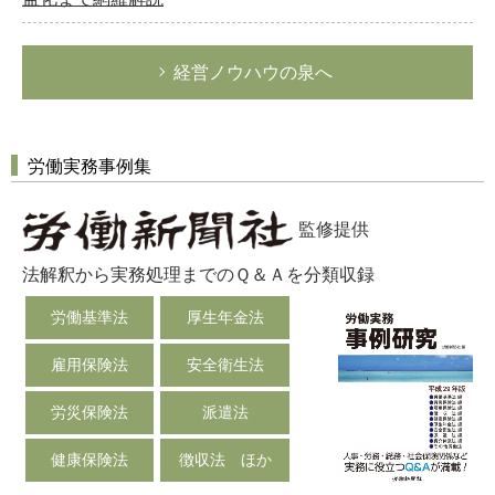
経営ノウハウの泉へ
労働実務事例集
監修提供
法解釈から実務処理までのＱ＆Ａを分類収録
労働基準法
厚生年金法
雇用保険法
安全衛生法
労災保険法
派遣法
健康保険法
徴収法 ほか