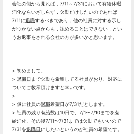
会社の側から見れば，7/11～7/31において
有給休暇
消化ならいざしらず，欠勤だけしたいのであれば
7/11に
退職
するべきであり，他の社員に対する示し
がつかない点からも，認めることはできない，とい
うお返事をされる会社の方が多いかと思います。
> 初めまして。
>
退職日
まで欠勤を希望してる社員がおり、対応に
ついてご教示頂けますと幸いです。
>
> 仮に社員の
退職
希望日が7/31だとします。
> 社員の残り有給数は10日で、7/1〜7/10までを
有
給消化
、その後7/11〜7/31までは欠勤でもいいので
7/31を
退職日
にしたいというのが社員の希望です。