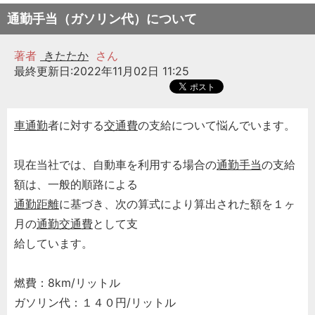
通勤手当（ガソリン代）について
著者
きたたか
さん
最終更新日:2022年11月02日 11:25
車通勤
者に対する
交通費
の支給について悩んでいます。
現在当社では、自動車を利用する場合の
通勤手当
の支給
額は、一般的順路による
通勤距離
に基づき、次の算式により算出された額を１ヶ
月の
通勤交通費
として支
給しています。
燃費：8km/リットル
ガソリン代：１４０円/リットル