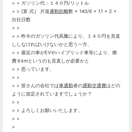
> > ガソリン代：１４０円/リットル
> > [算 式］ 片道
通勤距離
数 × 140/8 × 1.1 × 2 ×
出社日数
> >
> > 昨今のガソリン代高騰により、１４０円を見直
ししなければいけないかと思う一方、
> > 最近の車がEVやハイブリッド車等により、燃
費８kmというのも見直しが必要かと
> > 思っています。
> >
> > 皆さんの会社では
車通勤
者の
通勤交通費
はどの
ように規定されていますでしょうか？
> >
> > よろしくお願いいたします。
> >
>