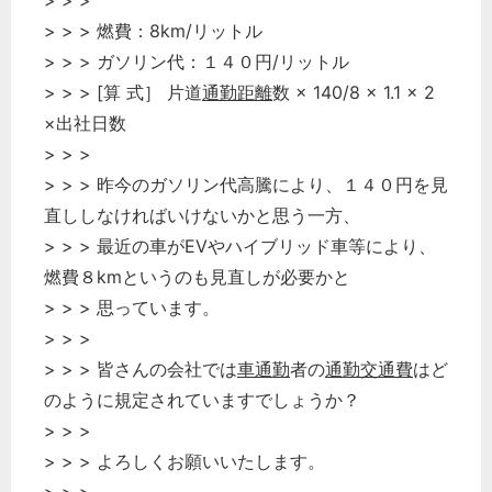
> > >
> > > 燃費：8km/リットル
> > > ガソリン代：１４０円/リットル
> > > [算 式］ 片道
通勤距離
数 × 140/8 × 1.1 × 2
×出社日数
> > >
> > > 昨今のガソリン代高騰により、１４０円を見
直ししなければいけないかと思う一方、
> > > 最近の車がEVやハイブリッド車等により、
燃費８kmというのも見直しが必要かと
> > > 思っています。
> > >
> > > 皆さんの会社では
車通勤
者の
通勤交通費
はど
のように規定されていますでしょうか？
> > >
> > > よろしくお願いいたします。