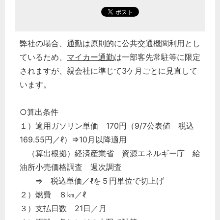
弊社の場合、
通勤
は原則的に公共交通機関利用とし
ているため、
マイカー通勤
は一部客先常駐等に限定
されますが、親会社に準じて3ケ月ごとに見直して
います。
○算出条件
１）適用ガソリン単価 170円（9/7公表値 税込
169.55円／ℓ）⇒10月以降適用
（算出根拠）経済産業省 資源エネルギー庁 給
油所小売価格調査 週次調査
⇒ 税込単価／ℓを５円単位で切上げ
２）燃費 ８㎞／ℓ
３）支払日数 21日／月