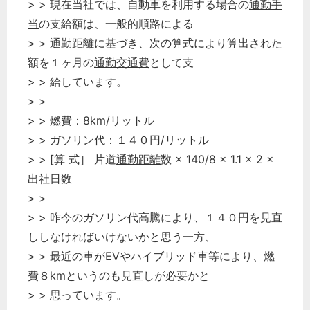
> > 現在当社では、自動車を利用する場合の
通勤手
当
の支給額は、一般的順路による
> >
通勤距離
に基づき、次の算式により算出された
額を１ヶ月の
通勤交通費
として支
> > 給しています。
> >
> > 燃費：8km/リットル
> > ガソリン代：１４０円/リットル
> > [算 式］ 片道
通勤距離
数 × 140/8 × 1.1 × 2 ×
出社日数
> >
> > 昨今のガソリン代高騰により、１４０円を見直
ししなければいけないかと思う一方、
> > 最近の車がEVやハイブリッド車等により、燃
費８kmというのも見直しが必要かと
> > 思っています。