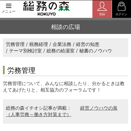
メニュー
登録
ログイン
相談の広場
労務管理
税務経理
企業法務
経営の知恵
テーマ別検討室
総務の給湯室
秘書のノウハウ
労務管理
労務管理について、みんなに相談したり、分かるときは教
えてあげたりと、相互協力のフォーラムです！
総務の森イチオシ記事が満載：
経営ノウハウの泉
（人事労務～働き方対策まで）