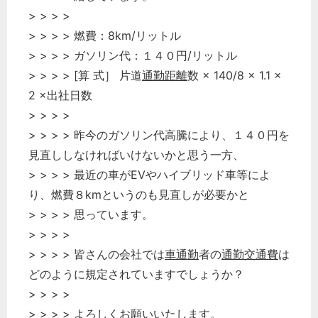
> > > >
> > > > 燃費：8km/リットル
> > > > ガソリン代：１４０円/リットル
> > > > [算 式］ 片道
通勤距離
数 × 140/8 × 1.1 ×
2 ×出社日数
> > > >
> > > > 昨今のガソリン代高騰により、１４０円を
見直ししなければいけないかと思う一方、
> > > > 最近の車がEVやハイブリッド車等によ
り、燃費８kmというのも見直しが必要かと
> > > > 思っています。
> > > >
> > > > 皆さんの会社では
車通勤
者の
通勤交通費
は
どのように規定されていますでしょうか？
> > > >
> > > > よろしくお願いいたします。