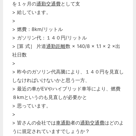
を１ヶ月の
通勤交通費
として支
> 給しています。
>
> 燃費：8km/リットル
> ガソリン代：１４０円/リットル
> [算 式］ 片道
通勤距離
数 × 140/8 × 1.1 × 2 ×出
社日数
>
> 昨今のガソリン代高騰により、１４０円を見直し
しなければいけないかと思う一方、
> 最近の車がEVやハイブリッド車等により、燃費
８kmというのも見直しが必要かと
> 思っています。
>
> 皆さんの会社では
車通勤
者の
通勤交通費
はどのよ
うに規定されていますでしょうか？