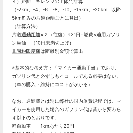
４）距離 各レンジの上限で計算
（-2km、-4、-6、-8、-10、-15km、-20km…以降
5km刻みの片道距離ごとに算出）
（計算方法）
片道
通勤距離
×２（往復）×21日÷燃費×適用ガソリ
ン単価 （10円未満切上げ）
非課税限度額
は距離別金額で算出
※基本的な考え方：「
マイカー通勤手当
」であり、
ガソリン代と必ずしもイコールである必要はない。
（車の購入・維持にコストがかかる）
なお、
通勤費
とは別に弊社の国内
旅費規程
では、マ
イカーを使用した場合のガソリン代は昔から変わら
ず以下のとおりです。
軽自動車 1kmあたり20円