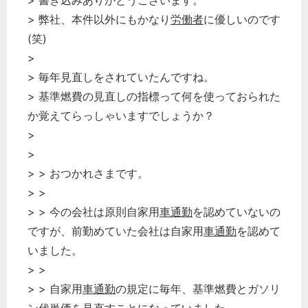
> 書き込みありがとうございます。
> 弊社、本件以外にもかなり
労働者
に優しいのです
(笑)
>
> 毎年見直しをされていたんですね。
> 基準燃費の見直しの指標って何を使っておられた
か覚えてらっしゃいますでしょうか？
>
>
> > おつかれさまです。
> >
> > 今の会社は原則自家用
車通勤
を認めていないの
ですが、前勤めていた会社は自家用
車通勤
を認めて
いました。
> >
> > 自家用
車通勤
の規定に毎年、基準燃費とガソリ