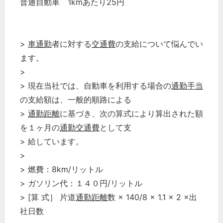
普通自動車 1kmあたり25円
>
車通勤
者に対する
交通費
の支給について悩んでい
ます。
>
> 現在当社では、自動車を利用する場合の
通勤手当
の支給額は、一般的順路による
>
通勤距離
に基づき、次の算式により算出された額
を１ヶ月の
通勤交通費
として支
> 給しています。
>
> 燃費：8km/リットル
> ガソリン代：１４０円/リットル
> [算 式］ 片道
通勤距離
数 × 140/8 × 1.1 × 2 ×出
社日数