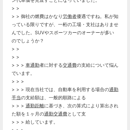
ン代単価を見直すことになっていました。
> >
> > 御社の燃費はかなり
労働者
優遇ですね。私が知
っている限りですが、一桁の工場・支社はありませ
んでした。SUVやスポーツカーのオーナーが多い
のでしょうか？
> >
> >
> > >
車通勤
者に対する
交通費
の支給について悩ん
でいます。
> > >
> > > 現在当社では、自動車を利用する場合の
通勤
手当
の支給額は、一般的順路による
> > >
通勤距離
に基づき、次の算式により算出され
た額を１ヶ月の
通勤交通費
として支
> > > 給しています。