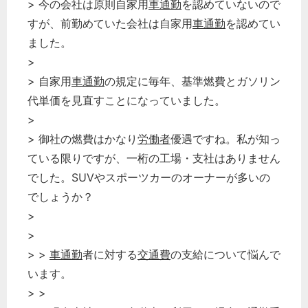
> 今の会社は原則自家用
車通勤
を認めていないので
すが、前勤めていた会社は自家用
車通勤
を認めてい
ました。
>
> 自家用
車通勤
の規定に毎年、基準燃費とガソリン
代単価を見直すことになっていました。
>
> 御社の燃費はかなり
労働者
優遇ですね。私が知っ
ている限りですが、一桁の工場・支社はありません
でした。SUVやスポーツカーのオーナーが多いの
でしょうか？
>
>
> >
車通勤
者に対する
交通費
の支給について悩んで
います。
> >