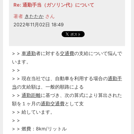
Re: 通勤手当（ガソリン代）について
著者
きたたか
さん
2022年11月02日 18:49
> >
車通勤
者に対する
交通費
の支給について悩んで
います。
> >
> > 現在当社では、自動車を利用する場合の
通勤手
当
の支給額は、一般的順路による
> >
通勤距離
に基づき、次の算式により算出された
額を１ヶ月の
通勤交通費
として支
> > 給しています。
> >
> > 燃費：8km/リットル