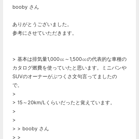
booby さん
経営の知恵
総務の給湯室
ありがとうございました。
秘書のノウハウ
参考にさせていただきます。
次へ
> 基本は排気量1,000㏄～1,500㏄の代表的な車種の
カタログ燃費を使っていたと思います。ミニバンや
SUVのオーナーがぶつくさ文句言ってましたの
で。
>
> 15～20km/Lくらいだったと覚えています。
>
>
> > booby さん
> >