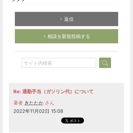
> > >
返信
相談を新規投稿する
Re: 通勤手当（ガソリン代）について
どのカテゴリーに投稿しますか？
選択してください
著者
きたたか
さん
2022年11月02日 15:08
労務管理
税務経理
企業法務