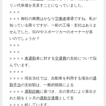
リン代単価を見直すことになっていました。
> > >
> > > 御社の燃費はかなり
労働者
優遇ですね。私が
知っている限りですが、一桁の工場・支社はありま
せんでした。SUVやスポーツカーのオーナーが多
いのでしょうか？
> > >
> > >
> > > >
車通勤
者に対する
交通費
の支給について悩
んでいます。
> > > >
> > > > 現在当社では、自動車を利用する場合の
通
勤手当
の支給額は、一般的順路による
> > > >
通勤距離
に基づき、次の算式により算出さ
れた額を１ヶ月の
通勤交通費
として支
> > > > 給しています。