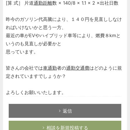
[算 式］ 片道
通勤距離
数 × 140/8 × 1.1 × 2 ×出社日数
昨今のガソリン代高騰により、１４０円を見直ししなけ
ればいけないかと思う一方、
最近の車がEVやハイブリッド車等により、燃費８kmと
いうのも見直しが必要かと
思っています。
皆さんの会社では
車通勤
者の
通勤交通費
はどのように規
定されていますでしょうか？
よろしくお願いいたします。
返信
相談を新規投稿する