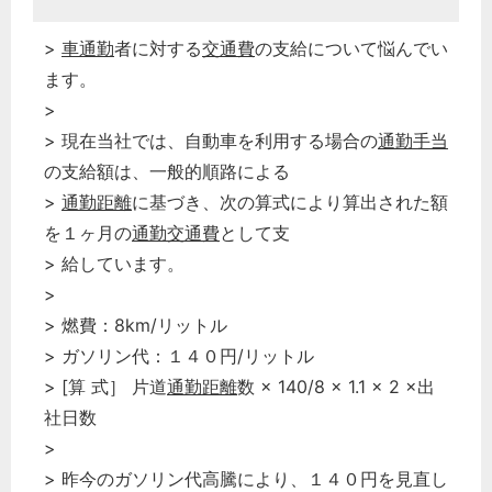
>
車通勤
者に対する
交通費
の支給について悩んでい
ます。
>
> 現在当社では、自動車を利用する場合の
通勤手当
の支給額は、一般的順路による
>
通勤距離
に基づき、次の算式により算出された額
を１ヶ月の
通勤交通費
として支
> 給しています。
>
> 燃費：8km/リットル
> ガソリン代：１４０円/リットル
> [算 式］ 片道
通勤距離
数 × 140/8 × 1.1 × 2 ×出
社日数
>
> 昨今のガソリン代高騰により、１４０円を見直し