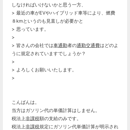
しなければいけないかと思う一方、
> 最近の車がEVやハイブリッド車等により、燃費
８kmというのも見直しが必要かと
> 思っています。
>
> 皆さんの会社では
車通勤
者の
通勤交通費
はどのよ
うに規定されていますでしょうか？
>
> よろしくお願いいたします。
>
こんばんは。
当方はガソリン代の単価計算はしません。
税法上
非課税
額の支給のみです。
税法上
非課税
規定にガソリン代単価計算が明示され