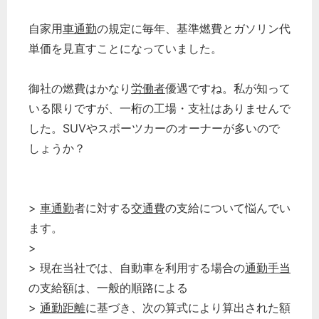
自家用
車通勤
の規定に毎年、基準燃費とガソリン代
単価を見直すことになっていました。
御社の燃費はかなり
労働者
優遇ですね。私が知って
いる限りですが、一桁の工場・支社はありませんで
した。SUVやスポーツカーのオーナーが多いので
しょうか？
>
車通勤
者に対する
交通費
の支給について悩んでい
ます。
>
> 現在当社では、自動車を利用する場合の
通勤手当
の支給額は、一般的順路による
>
通勤距離
に基づき、次の算式により算出された額