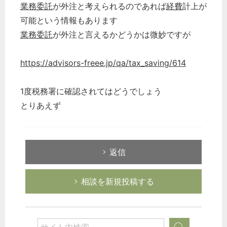
業務委託
が外注と考えられるのであれば
経費
計上が
可能という情報もあります
業務委託
が外注と言えるかどうかは微妙ですが
https://advisors-freee.jp/qa/tax_saving/614
1度税務署に確認されてはどうでしょう
とりあえず
返信
どのカテゴリーに投稿しますか？
選択してください
相談を新規投稿する
労務管理
税務経理
企業法務