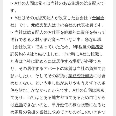
> A社の人間は元々は当社のある施設の総支配人で
す。
> A社はその元総支配人が設立した新会社（
合同会
社
）です。元総支配人はその会社の代表社員です。
> 当社は総支配人のお仕事を継続的に責任を持って
遂行できる人材がまだ育っていない中、急な転職
（会社設立）で困っていたため、1年程度の
業務委
託
契約
をA社と結びました。その時にA社に転職し
た者は当社に勤めるには居住する場所が必要であ
り、その居住するアパートの家賃は当社の負担でお
願いしたい。そしてその家賃は
業務委託
契約
には含
めたくない。という申し出がありやもうえずその条
件を飲むしかなかったからです。A社の自宅は東京
であり、当社はとある地方都市であるため自宅から
は
通勤
できないのと、単身赴任の様な状態になるた
め家賃の負担を当社に求めてきたのがこのいきさつ