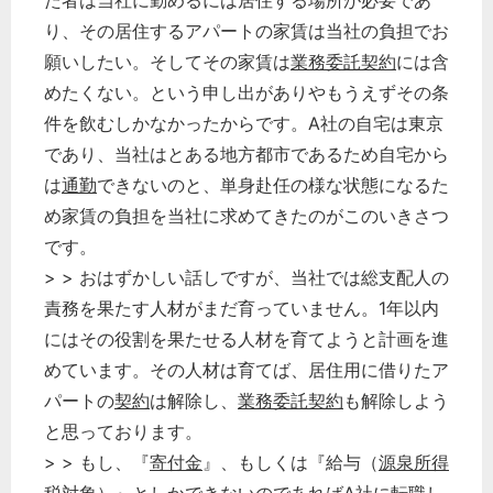
た者は当社に勤めるには居住する場所が必要であ
り、その居住するアパートの家賃は当社の負担でお
願いしたい。そしてその家賃は
業務委託
契約
には含
めたくない。という申し出がありやもうえずその条
件を飲むしかなかったからです。A社の自宅は東京
であり、当社はとある地方都市であるため自宅から
は
通勤
できないのと、単身赴任の様な状態になるた
め家賃の負担を当社に求めてきたのがこのいきさつ
です。
> > おはずかしい話しですが、当社では総支配人の
責務を果たす人材がまだ育っていません。1年以内
にはその役割を果たせる人材を育てようと計画を進
めています。その人材は育てば、居住用に借りたア
パートの
契約
は解除し、
業務委託
契約
も解除しよう
と思っております。
> > もし、『
寄付金
』、もしくは『給与（
源泉所得