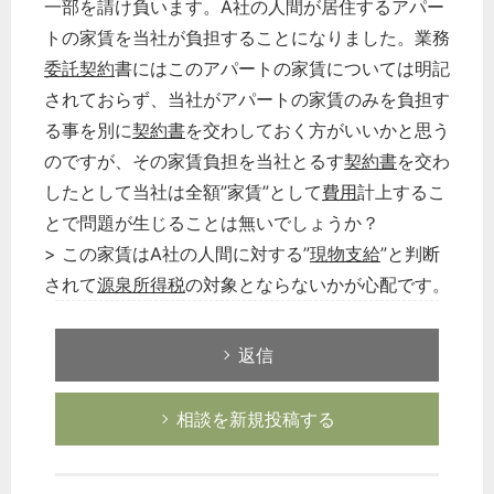
一部を請け負います。A社の人間が居住するアパー
トの家賃を当社が負担することになりました。業務
委託契約
書にはこのアパートの家賃については明記
されておらず、当社がアパートの家賃のみを負担す
る事を別に
契約書
を交わしておく方がいいかと思う
のですが、その家賃負担を当社とるす
契約書
を交わ
したとして当社は全額”家賃”として
費用
計上するこ
とで問題が生じることは無いでしょうか？
> この家賃はA社の人間に対する”
現物支給
”と判断
されて
源泉所得税
の対象とならないかが心配です。
返信
相談を新規投稿する