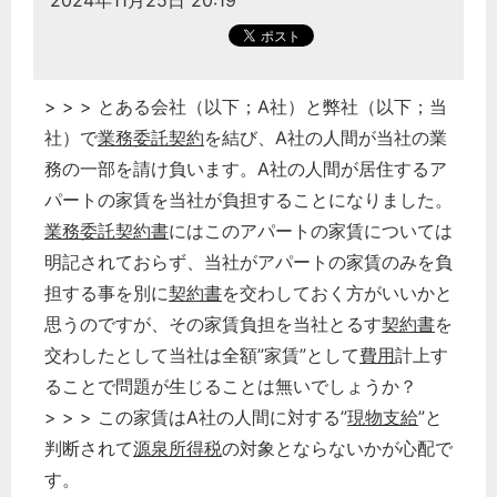
2024年11月25日 20:19
> > > とある会社（以下；A社）と弊社（以下；当
社）で
業務委託
契約
を結び、A社の人間が当社の業
務の一部を請け負います。A社の人間が居住するア
パートの家賃を当社が負担することになりました。
業務委託
契約書
にはこのアパートの家賃については
明記されておらず、当社がアパートの家賃のみを負
担する事を別に
契約書
を交わしておく方がいいかと
思うのですが、その家賃負担を当社とるす
契約書
を
交わしたとして当社は全額”家賃”として
費用
計上す
ることで問題が生じることは無いでしょうか？
> > > この家賃はA社の人間に対する”
現物支給
”と
判断されて
源泉所得税
の対象とならないかが心配で
す。