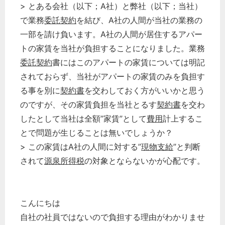
> とある会社（以下；A社）と弊社（以下；当社）
で業務
委託契約
を結び、A社の人間が当社の業務の
一部を請け負います。A社の人間が居住するアパー
トの家賃を当社が負担することになりました。業務
委託契約
書にはこのアパートの家賃については明記
されておらず、当社がアパートの家賃のみを負担す
る事を別に
契約書
を交わしておく方がいいかと思う
のですが、その家賃負担を当社とるす
契約書
を交わ
したとして当社は全額”家賃”として
費用
計上するこ
とで問題が生じることは無いでしょうか？
> この家賃はA社の人間に対する”
現物支給
”と判断
されて
源泉所得税
の対象とならないかが心配です。
こんにちは
自社の社員ではないので負担する理由がわかりませ