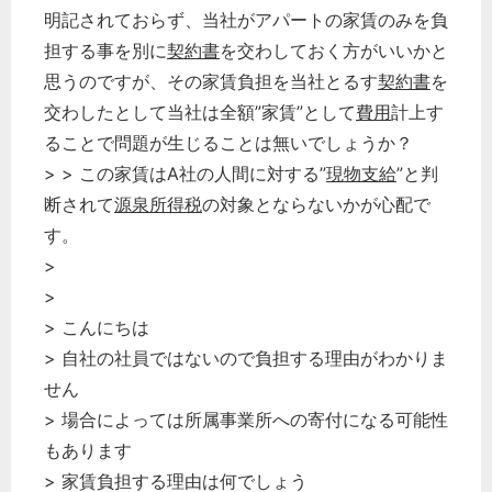
明記されておらず、当社がアパートの家賃のみを負
担する事を別に
契約書
を交わしておく方がいいかと
思うのですが、その家賃負担を当社とるす
契約書
を
交わしたとして当社は全額”家賃”として
費用
計上す
ることで問題が生じることは無いでしょうか？
> > この家賃はA社の人間に対する”
現物支給
”と判
断されて
源泉所得税
の対象とならないかが心配で
す。
>
>
> こんにちは
> 自社の社員ではないので負担する理由がわかりま
せん
> 場合によっては所属事業所への寄付になる可能性
もあります
> 家賃負担する理由は何でしょう