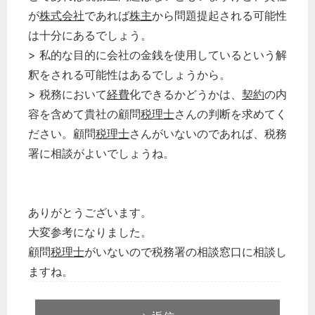
が
株式会社
であれば
株主
から問題提起される可能性
は十分にあるでしょう。
> 私的な目的に会社の金銭を使用しているという解
釈をされる可能性はあるでしょうから。
> 税務において
経費
化できるかどうかは、
契約
の内
容を含めて貴社の顧問
税理士
さんの判断を求めてく
ださい。顧問
税理士
さんがいないのであれば、税務
署に相談がよいでしょうね。
ありがとうございます。
大変参考になりました。
顧問
税理士
がいないので税務署の相談窓口に相談し
ますね。