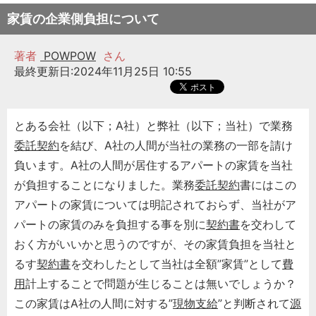
家賃の企業側負担について
著者
POWPOW
さん
最終更新日:2024年11月25日 10:55
とある会社（以下；A社）と弊社（以下；当社）で業務
委託契約
を結び、A社の人間が当社の業務の一部を請け
負います。A社の人間が居住するアパートの家賃を当社
が負担することになりました。業務
委託契約
書にはこの
アパートの家賃については明記されておらず、当社がア
パートの家賃のみを負担する事を別に
契約書
を交わして
おく方がいいかと思うのですが、その家賃負担を当社と
るす
契約書
を交わしたとして当社は全額”家賃”として
費
用
計上することで問題が生じることは無いでしょうか？
この家賃はA社の人間に対する”
現物支給
”と判断されて
源