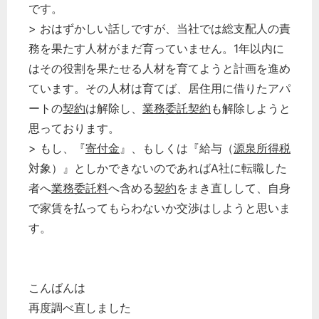
です。
> おはずかしい話しですが、当社では総支配人の責
務を果たす人材がまだ育っていません。1年以内に
はその役割を果たせる人材を育てようと計画を進め
ています。その人材は育てば、居住用に借りたアパ
ートの
契約
は解除し、
業務委託
契約
も解除しようと
思っております。
> もし、『
寄付金
』、もしくは『給与（
源泉所得税
対象）』としかできないのであればA社に転職した
者へ
業務委託料
へ含める
契約
をまき直しして、自身
で家賃を払ってもらわないか交渉はしようと思いま
す。
こんばんは
再度調べ直しました