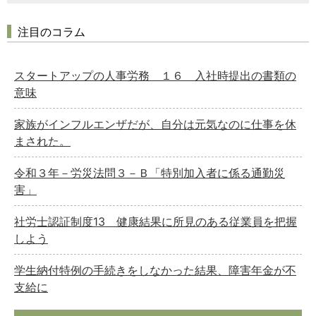
注目のコラム
スタートアップの人事労務 １６ 入社時提出の書類の
意味
家族がインフルエンザだが、自分は元気なのに仕事を休
まされた。
令和３年－労災法問３－Ｂ「特別加入者に係る通勤災
害」
社労士認証制度13 健康結果に所見のある従業員を把握
しよう
学生納付特例の手続きをしなかった結果、障害年金が不
支給に