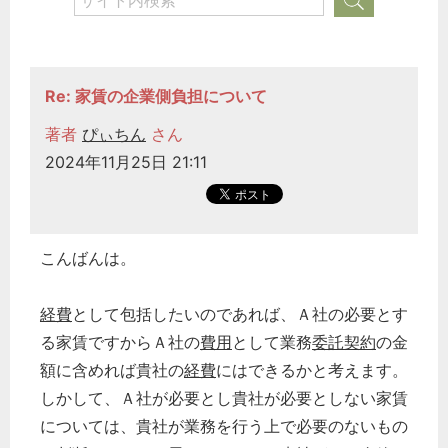
経営の知恵
総務の給湯室
秘書のノウハウ
Re: 家賃の企業側負担について
次へ
著者
ぴぃちん
さん
2024年11月25日 21:11
こんばんは。
経費
として包括したいのであれば、Ａ社の必要とす
る家賃ですからＡ社の
費用
として業務
委託契約
の金
額に含めれば貴社の
経費
にはできるかと考えます。
しかして、Ａ社が必要とし貴社が必要としない家賃
については、貴社が業務を行う上で必要のないもの