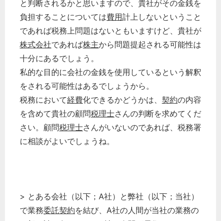
と判断されるかと思いますので、貴社がその金銭を
負担することについては
費用
計上しないということ
であれば税務上問題はないともいますけど、貴社が
株式会社
であれば
株主
から問題提起される可能性は
十分にあるでしょう。
私的な目的に会社の金銭を使用しているという解釈
をされる可能性はあるでしょうから。
税務において
経費
化できるかどうかは、
契約
の内容
を含めて貴社の顧問
税理士
さんの判断を求めてくだ
さい。顧問
税理士
さんがいないのであれば、税務署
に相談がよいでしょうね。
> とある会社（以下；A社）と弊社（以下；当社）
で業務
委託契約
を結び、A社の人間が当社の業務の