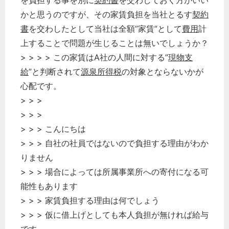
を負担する事を別に
契約書
を交わしておく方がいい
かと思うのですが、その家賃負担を当社とるす
契約
書
を交わしたとして当社は全額”家賃”として
費用
計
上することで問題が生じることは無いでしょうか？
> > > > この家賃はA社の人間に対する”
現物支
給
”と判断されて
源泉所得税
の対象とならないかが
心配です。
> > >
> > >
> > > こんにちは
> > > 自社の社員ではないので負担する理由がわか
りません
> > > 場合によっては所属事業所への寄付になる可
能性もあります
> > > 家賃負担する理由は何でしょう
> > > 仮に借上げとしても本人負担が無ければ給与