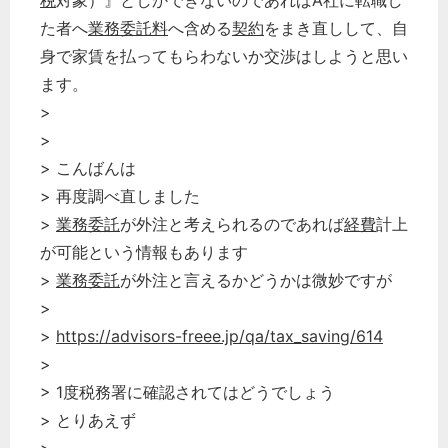
税
対象）』としかできないのであればA社に転職し
た者へ
業務委託料
へ含める
契約
をまき直しして、自
身で家賃を払ってもらわないか交渉はしようと思い
ます。
>
>
> こんばんは
> 再度調べ直しました
>
業務委託
が外注と考えられるのであれば
経費
計上
が可能という情報もあります
>
業務委託
が外注と言えるかどうかは微妙ですが
>
>
https://advisors-freee.jp/qa/tax_saving/614
>
> 1度税務署に確認されてはどうでしょう
> とりあえず