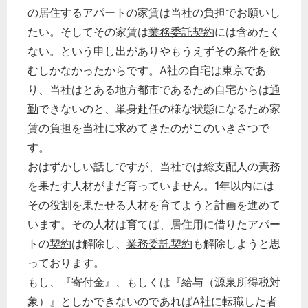
の居住するアパートの家賃は当社の負担でお願いし
たい。そしてその家賃は
業務委託
契約
には含めたく
ない。という申し出がありやもうえずその条件を飲
むしかなかったからです。A社の自宅は東京であ
り、当社はとある地方都市であるため自宅からは
通
勤
できないのと、単身赴任の様な状態になるため家
賃の負担を当社に求めてきたのがこのいきさつで
す。
おはずかしい話しですが、当社では総支配人の責務
を果たす人材がまだ育っていません。1年以内には
その役割を果たせる人材を育てようと計画を進めて
います。その人材は育てば、居住用に借りたアパー
トの
契約
は解除し、
業務委託
契約
も解除しようと思
っております。
もし、『
寄付金
』、もしくは『給与（
源泉所得税
対
象）』としかできないのであればA社に転職した者