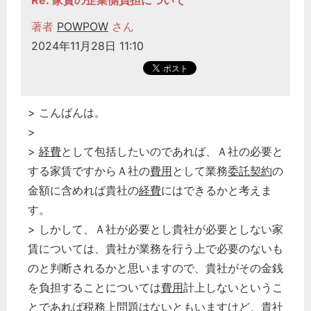
Re: 家賃の企業側負担について
著者
POWPOW
さん
2024年11月28日 11:10
> こんばんは。
>
>
経費
として包括したいのであれば、Ａ社の必要と
する家賃ですからＡ社の
費用
として業務
委託契約
の
金額に含めれば貴社の
経費
にはできるかと考えま
す。
> しかして、Ａ社が必要とし貴社が必要としない家
賃については、貴社が業務を行う上で必要のないも
のと判断されるかと思いますので、貴社がその金銭
を負担することについては
費用
計上しないというこ
とであれば税務上問題はないともいますけど、貴社