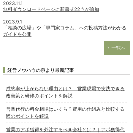
2023.11.1
無料ダウンロードページに新書式22点が追加
2023.9.1
「相談の広場」や「専門家コラム」への投稿方法がわかる
ガイドを公開
一覧へ
経営ノウハウの泉より最新記事
どのカテゴリーに投稿しますか？
選択してください
成約率が上がらない理由とは？ 営業現場で実践できる
労務管理
改善策と研修のポイントを解説
税務経理
営業代行の料金相場はいくら？費用の仕組みと比較する
企業法務
際のポイントを解説
経営の知恵
営業のアポ獲得を外注するべき会社とは？｜アポ獲得代
総務の給湯室