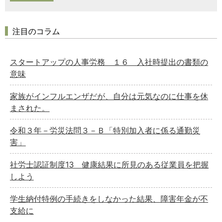
注目のコラム
スタートアップの人事労務 １６ 入社時提出の書類の
意味
家族がインフルエンザだが、自分は元気なのに仕事を休
まされた。
令和３年－労災法問３－Ｂ「特別加入者に係る通勤災
害」
社労士認証制度13 健康結果に所見のある従業員を把握
しよう
学生納付特例の手続きをしなかった結果、障害年金が不
支給に