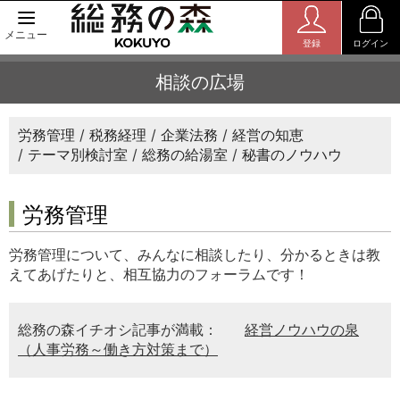
メニュー
登録
ログイン
相談の広場
労務管理
税務経理
企業法務
経営の知恵
テーマ別検討室
総務の給湯室
秘書のノウハウ
労務管理
労務管理について、みんなに相談したり、分かるときは教
えてあげたりと、相互協力のフォーラムです！
総務の森イチオシ記事が満載：
経営ノウハウの泉
（人事労務～働き方対策まで）