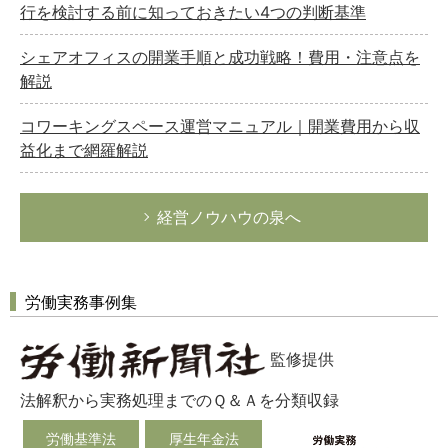
行を検討する前に知っておきたい4つの判断基準
秘書のノウハウ
次へ
シェアオフィスの開業手順と成功戦略！費用・注意点を
解説
コワーキングスペース運営マニュアル｜開業費用から収
益化まで網羅解説
経営ノウハウの泉へ
労働実務事例集
監修提供
法解釈から実務処理までのＱ＆Ａを分類収録
労働基準法
厚生年金法