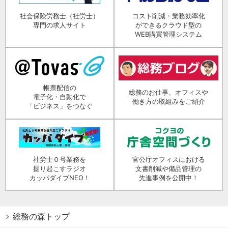
社会保険労務士（社労士）
コスト削減・業務効率化
専門の求人サイト
ができるクラウド型の
WEB購買管理システム
帳票配信の
総務のお仕事、オフィスや
電子化・自動化で
働き方の取組みをご紹介
「ビジネス」をつなぐ
社労士０号業務を
官公庁オフィスにおける
掘り起こすラジオ
文書削減や備品管理の
カッパダイブNEO！
先進事例を公開中！
総務の森トップ